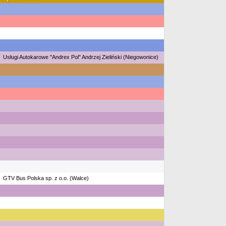
Usługi Autokarowe "Andrex Pol" Andrzej Zieliński (Niegowonice)
GTV Bus Polska sp. z o.o. (Walce)