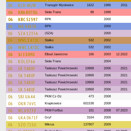
06
KCH 46JW
Transgór Mysłowice
1622
1986
2011
06
KRA 8070G
Sioła-Trans
88
1998
06
KBC 52597
RPK
2000
06
WR 9483R
RPK
2000
06
SZA 1235A
(SZA)
2000
06
WWL 1470C
Stalko
532
2002
06
WWL 1470C
Stalko
532
2002
06
SJ 15090
Elbud Jaworzno
166
2003
12.2022
06
KOL EF66
Sioła-Trans
2004
06
SK 5480F
Tadeusz Powichrowski
10868
2006
2021
06
SK 5480F
Tadeusz Powichrowski
10868
2006
2021
06
SK 5480F
Tadeusz Powichrowski
10868
2006
2021
06
SK 5480F
Tadeusz Powichrowski
10868
2006
2021
06
SBI UA44
PKM Cz-Dz
473
2008
06
OKR 76V1
Krapkowice
601538
2008
06
WL 69239
PKM ForBus
101
2008
07.2023
06
GKA 0671F
Gryf
3164
2009
06
SZO 71SU
Mikrus
137807
2009