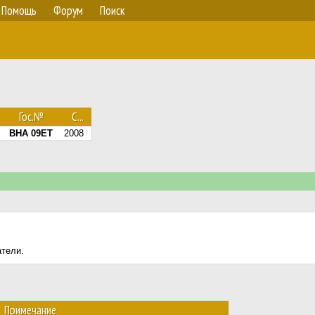
Помощь
Форум
Поиск
Гос.№
С...
BHA 09ET
2008
атели.
Примечание