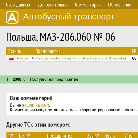
База данных
Дополнительно
Комментарии
Обновления
Автобусный транспорт
Польша, МАЗ-206.060 № 06
Регион
Предприятие
№
06
Польша
Przedsiębiorstwo Usług Komunalnych sp. z o. o. (Hajnówka)
↑
2008 г.
Поступил на предприятие
Ваш комментарий
Вы не
вошли на сайт
.
Комментарии могут оставлять только зарегистрированные пользов
Другие ТС с этим номером:
№
Гос.№
Предприятие
Зав.№
Постр.
Утил.