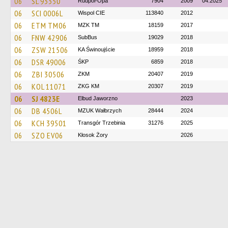
06
SL 93350
Rudpol-Opa
7904
2009
04.2025
06
SCI 0006L
Wispol CIE
113840
2012
06
ETM TM06
MZK TM
18159
2017
06
FNW 42906
SubBus
19029
2018
06
ZSW 21506
KA Świnoujście
18959
2018
06
DSR 49006
ŚKP
6859
2018
06
ZBI 30506
ZKM
20407
2019
06
KOL 11071
ZKG KM
20307
2019
06
SJ 4823E
Elbud Jaworzno
2023
06
DB 4506L
MZUK Wałbrzych
28444
2024
06
KCH 39501
Transgór Trzebinia
31276
2025
06
SZO EV06
Kłosok Żory
2026