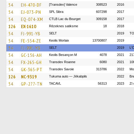
54
EH-470-DF
[Transdev] Valence
308523
2016
54
EJ-073-PN
SPL Sibra
607298
2017
54
EQ-074-XM
CTLB Lac du Bourget
309158
2017
126
EX-1610
Rēzeknes satiksme
18
2018
54
FJ-991-YB
SELT
2019
TO
54
FE-554-ZE
Keolis Morlaix
13700807
2019
54
FJ-991-YB
SELT
2019
L'
54
GC-156-AH
Keolis Besançon M
4078
2021
21
54
FX-265-GH
Transdev Roanne
6080
2021
10
54
GK-365-PT
Transdev Savoie
313786
2022
Mo
126
NC-9319
Tukuma auto — Jēkabpils
2022
Вл
54
GP-277-TN
TACAVL
56313
2023
ZI