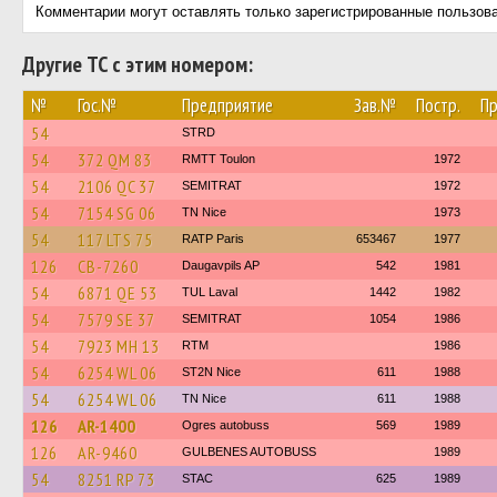
Комментарии могут оставлять только зарегистрированные пользов
Другие ТС с этим номером:
№
Гос.№
Предприятие
Зав.№
Постр.
Пр
54
STRD
54
372 QM 83
RMTT Toulon
1972
54
2106 QC 37
SEMITRAT
1972
54
7154 SG 06
TN Nice
1973
54
117 LTS 75
RATP Paris
653467
1977
126
CB-7260
Daugavpils AP
542
1981
54
6871 QE 53
TUL Laval
1442
1982
54
7579 SE 37
SEMITRAT
1054
1986
54
7923 MH 13
RTM
1986
54
6254 WL 06
ST2N Nice
611
1988
54
6254 WL 06
TN Nice
611
1988
126
AR-1400
Ogres autobuss
569
1989
126
AR-9460
GULBENES AUTOBUSS
1989
54
8251 RP 73
STAC
625
1989