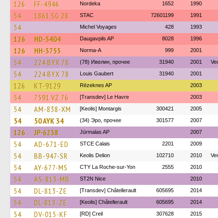
126
FF-4946
Nordeka
1652
1990
54
1861 SG 28
STAC
72601199
1991
54
Michel Voyages
428
1993
126
HD-5404
Daugavpils AP
8028
1996
126
HH-3755
Norma-A
999
2001
54
224 BYX 78
(78) Ивелин, прочее
31940
2001
Veo
54
224 BYX 78
Louis Gaubert
31940
2001
126
KT-9129
Rēzeknes AP
2003
54
7591 VZ 76
[Transdev] Le Havre
2003
54
AM-838-XM
[Keolis] Montargis
300421
2005
54
50 AYK 34
(34) Эро, прочее
301577
2007
126
JP-6238
Jūrmalas AP
2007
54
AD-671-ED
STCE Calais
2201
2009
54
BB-947-SR
Keolis Delion
102710
2010
Ve
54
AY-677-MS
CTY La Roche-sur-Yon
2555
2010
54
AS-813-MB
ST2N Nice
2010
54
DL-813-ZE
[Transdev] Châtellerault
605695
2014
54
DL-813-ZE
[Keolis] Châtellerault
605695
2014
54
DV-015-KF
[RD] Creil
307628
2015