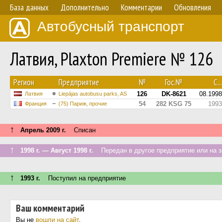
База данных
Дополнительно
Комментарии
Обновления
Автобусный транспорт
Латвия, Plaxton Premiere № 126
Регион
Предприятие
№
Гос.№
С...
126
DK-8621
08.1998
Латвия
Liepājas autobusu parks, AS
54
282 KSG 75
1993
Франция
(75) Париж, прочие
↑
Апрель 2009 г.
Списан
↑
1998 г. — Август 1998 г.
Передан в другое предприятие или на з
↑
1993 г.
Поступил на предприятие
Ваш комментарий
Вы не
вошли на сайт
.