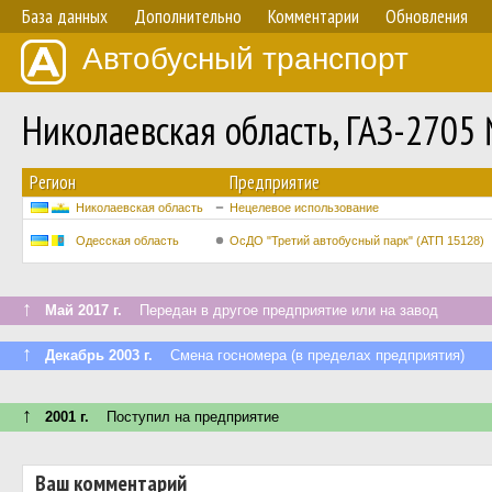
База данных
Дополнительно
Комментарии
Обновления
Автобусный транспорт
Николаевская область, ГАЗ-2705
Регион
Предприятие
Николаевская область
Нецелевое использование
Одесская область
ОсДО "Третий автобусный парк" (АТП 15128)
↑
Май 2017 г.
Передан в другое предприятие или на завод
↑
Декабрь 2003 г.
Смена госномера (в пределах предприятия)
↑
2001 г.
Поступил на предприятие
Ваш комментарий