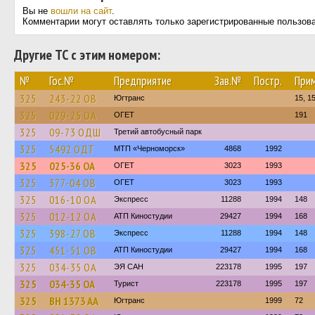
Вы не
вошли на сайт
.
Комментарии могут оставлять только зарегистрированные пользов
Другие ТС с этим номером:
№
Гос.№
Предприятие
Зав.№
Постр.
При
325
243-22 ОВ
Югтранс
15, 1
325
029-25 ОА
ОГЕТ
191
325
09-73 ОДШ
Третий автобусный парк
325
5492 ОДТ
МТП «Черноморск»
4868
1992
325
025-36 ОА
ОГЕТ
3023
1993
325
377-04 ОВ
ОГЕТ
3023
1993
325
016-10 ОА
Экспресс
11288
1994
148
325
012-12 ОА
АТП Киностудии
29427
1994
168
325
398-27 ОВ
Экспресс
11288
1994
148
325
451-51 ОВ
АТП Киностудии
29427
1994
168
325
034-35 ОА
ЭЯ САН
223178
1995
197
325
034-35 ОА
Турист
223178
1995
197
325
BH 1373 AA
Югтранс
1999
72