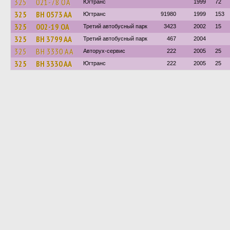
325
021-78 ОА
Югтранс
1999
72
325
BH 0573 AA
Югтранс
91980
1999
153
325
002-19 ОА
Третий автобусный парк
3423
2002
15
325
BH 3799 AA
Третий автобусный парк
467
2004
325
BH 3330 AA
Авторух-сервис
222
2005
25
325
BH 3330 AA
Югтранс
222
2005
25