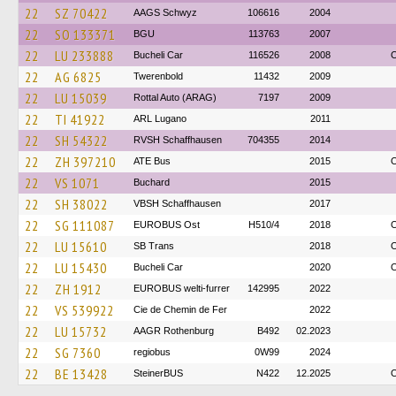
22
SZ 70422
AAGS Schwyz
106616
2004
22
SO 133371
BGU
113763
2007
22
LU 233888
Bucheli Car
116526
2008
O
22
AG 6825
Twerenbold
11432
2009
22
LU 15039
Rottal Auto (ARAG)
7197
2009
22
TI 41922
ARL Lugano
2011
22
SH 54322
RVSH Schaffhausen
704355
2014
22
ZH 397210
ATE Bus
2015
O
22
VS 1071
Buchard
2015
22
SH 38022
VBSH Schaffhausen
2017
22
SG 111087
EUROBUS Ost
H510/4
2018
O
22
LU 15610
SB Trans
2018
O
22
LU 15430
Bucheli Car
2020
O
22
ZH 1912
EUROBUS welti-furrer
142995
2022
22
VS 539922
Cie de Chemin de Fer
2022
22
LU 15732
AAGR Rothenburg
B492
02.2023
22
SG 7360
regiobus
0W99
2024
22
BE 13428
SteinerBUS
N422
12.2025
O