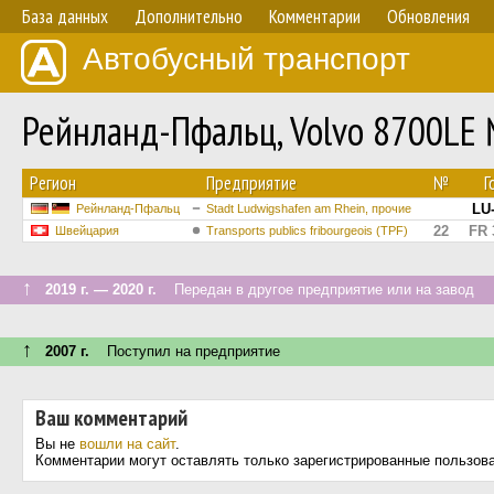
База данных
Дополнительно
Комментарии
Обновления
Автобусный транспорт
Рейнланд-Пфальц, Volvo 8700LE
Регион
Предприятие
№
Г
LU
Рейнланд-Пфальц
Stadt Ludwigshafen am Rhein, прочие
22
FR 
Швейцария
Transports publics fribourgeois (TPF)
↑
2019 г. — 2020 г.
Передан в другое предприятие или на завод
↑
2007 г.
Поступил на предприятие
Ваш комментарий
Вы не
вошли на сайт
.
Комментарии могут оставлять только зарегистрированные пользов