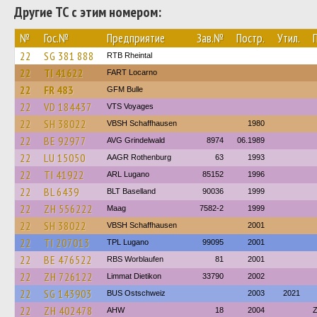
Другие ТС с этим номером:
№
Гос.№
Предприятие
Зав.№
Постр.
Утил.
22
SG 381 888
RTB Rheintal
22
TI 41622
FART Locarno
22
FR 483
GFM Bulle
22
VD 184437
VTS Voyages
22
SH 38022
VBSH Schaffhausen
1980
22
BE 92977
AVG Grindelwald
8974
06.1989
22
LU 15050
AAGR Rothenburg
63
1993
22
TI 41922
ARL Lugano
85152
1996
22
BL 6439
BLT Baselland
90036
1999
22
ZH 556222
Maag
7582-2
1999
22
SH 38022
VBSH Schaffhausen
2001
22
TI 207013
TPL Lugano
99095
2001
22
BE 476522
RBS Worblaufen
81
2001
22
ZH 726122
Limmat Dietikon
33790
2002
22
SG 143903
BUS Ostschweiz
2003
2021
22
ZH 402478
AHW
18
2004
Z