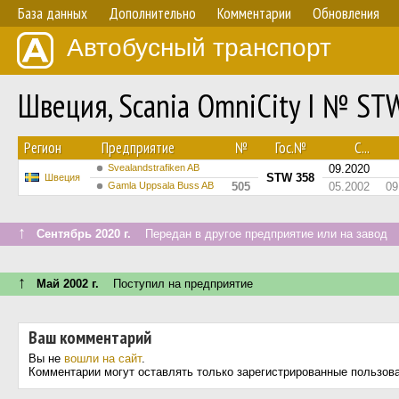
База данных
Дополнительно
Комментарии
Обновления
Автобусный транспорт
Швеция, Scania OmniCity I № ST
Регион
Предприятие
№
Гос.№
С...
Svealandstrafiken AB
09.2020
STW 358
Швеция
Gamla Uppsala Buss AB
505
05.2002
09
↑
Сентябрь 2020 г.
Передан в другое предприятие или на завод
↑
Май 2002 г.
Поступил на предприятие
Ваш комментарий
Вы не
вошли на сайт
.
Комментарии могут оставлять только зарегистрированные пользов