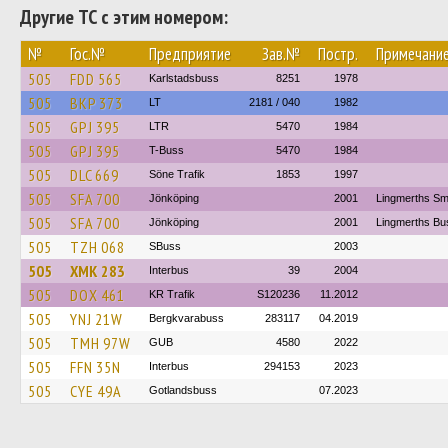
Другие ТС с этим номером:
№
Гос.№
Предприятие
Зав.№
Постр.
Примечани
505
FDD 565
Karlstadsbuss
8251
1978
505
BKP 373
LT
2181 / 040
1982
505
GPJ 395
LTR
5470
1984
505
GPJ 395
T-Buss
5470
1984
505
DLC 669
Söne Trafik
1853
1997
505
SFA 700
Jönköping
2001
Lingmerths Sm
505
SFA 700
Jönköping
2001
Lingmerths Bu
505
TZH 068
SBuss
2003
505
XMK 283
Interbus
39
2004
505
DOX 461
KR Trafik
S120236
11.2012
505
YNJ 21W
Bergkvarabuss
283117
04.2019
505
TMH 97W
GUB
4580
2022
505
FFN 35N
Interbus
294153
2023
505
CYE 49A
Gotlandsbuss
07.2023