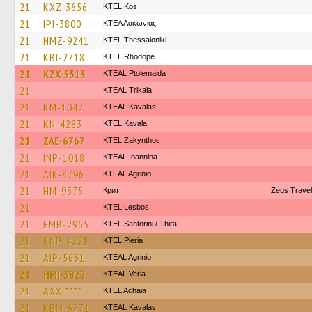
21
KXZ-3656
KTEL Kos
21
IPI-3800
ΚΤΕΛ Λακωνίας
21
NMZ-9241
KTEL Thessaloniki
21
KBI-2718
KTEL Rhodope
21
KZX-5513
KTEAL Ptolemaida
21
KTEAL Trikala
21
KM-1042
KTEAL Kavalas
21
KN-4283
KTEL Kavala
21
ZAE-6767
KTEL Zakynthos
21
INP-1018
KTEAL Ioannina
21
AIK-8796
KTEAL Agrinio
21
HM-9375
Крит
Zeus Travel
21
KTEL Lesbos
21
EMB-2965
KTEL Santorini / Thira
21
KNP-4221
KTEL Pieria
21
AIP-5631
KTEAL Agrinio
21
HMI-3822
KTEAL Veria
21
AXX-****
KTEL Achaia
21
KBM-6771
KTEAL Kavalas