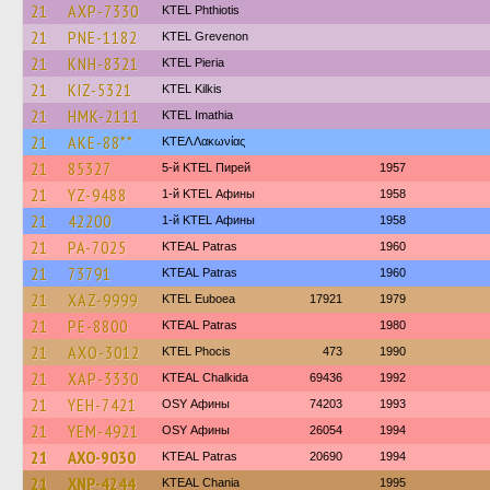
21
AXP-7330
ΚΤΕL Phthiotis
21
PNE-1182
ΚΤΕL Grevenon
21
KNH-8321
KTEL Pieria
21
KIZ-5321
KTEL Kilkis
21
HMK-2111
KTEL Imathia
21
AKE-88**
ΚΤΕΛ Λακωνίας
21
85327
5-й KTEL Пирей
1957
21
YZ-9488
1-й KTEL Афины
1958
21
42200
1-й KTEL Афины
1958
21
PA-7025
KTEAL Patras
1960
21
73791
KTEAL Patras
1960
21
XAZ-9999
ΚΤΕL Euboea
17921
1979
21
PE-8800
KTEAL Patras
1980
21
AXO-3012
ΚΤΕL Phocis
473
1990
21
XAP-3330
KTEAL Chalkida
69436
1992
21
YEH-7421
OSY Афины
74203
1993
21
YEM-4921
OSY Афины
26054
1994
21
AXO-9030
KTEAL Patras
20690
1994
21
XNP-4244
KTEAL Chania
1995