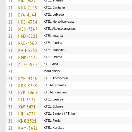
21
BIN-9682
KTEL Thebes
21
KHA-7188
ΚΤΕL Evritania
21
EYA-4144
KTEL Lefkada
21
HKE-4334
KTEL Heraklion–Las.
21
MEH-7367
KTEL Aitoloakarnanias
21
HMX-6221
KTEL Imathia
21
PAE-4560
KTEL Florina
21
KAH-5252
KTEL Ioannina
21
PMK-4525
KTEL Drama
21
ATK-3983
KTEL Arta
21
Mouzenidis
21
KYH-9446
KTEL Thesprotia
21
KBX-8248
KTEAL Kavalas
21
EYB-7460
KTEAL Ioannina
21
PIT-3321
KTEL Larissa
21
XAY-5421
ΚΤΕL Euboea
21
IHH-4737
KTEL Santorini / Thira
21
KNX-2521
KTEL Pieria
21
KAM-5621
ΚΤΕL Karditsa