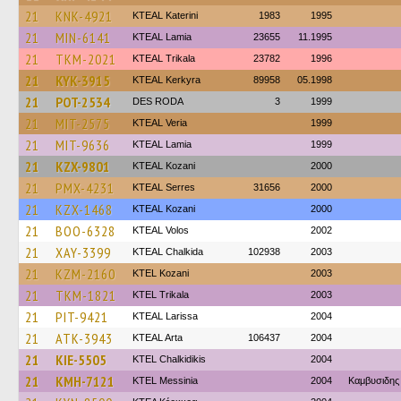
21
KNK-4921
KTEAL Katerini
1983
1995
21
MIN-6141
KTEAL Lamia
23655
11.1995
21
TKM-2021
KTEAL Trikala
23782
1996
21
KYK-3915
KTEAL Kerkyra
89958
05.1998
21
POT-2534
DES RODA
3
1999
21
MIT-2575
KTEAL Veria
1999
21
MIT-9636
KTEAL Lamia
1999
21
KZX-9801
KTEAL Kozani
2000
21
PMX-4231
KTEAL Serres
31656
2000
21
KZX-1468
KTEAL Kozani
2000
21
BOO-6328
KTEAL Volos
2002
21
XAY-3399
KTEAL Chalkida
102938
2003
21
KZM-2160
ΚΤΕL Kozani
2003
21
TKM-1821
ΚΤΕL Τrikala
2003
21
PIT-9421
KTEAL Larissa
2004
21
ATK-3943
KTEAL Arta
106437
2004
21
KIE-5505
ΚΤΕL Chalkidikis
2004
21
KMH-7121
KTEL Messinia
2004
Καμβυσιδης