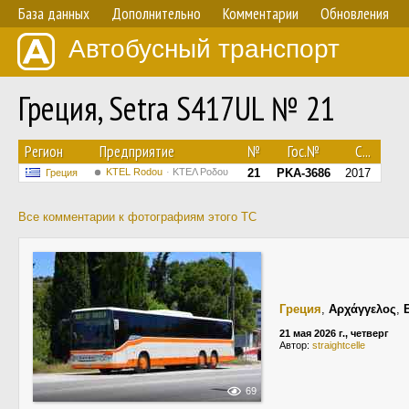
База данных
Дополнительно
Комментарии
Обновления
Автобусный транспорт
Греция, Setra S417UL № 21
Регион
Предприятие
№
Гос.№
С...
ΚΤΕL Rodou
ΚΤΕΛ Ροδου
21
PKA-3686
2017
Греция
Все комментарии к фотографиям этого ТС
Греция
,
Αρχάγγελος
,
21 мая 2026 г., четверг
Автор:
straightcelle
69