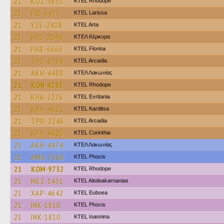
21
KOZ-5651
KTEL Rhodope
21
PIE-6475
KTEL Larissa
21
YZE-2418
KTEL Arta
21
KYE-2040
ΚΤΕΛ Κέρκυρα
21
PAB-6666
KTEL Florina
21
TPE-3780
KTEL Arcadia
21
AKH-4480
ΚΤΕΛ Λακωνίας
21
KON-4252
KTEL Rhodope
21
KHA-2226
ΚΤΕL Evritania
21
KAH-4621
ΚΤΕL Karditsa
21
TPB-2246
KTEL Arcadia
21
KPH-4800
KTEL Corinthia
21
AKH-4474
ΚΤΕΛ Λακωνίας
21
AMA-7560
ΚΤΕL Phocis
21
KOM-9732
KTEL Rhodope
21
MEZ-1451
KTEL Aitoloakarnanias
21
XAP-4642
ΚΤΕL Euboea
21
INK-1810
ΚΤΕL Phocis
21
INK-1810
KTEL Ioannina