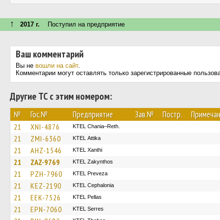
↑
2017 г.
Поступил на предприятие
Ваш комментарий
Вы не
вошли на сайт
.
Комментарии могут оставлять только зарегистрированные пользов
Другие ТС с этим номером:
№
Гос.№
Предприятие
Зав.№
Постр.
Примеча
21
XNI-4876
KTEL Chania–Reth.
21
ZMI-6360
KΤΕL Αttika
21
AHZ-1546
KTEL Xanthi
21
ZAZ-9769
KTEL Zakynthos
21
PZH-7960
KTEL Preveza
21
KEZ-2190
KTEL Cephalonia
21
EEK-7526
KTEL Pellas
21
EPN-7060
KTEL Serres