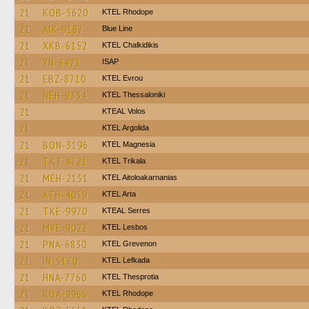
21
KOB-5620
KTEL Rhodope
21
AIK-9187
Blue Line
21
XKB-6152
ΚΤΕL Chalkidikis
21
YN-8421
ISAP
21
EBZ-8710
KTEL Evrou
21
NEH-9334
KTEL Thessaloniki
21
KTEAL Volos
21
KTEL Argolida
21
BON-3196
ΚΤΕL Magnesia
21
TKT-4721
ΚΤΕL Τrikala
21
MEH-2151
KTEL Aitoloakarnanias
21
ATH-4059
KTEL Arta
21
TKE-9970
KTEAL Serres
21
MYE-9022
KTEL Lesbos
21
PNA-6830
ΚΤΕL Grevenon
21
IN-5170
KTEL Lefkada
21
HNA-7760
KTEL Thesprotia
21
KOA-9966
KTEL Rhodope