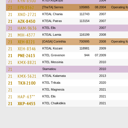
21
KYN-8500
ΚΤΕΛ Κέρκυρα
2004
21
EPX-8562
[TheTA] Serres
105865
08.2004
Operating 
21
XNO-2721
KTEAL Chania
112743
2007
21
AZK-8430
KTEAL Patras
113154
2007
21
HAM-9636
KTEL Elis
2007
21
MIH-4377
KTEAL Lamia
116199
2008
21
XEH-8221
[OASA] Corinthia
700995
2008
Operating 
21
XEH-8346
KTEAL Kozani
118981
2009
21
PNE-2613
ΚΤΕL Grevenon
944
07.2009
21
KMX-8821
KTEL Messinia
2010
21
Stamatiou
2010
21
KMX-5621
KTEAL Kalamata
2013
21
TKX-2100
ΚΤΕL Τrikala
2020
21
ΚΤΕL Magnesia
2021
21
HAP-63**
KTEL Elis
2021
21
XKP-4455
ΚΤΕL Chalkidikis
2021