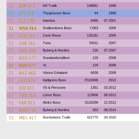
32
BJM 072
KR Trafik
148881
1998
32
JPY 428
Thygessons Buss
44
1999
32
SLZ 790
Interbus
9486
07.2001
32
WSN 984
Svalbovikens Buss
C063
2005
32
XCE 166
Ceris Resor
130181
2005
32
CUB 261
Tuna
33411
2007
32
ANK 950
Byberg & Nordins
120
07.2007
32
ROO 577
Svealandstrafiken
129
2008
32
ROO 577
VL
129
2008
32
RHZ 460
Västra Götaland
6838
2009
32
CEO 876
Kjellgrens Buss
P102898
2010
32
DJD 811
VS & Perssons
1351
03.2012
32
TRX 010
Lönns Buss
113906
08.2012
32
FAK 915
Alviks Buss
S120268
12.2012
32
WDR 728
Byberg & Nordins
353
08.2014
32
MBS 41T
Norrbottens Trafik
422775
04.2020