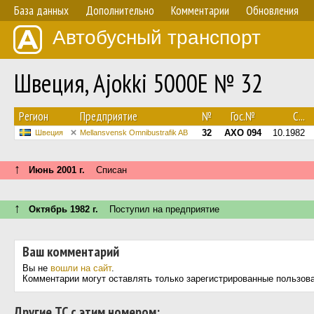
База данных
Дополнительно
Комментарии
Обновления
Автобусный транспорт
Швеция, Ajokki 5000E № 32
Регион
Предприятие
№
Гос.№
С...
32
AXO 094
10.1982
Швеция
Mellansvensk Omnibustrafik AB
↑
Июнь 2001 г.
Списан
↑
Октябрь 1982 г.
Поступил на предприятие
Ваш комментарий
Вы не
вошли на сайт
.
Комментарии могут оставлять только зарегистрированные пользов
Другие ТС с этим номером: