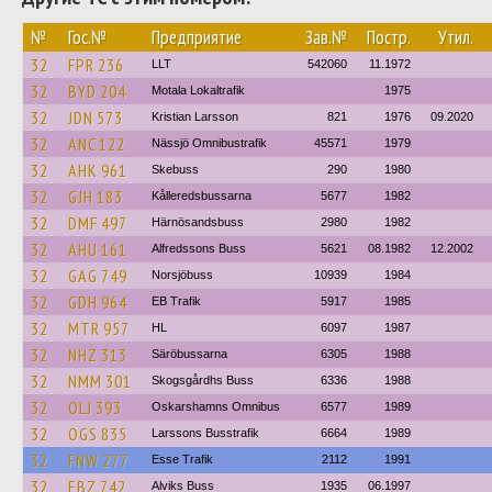
№
Гос.№
Предприятие
Зав.№
Постр.
Утил.
32
FPR 236
LLT
542060
11.1972
32
BYD 204
Motala Lokaltrafik
1975
32
JDN 573
Kristian Larsson
821
1976
09.2020
32
ANC 122
Nässjö Omnibustrafik
45571
1979
32
AHK 961
Skebuss
290
1980
32
GJH 183
Kålleredsbussarna
5677
1982
32
DMF 497
Härnösandsbuss
2980
1982
32
AHU 161
Alfredssons Buss
5621
08.1982
12.2002
32
GAG 749
Norsjöbuss
10939
1984
32
GDH 964
EB Trafik
5917
1985
32
MTR 957
HL
6097
1987
32
NHZ 313
Säröbussarna
6305
1988
32
NMM 301
Skogsgårdhs Buss
6336
1988
32
OLJ 393
Oskarshamns Omnibus
6577
1989
32
OGS 835
Larssons Busstrafik
6664
1989
32
FNW 277
Esse Trafik
2112
1991
32
EBZ 742
Alviks Buss
1935
06.1997