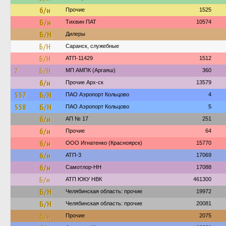
б/н
Прочие
1525
Б/н
Тихвин ПАТ
10574
Б/Н
Дилеры
Б/Н
Саранск, служебные
Б/Н
АТП-11429
1512
7
Б/Н
МП АМПК (Аргаяш)
360
б/н
Прочие Арх-ск
13579
557
Б/Н
ПАО Аэропорт Кольцово
4
558
Б/Н
ПАО Аэропорт Кольцово
5
б/н
АП № 17
251
б/н
Прочие
64
б/н
ООО Игнатенко (Красноярск)
15770
б/н
АТП-3
17069
б/н
Самотлор-НН
17088
Б/н
АТП ЮКУ НВК
461300
Б/Н
Челябинская область: прочие
19972
Б/Н
Челябинская область: прочие
20081
б/н
Прочие
2075