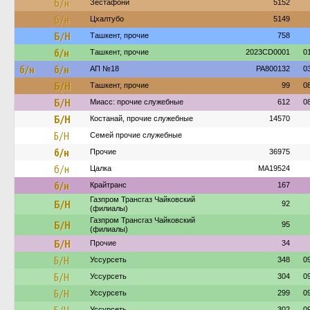
б/н
Зестафони
5152
б/н
Цхалтубо
5149
Б/Н
Ташкент, прочие
758
б/н
Ташкент, прочие
2023CD0001
0
б/н
б/н
АП №18
PA800132
0
Б/Н
Ташкент, прочие
99
0
Б/Н
Миасс: прочие служебные
612
0
Б/Н
Костанай, прочие служебные
14570
Б/Н
Семей прочие служебные
б/н
Прочие
36975
б/н
Цалка
MA19524
б/н
Крайтранс
167
Газпром Трансгаз Чайковский
Б/Н
92
(филиалы)
Газпром Трансгаз Чайковский
Б/Н
95
(филиалы)
Б/Н
Прочие
34
Б/Н
Уссурсеть
348
0
Б/Н
Уссурсеть
304
0
Б/Н
Уссурсеть
299
0
Уссурсеть
302
0