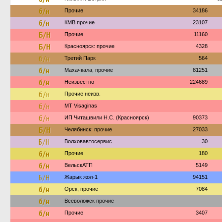
б/н
Прочие
34186
б/н
КМВ прочие
23107
Б/Н
Прочие
11160
Б/Н
Красноярск: прочие
4328
б/н
Третий Парк
564
б/н
Махачкала, прочие
81251
б/н
Неизвестно
224689
б/н
Прочие неизв.
б/н
MT Visaginas
б/н
ИП Читашвили Н.С. (Красноярск)
90373
Б/Н
Челябинск: прочие
27033
Б/Н
Волховавтосервис
30
б/н
Прочие
180
б/н
ВельскАТП
5149
Б/Н
Жарык жол-1
94151
б/н
Орск, прочие
7084
б/н
Всеволожск прочие
б/н
Прочие
3407