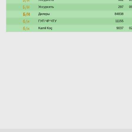
Б/Н
Б/Н
Уссурсеть
297
0
Б/Н
Дилеры
84838
б/н
ГУП ЧР ЧТУ
11155
б/н
Kamil Koç
9037
0