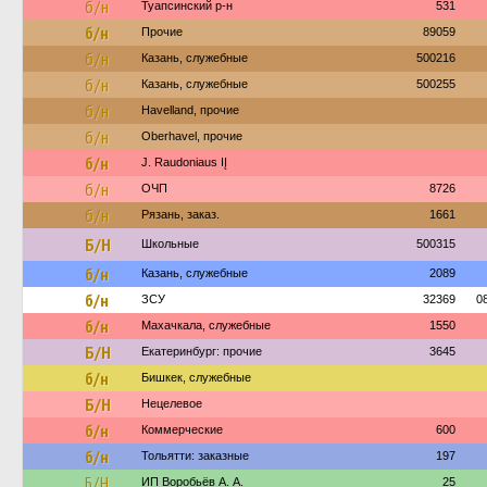
б/н
Туапсинский р-н
531
б/н
Прочие
89059
б/н
Казань, служебные
500216
б/н
Казань, служебные
500255
б/н
Havelland, прочие
б/н
Oberhavel, прочие
б/н
J. Raudoniaus IĮ
б/н
ОЧП
8726
б/н
Рязань, заказ.
1661
Б/Н
Школьные
500315
б/н
Казань, служебные
2089
б/н
ЗСУ
32369
0
б/н
Махачкала, служебные
1550
Б/Н
Екатеринбург: прочие
3645
б/н
Бишкек, служебные
Б/Н
Нецелевое
б/н
Коммерческие
600
б/н
Тольятти: заказные
197
Б/Н
ИП Воробьёв А. А.
25