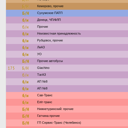
Б/Н
Кемерово, прочие
Б/Н
Сухумское ПАТП
б/н
Донецк, ЧП/ФЛП
б/н
Прочие
б/н
Неизвестная принадлежность
б/н
Рубцовск, прочие
б/н
ЛиАЗ
б/н
УО
Б/Н
Прочие автобусы
175
Б/Н
Giachino
б/н
ТагАЗ
б/н
АП №8
б/н
АП №8
б/н
Сав-Транс
б/н
Еліт-транс
Б/Н
Нижнетуринский: прочие
Б/Н
Гатчина прочие
Б/Н
ГП Сервис-Транс (Челябинск)