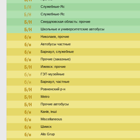
Б/Н
Служебные-Яс
Б/Н
Служебные-Яс
Б/Н
Свердловская область: прочие
Б/Н
Школьные и университетские автобусы
б/н
Николаев, прочие
б/н
Автобусы частные
б/н
Барнаул, служебные
б/н
Прочие (заказные)
Б/Н
Ижевск: прочие
б/н
ГЭТ-музейные
б/н
Барнаул, частные
Б/Н
Ровненский р-н
Б/Н
Metro
Б/Н
Прочие автобусы
б/н
Канів, інші
б/н
Miscellaneous
б/н
Шимск
б/н
Alis Grup