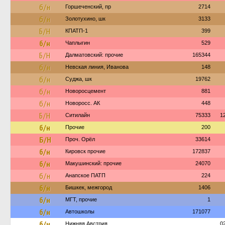
б/н
Горшеченский, пр
2714
б/н
Золотухино, шк
3133
Б/Н
КПАТП-1
399
б/н
Чаплыгин
529
Б/Н
Далматовский: прочие
165344
б/н
Невская линия, Иванова
148
б/н
Суджа, шк
19762
б/н
Новоросцемент
881
б/н
Новоросс. АК
448
Б/Н
Ситилайн
75333
1
б/н
Прочие
200
Б/Н
Проч. Орёл
33614
б/н
Кировск прочие
172837
б/н
Макушинский: прочие
24070
б/н
Анапское ПАТП
224
б/н
Бишкек, межгород
1406
б/н
МГТ, прочие
1
б/н
Автошколы
171077
б/н
Нижняя Австрия
0