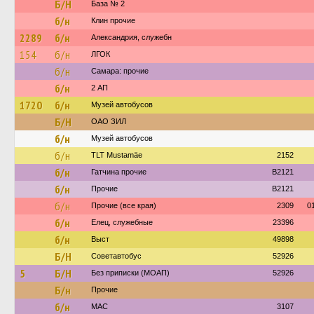
Б/Н
База № 2
б/н
Клин прочие
2289
б/н
Александрия, служебн
154
б/н
ЛГОК
б/н
Самара: прочие
б/н
2 АП
1720
б/н
Музей автобусов
Б/Н
ОАО ЗИЛ
б/н
Музей автобусов
б/н
TLT Mustamäe
2152
б/н
Гатчина прочие
B2121
б/н
Прочие
B2121
б/н
Прочие (все края)
2309
0
б/н
Елец, служебные
23396
б/н
Выст
49898
Б/Н
Советавтобус
52926
5
Б/Н
Без приписки (МОАП)
52926
Б/н
Прочие
б/н
МАС
3107