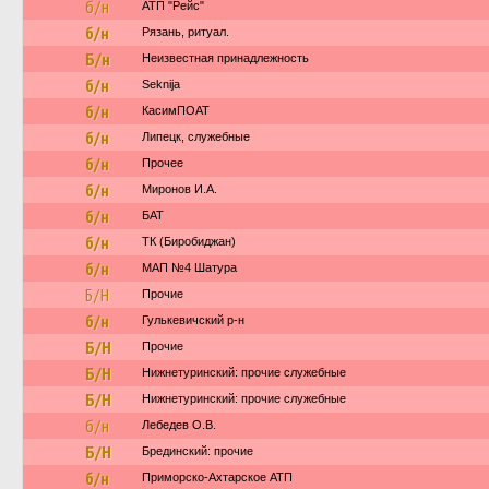
б/н
АТП "Рейс"
б/н
Рязань, ритуал.
Б/н
Неизвестная принадлежность
б/н
Seknija
б/н
КасимПОАТ
б/н
Липецк, служебные
б/н
Прочее
б/н
Миронов И.А.
б/н
БАТ
б/н
ТК (Биробиджан)
б/н
МАП №4 Шатура
Б/Н
Прочие
б/н
Гулькевичский р-н
Б/Н
Прочие
Б/Н
Нижнетуринский: прочие служебные
Б/Н
Нижнетуринский: прочие служебные
б/н
Лебедев О.В.
Б/Н
Брединский: прочие
б/н
Приморско-Ахтарское АТП