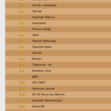
б/н
Актобе, служебные
б/н
Прочие
314
б/н
Аэропорт Иркутск
б/н
Нецелевое
б/н
Разные города
б/н
ЛиАЗ
б/н
Прочие Чебоксары
б/н
Одесавтотранс
б/н
Прочие
Б/н
Мелеуз
б/н
Тирасполь - пр.
б/н
Касимов, служ.
б/н
ДМЗ
Б/Н
АТП 16807
Б/Н
Хуньчунь, прочие
Б/Н
АО ХК Якутуголь (Мечел)
Б/Н
Аэропорт Магнитогорск
Б/Н
Konya BB