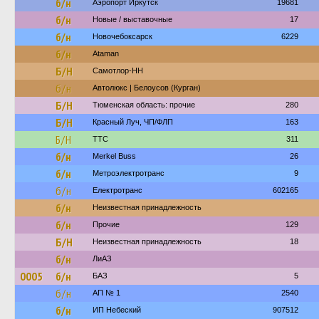
б/н
Аэропорт Иркутск
19681
б/н
Новые / выставочные
17
б/н
Новочебоксарск
6229
б/н
Ataman
Б/Н
Самотлор-НН
б/н
Автолюкс | Белоусов (Курган)
Б/Н
Тюменская область: прочие
280
Б/Н
Красный Луч, ЧП/ФЛП
163
Б/Н
ТТС
311
б/н
Merkel Buss
26
б/н
Метроэлектротранс
9
б/н
Електротранс
602165
б/н
Неизвестная принадлежность
б/н
Прочие
129
Б/Н
Неизвестная принадлежность
18
б/н
ЛиАЗ
0005
б/н
БАЗ
5
б/н
АП № 1
2540
б/н
ИП Небеский
907512