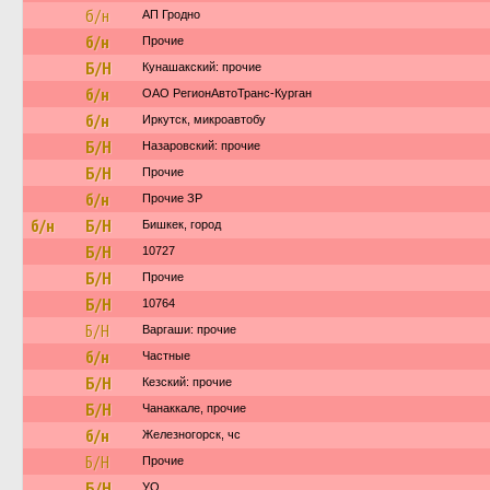
б/н
АП Гродно
б/н
Прочие
Б/Н
Кунашакский: прочие
б/н
ОАО РегионАвтоТранс-Курган
б/н
Иркутск, микроавтобу
Б/Н
Назаровский: прочие
Б/Н
Прочие
б/н
Прочие ЗР
б/н
Б/Н
Бишкек, город
Б/Н
10727
Б/Н
Прочие
Б/Н
10764
Б/Н
Варгаши: прочие
б/н
Частные
Б/Н
Кезский: прочие
Б/Н
Чанаккале, прочие
б/н
Железногорск, чс
Б/Н
Прочие
Б/Н
УО