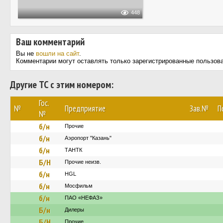
448
Ваш комментарий
Вы не
вошли на сайт
.
Комментарии могут оставлять только зарегистрированные пользов
Другие ТС с этим номером:
Гос.
№
Предприятие
Зав.№
П
№
б/н
Прочие
б/н
Аэропорт "Казань"
б/н
ТАНТК
Б/Н
Прочие неизв.
б/н
HGL
б/н
Мосфильм
б/н
ПАО «НЕФАЗ»
Б/н
Дилеры
Б/Н
Прочие