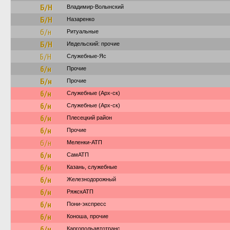
Б/Н
Владимир-Волынский
Б/Н
Назаренко
б/н
Ритуальные
Б/Н
Ивдельский: прочие
Б/Н
Служебные-Яс
б/н
Прочие
Б/н
Прочие
б/н
Служебные (Арх-ск)
б/н
Служебные (Арх-ск)
б/н
Плесецкий район
б/н
Прочие
б/н
Меленки-АТП
б/н
СамАТП
б/н
Казань, служебные
б/н
Железнодорожный
б/н
РяжскАТП
б/н
Пони-экспресс
б/н
Коноша, прочие
б/н
Каргопольавтотранс