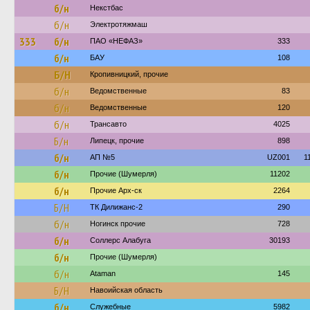
б/н
Некстбас
б/н
Электротяжмаш
333
б/н
ПАО «НЕФАЗ»
333
б/н
БАУ
108
Б/Н
Кропивницкий, прочие
б/н
Ведомственные
83
б/н
Ведомственные
120
б/н
Трансавто
4025
Б/н
Липецк, прочие
898
б/н
АП №5
UZ001
1
б/н
Прочие (Шумерля)
11202
б/н
Прочие Арх-ск
2264
Б/Н
ТК Дилижанс-2
290
б/н
Ногинск прочие
728
б/н
Соллерс Алабуга
30193
б/н
Прочие (Шумерля)
б/н
Ataman
145
Б/Н
Навоийская область
б/н
Служебные
5982