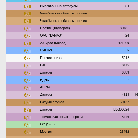
Б/Н
Выставочные автобусы
54
Б/Н
Челябинская область: прочие
Б/Н
Челябинская область: прочие
б/н
Прочие (Шумерля)
180781
б/н
ОАО "КАМАЗ"
24
Б/Н
АЗ Урал (Миасс)
1421209
б/н
СИМАЗ
5
б/н
Прочие неизв.
5012
б/н
Б/н
8775
б/н
Дилеры
6883
б/н
ВДНХ
7
б/н
АП №8
б/н
Дилеры
4818
0
б/н
Батуми служеб
59137
Б/н
Дилеры
LDB00026
Б/Н
Тюменская область: прочие
5446
б/н
ОУ (Чита)
б/н
Местия
26452