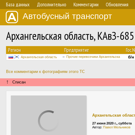
База данных
Дополнительно
Комментарии
Обновления
Автобусный транспорт
Архангельская область, КАвЗ-68
Регион
Предприятие
Гос.
Прочие перевозчики Архангельска
б/н
Архангельская область
Все комментарии к фотографиям этого ТС
↑
Списан
Архангельская облас
27 июня 2020 г., суббота
Автор:
Павел Мельников