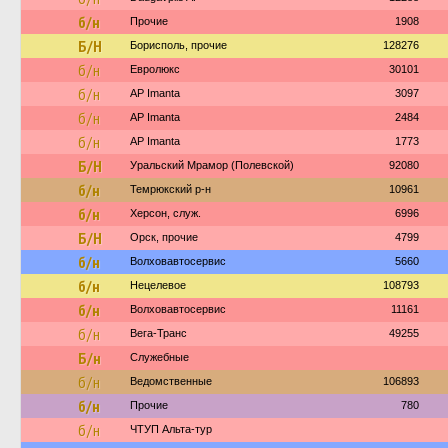
б/н
Прочие
1908
Б/Н
Борисполь, прочие
128276
б/н
Евролюкс
30101
б/н
AP Imanta
3097
б/н
AP Imanta
2484
б/н
AP Imanta
1773
Б/Н
Уральский Мрамор (Полевской)
92080
б/н
Темрюкский р-н
10961
б/н
Херсон, служ.
6996
Б/Н
Орск, прочие
4799
б/н
Волховавтосервис
5660
б/н
Нецелевое
108793
б/н
Волховавтосервис
11161
б/н
Вега-Транс
49255
Б/н
Служебные
б/н
Ведомственные
106893
б/н
Прочие
780
б/н
ЧТУП Альта-тур