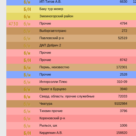
б/н
ИП Титов А.В.
6630
1
Б/Н
Баку тур межгр
б/н
Змеиногорский район
4730
б/н
Прочие
4794
б/н
Выборгавтотранс
272
б/н
Павловский р-н
52519
б/н
ДАП Добрич 2
б/н
Прочие
Б/Н
Прочие
8742
Б/н
Пермь, неизвестно
172301
Б/н
Прочие
2528
б/н
Интерсолли Плюс
310-09
б/н
Приют в Бурцево
3940
б/н
Сверд. область: прочие служебные
72033
б/н
Чиатура
9102984
б/н
Тихвин прочие
3796
б/н
Кореновский р-н
б/н
Рыльск, шк
1006
Б/Н
Кирдяпкин А.В.
158820