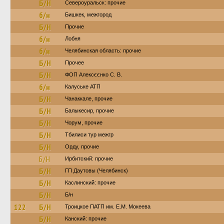
Б/Н
Североуральск: прочие
б/н
Бишкек, межгород
Б/Н
Прочие
б/н
Лобня
б/н
Челябинская область: прочие
Б/Н
Прочее
Б/Н
ФОП Алексєєнко С. В.
б/н
Калуське АТП
Б/Н
Чанаккале, прочие
Б/Н
Балыкесир, прочие
Б/Н
Чорум, прочие
Б/Н
Тбилиси тур межгр
Б/Н
Орду, прочие
Б/Н
Ирбитский: прочие
Б/Н
ГП Даутовы (Челябинск)
Б/Н
Каслинский: прочие
Б/Н
Б/н
122
Б/Н
Троицкое ПАТП им. Е.М. Мокеева
Б/Н
Канский: прочие