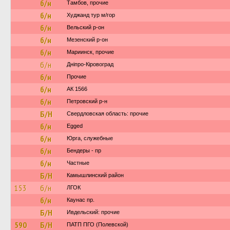
б/н
Тамбов, прочие
б/н
Худжанд тур м/гор
б/н
Вельский р-он
б/н
Мезенский р-он
б/н
Мариинск, прочие
б/н
Дніпро-Кіровоград
б/н
Прочие
б/н
АК 1566
б/н
Петровский р-н
Б/Н
Свердловская область: прочие
б/н
Egged
б/н
Юрга, служебные
б/н
Бендеры - пр
б/н
Частные
Б/Н
Камышлинский район
153
б/н
ЛГОК
б/н
Каунас пр.
Б/Н
Ивдельский: прочие
590
Б/Н
ПАТП ПГО (Полевской)