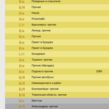
б/н
Пожарные и спасатели
Б/Н
Прочие
б/н
Неизв.
б/н
Ретролайн
Б/Н
Красноярск: прочие
б/н
Липецк, прочие
Б/н
Прочие
б/н
Приют в Бурцево
б/н
Приют в Бурцево
Б/Н
Колодяжне
б/н
Ташкент, прочие
б/н
Прочие (Магадан)
б/н
Подольск прочие
3289
Б/Н
Прочие автобусы
Б/Н
Нижневартовск и район
Б/Н
Екатеринбург: прочие
Б/Н
Тюменская область: прочие
б/н
Крестцы
Б/Н
Александрия, прочие