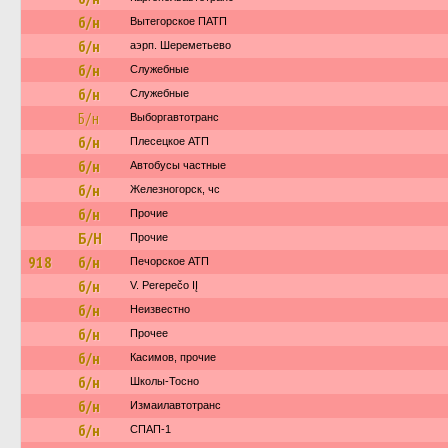
б/н
Вытегорское ПАТП
б/н
аэрп. Шереметьево
б/н
Служебные
б/н
Служебные
Б/н
Выборгавтотранс
б/н
Плесецкое АТП
б/н
Автобусы частные
б/н
Железногорск, чс
б/н
Прочие
Б/Н
Прочие
918
б/н
Печорское АТП
б/н
V. Perepečo IĮ
б/н
Неизвестно
б/н
Прочее
б/н
Касимов, прочие
б/н
Школы-Тосно
б/н
Измаилавтотранс
б/н
СПАП-1