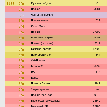
1722
б/н
Музей автобусов
216
б/н
Прочее
33981
Б/н
Чаплыгин, прочие
б/н
Прочие неизв.
527
Б/Н
Служ. Орёл
б/н
Прочие
67396
б/н
Волховавтосервис
5052
б/н
Прочие (все края)
2811
б/н
Каменка, прочие
12805
б/н
Приморский р-он
844
б/н
ОбнПрочие
б/н
База № 2
96232
б/н
RAP
173
б/н
Egged
б/н
Приют в Бурцево
11142
б/н
Худжанд город
748
б/н
Прочие (все края)
9615
б/н
Краснодар (служебные)
74840
б/н
Daugavpils AP
12288