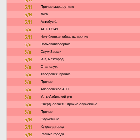
Б/Н
Прочие маршрутные
Б/Н
Лига
Б/Н
Автобус-1
б/н
АТП-17149
Б/Н
Челябинская область: прочие
б/н
Волховавтосервис
б/н
Служ-Заокск
Б/Н
И-К, межгород
б/н
Став.служ.
б/н
Хабаровск, прочие
б/н
Прочие
б/н
Алапаевское АТП
б/н
Усть-Лабинский р-н
б/н
Сверд. область: прочие служебные
б/н
Прочие
Б/Н
Служебные
Б/Н
Худжанд город
Б/Н
Разные города