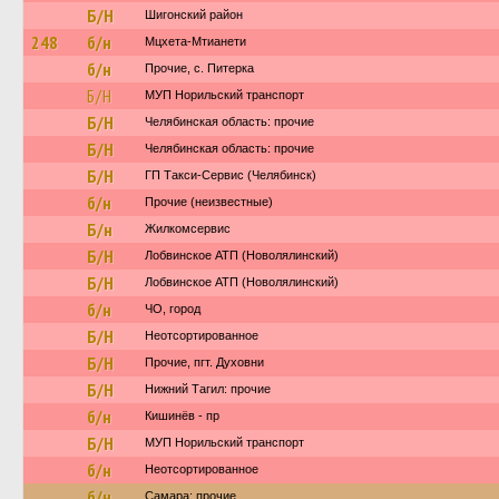
Б/Н
Шигонский район
248
б/н
Мцхета-Мтианети
б/н
Прочие, с. Питерка
Б/Н
МУП Норильский транспорт
Б/Н
Челябинская область: прочие
Б/Н
Челябинская область: прочие
Б/Н
ГП Такси-Сервис (Челябинск)
б/н
Прочие (неизвестные)
Б/н
Жилкомсервис
Б/Н
Лобвинское АТП (Новолялинский)
Б/Н
Лобвинское АТП (Новолялинский)
б/н
ЧО, город
Б/Н
Неотсортированное
Б/Н
Прочие, пгт. Духовни
Б/Н
Нижний Тагил: прочие
б/н
Кишинёв - пр
Б/Н
МУП Норильский транспорт
б/н
Неотсортированное
б/н
Самара: прочие