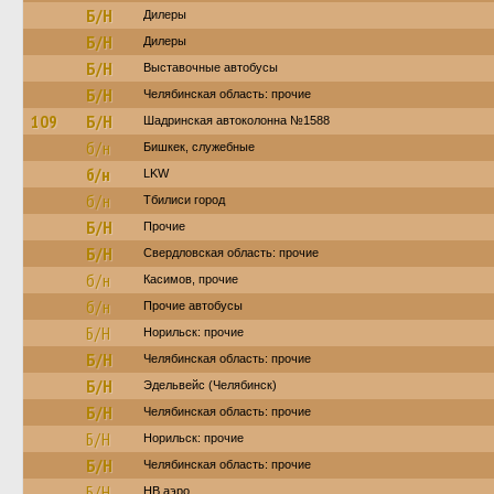
Б/Н
Дилеры
Б/Н
Дилеры
Б/Н
Выставочные автобусы
Б/Н
Челябинская область: прочие
109
Б/Н
Шадринская автоколонна №1588
б/н
Бишкек, служебные
б/н
LKW
б/н
Тбилиси город
Б/Н
Прочие
Б/Н
Свердловская область: прочие
б/н
Касимов, прочие
б/н
Прочие автобусы
Б/Н
Норильск: прочие
Б/Н
Челябинская область: прочие
Б/Н
Эдельвейс (Челябинск)
Б/Н
Челябинская область: прочие
Б/Н
Норильск: прочие
Б/Н
Челябинская область: прочие
Б/Н
НВ аэро