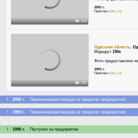
2001 г.
Прислал
ariss_ka
516
Одесская область
,
Од
Маршрут
190к
Фото предоставлено и
2001 г.
Прислал
ariss_ka
701
↑
2000 г.
Перенумерован/передан (в пределах предприятия)
↑
1993 г.
Перенумерован/передан (в пределах предприятия)
↑
1990 г.
Поступил на предприятие