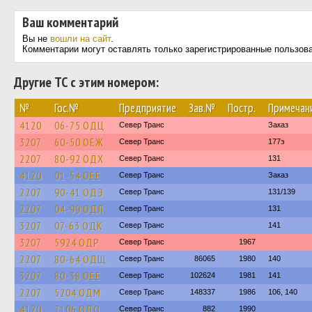
Ваш комментарий
Вы не
вошли на сайт
.
Комментарии могут оставлять только зарегистрированные пользов
Другие ТС с этим номером:
№
Гос.№
Предприятие
Зав.№
Постр.
Примечан
4120
06-75 ОДЦ
Север Транс
Заказ
3207
60-50 ОЕЖ
Север Транс
177э
2207
80-92 ОДХ
Север Транс
131
4120
01-54 ОЕЕ
Север Транс
Заказ
2207
90-41 ОДЭ
Север Транс
131/139
2207
04-99 ОДЛ
Север Транс
131
3207
07-63 ОДК
Север Транс
141
3207
5924 ОДР
Север Транс
1967
2207
80-64 ОДЩ
Север Транс
86065
1980
140
3207
80-38 ОЕЕ
Север Транс
102624
1981
141
2207
5204 ОДМ
Север Транс
148337
1986
106, 140
4120
7106 ОДО
Север Транс
882
1990