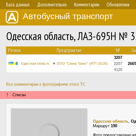
База данных
Дополнительно
Комментарии
Обновления
Автобусный транспорт
Одесская область, ЛАЗ-695Н № 
Регион
Предприятие
№
Го
3207
2207
266
Одесская область
ООО "Север Транс" (АТП 15130)
4120
Все комментарии к фотографиям этого ТС
↑
Списан
Одесская область
,
Од
Маршрут
190
Фото предоставлено и