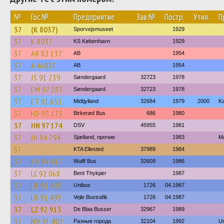
№
Гос.№
Предприятие
Зав.№
Постр.
Утил.
П
37
(K 8037)
Sporvejsmuseet
1929
37
K 8037
KS København
1929
37
AR 82 137
AB
1954
37
A 46037
AB
1954
37
JS 91 239
Søndergaard
32723
1978
37
EM 97 283
Søndergaard
32723
1978
37
ET 91 651
Midtjylland
32684
1979
2000
Ka
37
HD 95 175
Birkerød Bus
686
1980
37
HN 97 174
DSV
45955
1981
37
JH 94 794
Sjælland, прочие
1983
M
37
KTA Ellested
37989
1984
37
KV 94 917
Wulff Bus
32609
1986
37
LC 92 068
Bent Thykjær
1987
37
LB 91 495
Unibus
1726
04.1987
37
LB 91 495
Vejle Bustrafik
1726
04.1987
37
LZ 92 915
De Blaa Busser
32967
1989
37
MV 91 402
Разные города
32104
1992
U