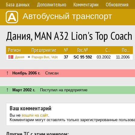
База данных
Дополнительно
Комментарии
Обновления
Автобусный транспорт
Дания, MAN A32 Lion's Top Coach
Регион
Предприятие
№
Гос.№
С...
По...
37
SC 95 592
03.2002
11.2006
Дания
Papuga Bus, Vejle
↑
Ноябрь 2006 г.
Списан
↑
Март 2002 г.
Поступил на предприятие
Ваш комментарий
Вы не
вошли на сайт
.
Комментарии могут оставлять только зарегистрированные пользов
Другие ТС с этим номером: