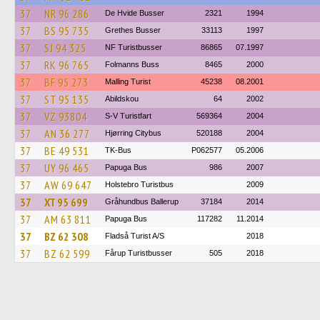
37
NR 96 286
De Hvide Busser
2321
1994
37
BS 95 735
Grethes Busser
33113
1997
37
SJ 94 325
NF Turistbusser
86865
07.1997
37
RK 96 765
Folmanns Buss
8465
2000
37
BF 95 273
Malling Turist
45238
08.2001
37
ST 95 135
Abildskou
64
2002
37
VZ 93804
S-V Turistfart
569364
2004
37
AN 36 277
Hjørring Citybus
520188
2004
37
BE 49 531
TK-Bus
P062577
05.2006
37
UY 96 465
Papuga Bus
986
2007
37
AW 69 647
Holstebro Turistbus
2009
37
XT 95 699
Gråhundbus Ballerup
37184
2014
37
AM 63 811
Papuga Bus
117282
11.2014
37
BZ 62 308
Fladså Turist A/S
2018
37
BZ 62 599
Fårup Turistbusser
505
2018