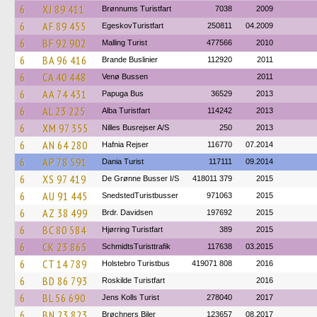
6
XJ 89 411
Brønnums Turistfart
7038
2009
6
AF 89 455
EgeskovTuristfart
250811
04.2009
6
BF 92 902
Malling Turist
477566
2010
6
BA 96 416
Brande Buslinier
112920
2011
6
CA 40 448
Venø Bussen
2011
6
AA 74 431
Papuga Bus
36529
2013
6
AL 23 225
Alba Turistfart
114242
2013
6
XM 97 355
Nilles Busrejser A/S
250
2013
6
AN 64 280
Hafnia Rejser
116770
07.2014
6
AP 78 591
Dania Turist
117111
09.2014
6
XS 97 419
De Grønne Busser I/S
418011 379
2015
6
AU 91 445
SnedstedTuristbusser
971063
2015
6
AZ 38 499
Brdr. Davidsen
197692
2015
6
BC 80 584
Hjørring Turistfart
389
2015
6
CK 23 865
SchmidtsTuristtrafik
117638
03.2015
6
CT 14 789
Holstebro Turistbus
419071 808
2016
6
BD 86 793
Roskilde Turistfart
2016
6
BL 56 690
Jens Kolls Turist
278040
2017
6
BN 23 823
Brøchners Biler
123657
08.2017