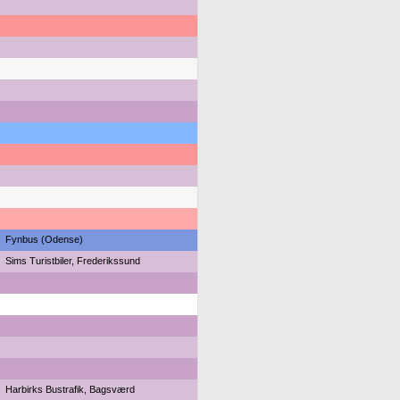
Fynbus (Odense)
Sims Turistbiler, Frederikssund
Harbirks Bustrafik, Bagsværd