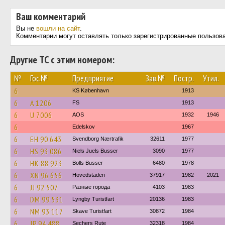
Ваш комментарий
Вы не
вошли на сайт
.
Комментарии могут оставлять только зарегистрированные пользов
Другие ТС с этим номером:
№
Гос.№
Предприятие
Зав.№
Постр.
Утил.
6
KS København
1913
6
A 1206
FS
1913
6
U 7006
AOS
1932
1946
6
Edelskov
1967
6
EH 90 643
Svendborg Nærtrafik
32611
1977
6
HS 93 086
Niels Juels Busser
3090
1977
6
HK 88 923
Bolls Busser
6480
1978
6
XN 96 656
Hovedstaden
37917
1982
2021
6
JJ 92 507
Разные города
4103
1983
6
DM 99 531
Lyngby Turistfart
20136
1983
6
NM 93 117
Skave Turistfart
30872
1984
6
JP 94 488
Sechers Rute
32318
1984