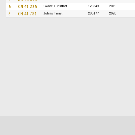
6
CN 41 225
Skave Turistfart
126343
2019
6
CN 41 781
John's Turist
285177
2020