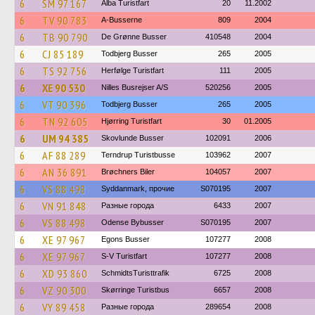
6
SM 97 167
Alba Turistfart
20
11.2002
6
TV 90 783
A-Busserne
809
2004
6
TB 90 790
De Grønne Busser
410548
2004
6
CJ 85 189
Todbjerg Busser
265
2005
6
TS 92 756
Herfølge Turistfart
111
2005
6
XE 90 530
Nilles Busrejser A/S
520256
2005
6
VT 90 396
Todbjerg Busser
265
2005
6
TN 92 605
Hjørring Turistfart
30
01.2005
6
UM 94 385
Skovlunde Busser
102091
2006
6
AF 88 289
Terndrup Turistbusse
103962
2007
6
AN 36 891
Brøchners Biler
104057
2007
6
VS 88 498
Syddanmark, прочие
S070195
2007
6
VN 91 848
Разные города
6433
2007
6
VS 88 498
Odense Bybusser
S070195
2007
6
XE 97 967
Egons Busser
107277
2008
6
XE 97 967
S-V Turistfart
107277
2008
6
XD 93 860
SchmidtsTuristtrafik
6725
2008
6
VZ 90 300
Skørringe Turistbus
6657
2008
6
VY 89 458
Разные города
289654
2008