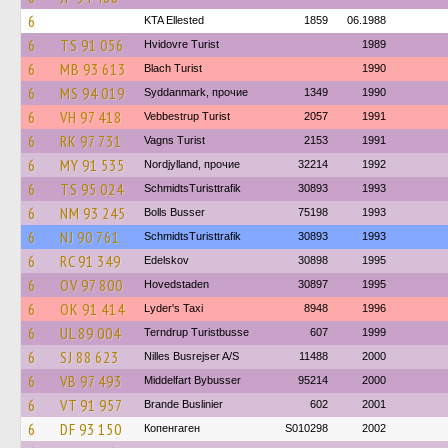
6
KTA Ellested
1859
06.1988
6
TS 91 056
Hvidovre Turist
1989
6
MB 93 613
Blach Turist
1990
6
MS 94 019
Syddanmark, прочие
1349
1990
6
VH 97 418
Vebbestrup Turist
2057
1991
6
RK 97 731
Vagns Turist
2153
1991
6
MY 91 535
Nordjylland, прочие
32214
1992
6
TS 95 024
SchmidtsTuristtrafik
30893
1993
6
NM 93 245
Bolls Busser
75198
1993
6
NJ 90 761
SchmidtsTuristtrafik
30893
1993
6
RC 91 349
Edelskov
30898
1995
6
OV 97 800
Hovedstaden
30897
1995
6
OK 91 414
Lyder's Taxi
8948
1996
6
UL 89 004
Terndrup Turistbusse
607
1999
6
SJ 88 623
Nilles Busrejser A/S
11488
2000
6
VB 97 493
Middelfart Bybusser
95214
2000
6
VT 91 957
Brande Buslinier
602
2001
6
DF 93 150
Копенгаген
S010298
2002