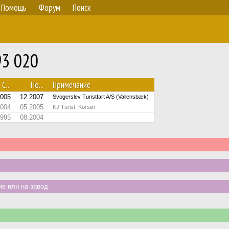
Помощь
Форум
Поиск
93 020
С...
По...
Примечание
2005
12.2007
Svogerslev Turistfart A/S (Vallensbæk)
2004
05.2005
KJ Turist, Korsør
1995
08.2004
е или на завод