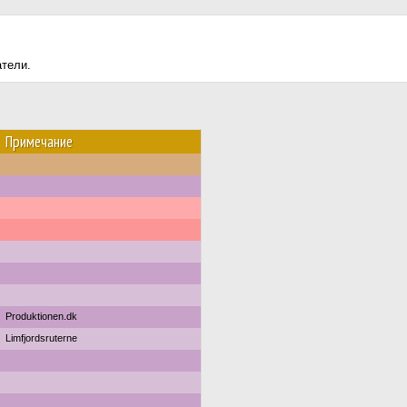
атели.
Примечание
Produktionen.dk
Limfjordsruterne