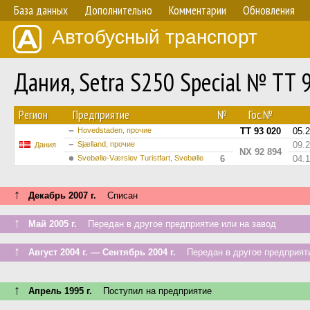
База данных
Дополнительно
Комментарии
Обновления
Автобусный транспорт
Дания, Setra S250 Special № TT 
Регион
Предприятие
№
Гос.№
Hovedstaden, прочие
TT 93 020
05.
Sjælland, прочие
09.
Дания
NX 92 894
Svebølle-Værslev Turistfart, Svebølle
6
04.
↑
Декабрь 2007 г.
Списан
↑
Май 2005 г.
Передан в другое предприятие или на завод
↑
Август 2004 г. — Сентябрь 2004 г.
Передан в другое предприяти
↑
Апрель 1995 г.
Поступил на предприятие