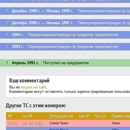
↑
Декабрь 1998 г. — Январь 1999 г.
Перенумерован/передан (в пр
↑
Декабрь 1996 г. — Январь 1997 г.
Перенумерован/передан (в пр
↑
1994 г.
Перенумерован/передан (в пределах предприятия)
↑
1993 г.
Перенумерован/передан (в пределах предприятия)
↑
Апрель 1991 г.
Поступил на предприятие
Ваш комментарий
Вы не
вошли на сайт
.
Комментарии могут оставлять только зарегистрированные пользов
Другие ТС с этим номером:
№
Гос.№
Предприятие
Зав.№
Постр.
Примечан
4116
04-41 ОДЦ
Север Транс
Заказ