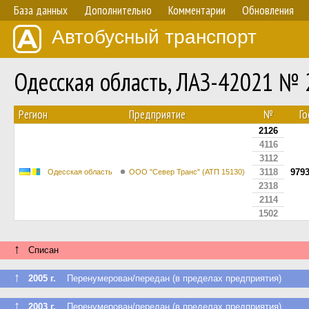
База данных
Дополнительно
Комментарии
Обновления
Автобусный транспорт
Одесская область, ЛАЗ-42021 №
Регион
Предприятие
№
Го
2126
4116
3112
3118
979
Одесская область
ООО "Север Транс" (АТП 15130)
2318
2114
1502
↑
Списан
↑
2005 г.
Перенумерован/передан (в пределах предприятия)
↑
2003 г.
Перенумерован/передан (в пределах предприятия)