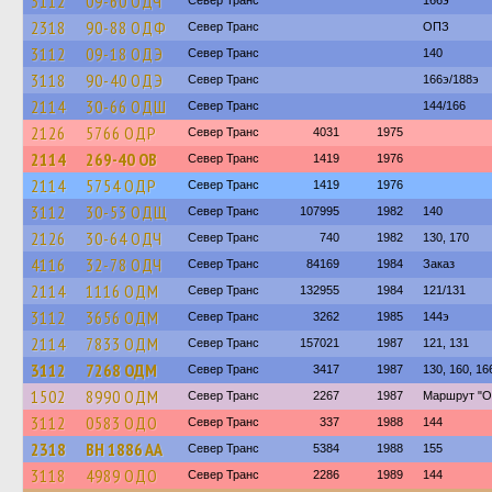
3112
09-60 ОДЧ
Север Транс
166э
2318
90-88 ОДФ
Север Транс
ОПЗ
3112
09-18 ОДЭ
Север Транс
140
3118
90-40 ОДЭ
Север Транс
166э/188э
2114
30-66 ОДШ
Север Транс
144/166
2126
5766 ОДР
Север Транс
4031
1975
2114
269-40 ОВ
Север Транс
1419
1976
2114
5754 ОДР
Север Транс
1419
1976
3112
30-53 ОДЩ
Север Транс
107995
1982
140
2126
30-64 ОДЧ
Север Транс
740
1982
130, 170
4116
32-78 ОДЧ
Север Транс
84169
1984
Заказ
2114
1116 ОДМ
Север Транс
132955
1984
121/131
3112
3656 ОДМ
Север Транс
3262
1985
144э
2114
7833 ОДМ
Север Транс
157021
1987
121, 131
3112
7268 ОДМ
Север Транс
3417
1987
130, 160, 16
1502
8990 ОДМ
Север Транс
2267
1987
Маршрут "О
3112
0583 ОДО
Север Транс
337
1988
144
2318
BH 1886 AA
Север Транс
5384
1988
155
3118
4989 ОДО
Север Транс
2286
1989
144