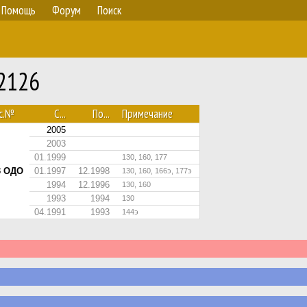
Помощь
Форум
Поиск
 2126
с.№
С...
По...
Примечание
2005
2003
01.1999
130, 160, 177
3 ОДО
01.1997
12.1998
130, 160, 166э, 177э
1994
12.1996
130, 160
1993
1994
130
04.1991
1993
144э