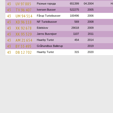
43
UV 97 885
Разные города
651399
04.2004
H
43
TV 96 407
Iversen Busser
522275
2005
43
UM 94 514
Fårup Turistbusser
100496
2006
43
XD 96 118
NF Turistbusser
569
2008
43
XK 92 678
Edelskov
29018
2009
43
XK 95 529
Jørns Busrejser
1107
2011
43
AM 21 654
Haarby Turist
454
2014
43
BY 55 495
Gråhundbus Ballerup
2019
43
DB 12 702
Haarby Turist
315
2020