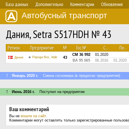
База данных
Дополнительно
Комментарии
Обновления
Автобусный транспорт
Дания, Setra S517HDH № 43
Регион
Предприятие
№
Гос.№
С...
По...
CM 36 992
01.2020
Papuga Bus, Vejle
43
Дания
BA 95 065
06.2016
01.2020
↑
Январь 2020 г.
Смена госномера (в пределах предприятия)
↑
Июнь 2016 г.
Поступил на предприятие
Ваш комментарий
Вы не
вошли на сайт
.
Комментарии могут оставлять только зарегистрированные пользов