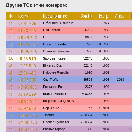
Другие ТС с этим номером:
№
Гос.№
Предприятие
Зав.№
Постр.
Утил.
П
43
DY 91 826
Gråhundbus Ballerup
1974
43
HL 88 745
Oluf Larsen
26202
1980
43
HD 89 250
LJ
8897
1980
43
HB 95 705
Odense Bytrafik
586
01.1980
43
HB 95 705
Odense Bybusser
586
01.1980
43
JK 93 510
Sporvejsmuseet
32243
1983
43
JK 93 510
Birkerød Bus
32243
1983
43
LZ 88 460
Hvidovre Rutebiler
1996
1989
43
NC 97 503
City-Trafik
39528
1993
2013
43
NX 90 900
Folmanns Buss
2377
1994
43
XJ 89 129
Brande Buslinier
500388
1998
43
PR 93 513
Bergholdt, Langeskov
1999
43
RV 92 628
CopExcurs
147
05.2001
43
SM 90 323
Tidebus
S020304
2002
43
SM 90 323
Odense Bybusser
S020304
2002
43
TB 94 073
Разные города
380
2004
H