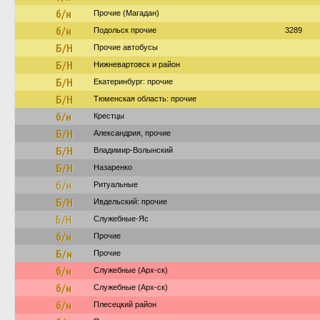
б/н
Прочие (Магадан)
б/н
Подольск прочие
3289
Б/Н
Прочие автобусы
Б/Н
Нижневартовск и район
Б/Н
Екатеринбург: прочие
Б/Н
Тюменская область: прочие
б/н
Крестцы
Б/Н
Александрия, прочие
Б/Н
Владимир-Волынский
Б/Н
Назаренко
б/н
Ритуальные
Б/Н
Ивдельский: прочие
Б/Н
Служебные-Яс
б/н
Прочие
Б/н
Прочие
б/н
Служебные (Арх-ск)
б/н
Служебные (Арх-ск)
б/н
Плесецкий район