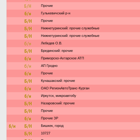
Б/Н
Прочие
б/н
Гулькевичский р-н
Б/Н
Прочие
Б/Н
Нижнетуринский: прочие служебные
Б/Н
Нижнетуринский: прочие служебные
б/н
Лебедев О.В.
Б/Н
Брединский: прочие
б/н
Приморско-Ахтарское АТП
б/н
АП Гродно
б/н
Прочие
Б/Н
Кунашакский: прочие
б/н
ОАО РегионАвтоТранс-Курган
б/н
Иркутск, микроавтобу
Б/Н
Назаровский: прочие
Б/Н
Прочие
б/н
Прочие ЗР
б/н
Б/Н
Бишкек, город
Б/Н
10727