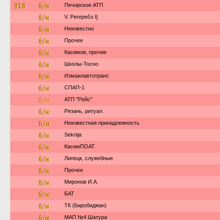
918
б/н
Печорское АТП
б/н
V. Perepečo IĮ
б/н
Неизвестно
б/н
Прочее
б/н
Касимов, прочие
б/н
Школы-Тосно
б/н
Измаилавтотранс
б/н
СПАП-1
б/н
АТП "Рейс"
б/н
Рязань, ритуал.
Б/н
Неизвестная принадлежность
б/н
Seknija
б/н
КасимПОАТ
б/н
Липецк, служебные
б/н
Прочее
б/н
Миронов И.А.
б/н
БАТ
б/н
ТК (Биробиджан)
б/н
МАП №4 Шатура