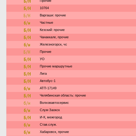
Б/Н
Прочие
Б/Н
10764
Б/Н
Варгаши: прочие
б/н
Частные
Б/Н
Кезский: прочие
Б/Н
Чанаккале, прочие
б/н
Железногорск, чс
Б/Н
Прочие
Б/Н
УО
Б/Н
Прочие маршрутные
Б/Н
Лига
Б/Н
Автобус-1
б/н
АТП-17149
Б/Н
Челябинская область: прочие
б/н
Волховавтосервис
б/н
Служ-Заокск
Б/Н
И-К, межгород
б/н
Став.служ.
б/н
Хабаровск, прочие