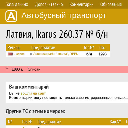
База данных
Дополнительно
Комментарии
Обновления
Автобусный транспорт
Латвия, Ikarus 260.37 № б/н
Регион
Предприятие
Гос.№
По...
Autobusu parks "Imanta", RPPU
б/н
1993
Латвия
↑
1993 г.
Списан
Ваш комментарий
Вы не
вошли на сайт
.
Комментарии могут оставлять только зарегистрированные пользов
Другие ТС с этим номером:
№
Гос.№
Предприятие
Зав.№
П