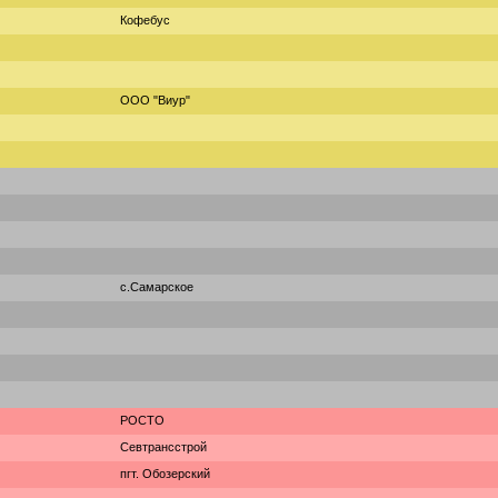
Кофебус
ООО "Виур"
с.Самарское
РОСТО
Севтрансстрой
пгт. Обозерский