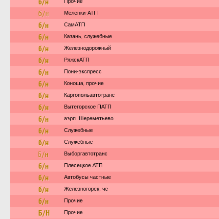
б/н
Прочие
б/н
Меленки-АТП
б/н
СамАТП
б/н
Казань, служебные
б/н
Железнодорожный
б/н
РяжскАТП
б/н
Пони-экспресс
б/н
Коноша, прочие
б/н
Каргопольавтотранс
б/н
Вытегорское ПАТП
б/н
аэрп. Шереметьево
б/н
Служебные
б/н
Служебные
Б/н
Выборгавтотранс
б/н
Плесецкое АТП
б/н
Автобусы частные
б/н
Железногорск, чс
б/н
Прочие
Б/Н
Прочие