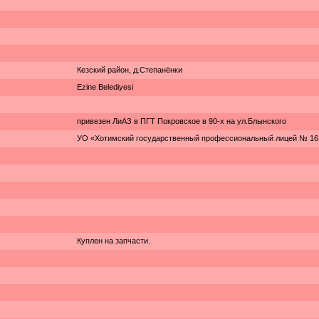
Кезский район, д.Степанёнки
Ezine Belediyesi
привезен ЛиАЗ в ПГТ Покровское в 90-х на ул.Блынского
УО «Хотимский государственный профессиональный лицей № 16
Куплен на запчасти.