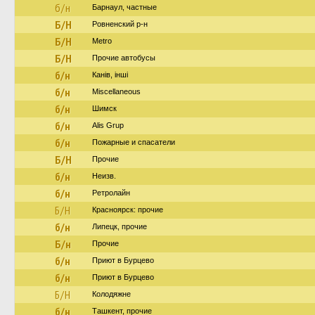
б/н
Барнаул, частные
Б/Н
Ровненский р-н
Б/Н
Metro
Б/Н
Прочие автобусы
б/н
Канів, інші
б/н
Miscellaneous
б/н
Шимск
б/н
Alis Grup
б/н
Пожарные и спасатели
Б/Н
Прочие
б/н
Неизв.
б/н
Ретролайн
Б/Н
Красноярск: прочие
б/н
Липецк, прочие
Б/н
Прочие
б/н
Приют в Бурцево
б/н
Приют в Бурцево
Б/Н
Колодяжне
б/н
Ташкент, прочие