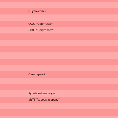
г. Гулькевичи
ООО "Софтпласт"
ООО "Софтпласт"
Санитарный
Кулойский лесопункт
МУП "Амдермасервис"