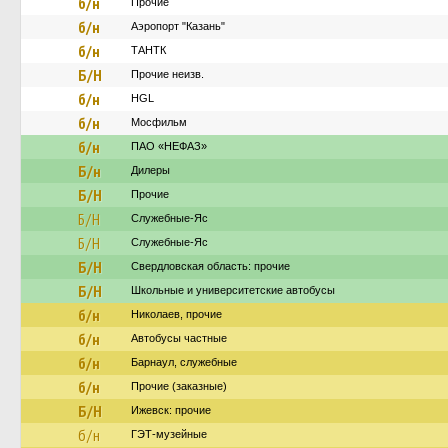
б/н
Прочие
б/н
Аэропорт "Казань"
б/н
ТАНТК
Б/Н
Прочие неизв.
б/н
HGL
б/н
Мосфильм
б/н
ПАО «НЕФАЗ»
Б/н
Дилеры
Б/Н
Прочие
Б/Н
Служебные-Яс
Б/Н
Служебные-Яс
Б/Н
Свердловская область: прочие
Б/Н
Школьные и университетские автобусы
б/н
Николаев, прочие
б/н
Автобусы частные
б/н
Барнаул, служебные
б/н
Прочие (заказные)
Б/Н
Ижевск: прочие
б/н
ГЭТ-музейные