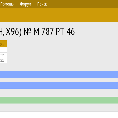
Помощь
Форум
Поиск
H, X96) № М 787 РТ 46
...
022
021