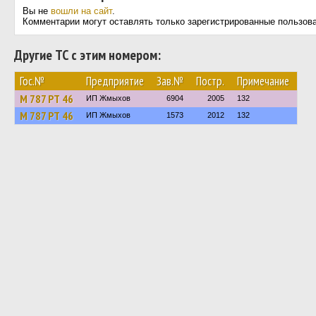
Вы не
вошли на сайт
.
Комментарии могут оставлять только зарегистрированные пользов
Другие ТС с этим номером:
Гос.№
Предприятие
Зав.№
Постр.
Примечание
М 787 РТ 46
ИП Жмыхов
6904
2005
132
М 787 РТ 46
ИП Жмыхов
1573
2012
132