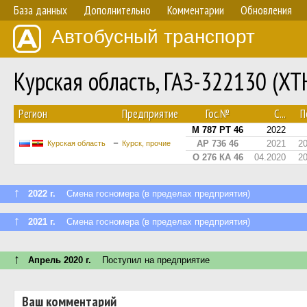
База данных
Дополнительно
Комментарии
Обновления
Автобусный транспорт
Курская область, ГАЗ-322130 (XT
Регион
Предприятие
Гос.№
С...
По
М 787 РТ 46
2022
АР 736 46
2021
2
Курская область
Курск, прочие
О 276 КА 46
04.2020
2
↑
2022 г.
Смена госномера (в пределах предприятия)
↑
2021 г.
Смена госномера (в пределах предприятия)
↑
Апрель 2020 г.
Поступил на предприятие
Ваш комментарий