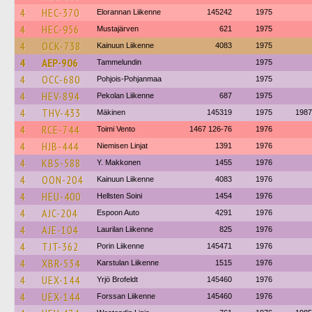
4
HEC-370
Elorannan Liikenne
145242
1975
4
HEC-956
Mustajärven
621
1975
4
OCK-738
Kainuun Liikenne
4083
1975
4
AEP-906
Tammelundin
1975
4
OCC-680
Pohjois-Pohjanmaa
1975
4
HEV-894
Pekolan Liikenne
687
1975
4
THV-433
Mäkinen
145319
1975
1987
4
RCE-744
Toimi Vento
1467 126-76
1976
4
HJB-444
Niemisen Linjat
1391
1976
4
KBS-588
Y. Makkonen
1455
1976
4
OON-204
Kainuun Liikenne
4083
1976
4
HEU-400
Hellsten Soini
1454
1976
4
AJC-204
Espoon Auto
4291
1976
4
AJE-104
Laurilan Liikenne
825
1976
4
TJT-362
Porin Liikenne
145471
1976
4
XBR-534
Karstulan Liikenne
1515
1976
4
UEX-144
Yrjö Brofeldt
145460
1976
4
UEX-144
Forssan Liikenne
145460
1976