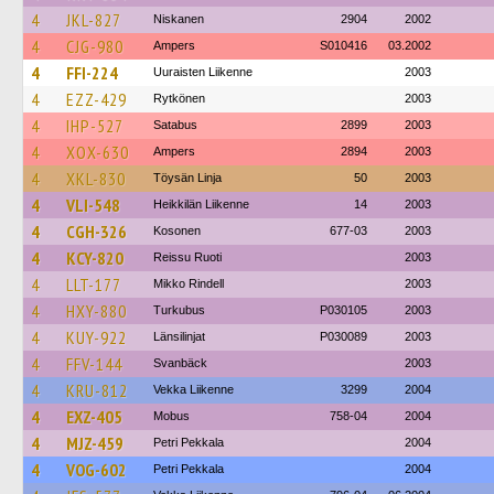
4
JKL-827
Niskanen
2904
2002
4
CJG-980
Ampers
S010416
03.2002
4
FFI-224
Uuraisten Liikenne
2003
4
EZZ-429
Rytkönen
2003
4
IHP-527
Satabus
2899
2003
4
XOX-630
Ampers
2894
2003
4
XKL-830
Töysän Linja
50
2003
4
VLI-548
Heikkilän Liikenne
14
2003
4
CGH-326
Kosonen
677-03
2003
4
KCY-820
Reissu Ruoti
2003
4
LLT-177
Mikko Rindell
2003
4
HXY-880
Turkubus
P030105
2003
4
KUY-922
Länsilinjat
P030089
2003
4
FFV-144
Svanbäck
2003
4
KRU-812
Vekka Liikenne
3299
2004
4
EXZ-405
Mobus
758-04
2004
4
MJZ-459
Petri Pekkala
2004
4
VOG-602
Petri Pekkala
2004