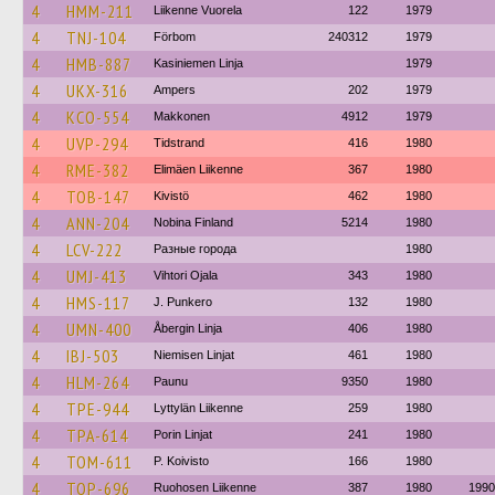
4
HMM-211
Liikenne Vuorela
122
1979
4
TNJ-104
Förbom
240312
1979
4
HMB-887
Kasiniemen Linja
1979
4
UKX-316
Ampers
202
1979
4
KCO-554
Makkonen
4912
1979
4
UVP-294
Tidstrand
416
1980
4
RME-382
Elimäen Liikenne
367
1980
4
TOB-147
Kivistö
462
1980
4
ANN-204
Nobina Finland
5214
1980
4
LCV-222
Разные города
1980
4
UMJ-413
Vihtori Ojala
343
1980
4
HMS-117
J. Punkero
132
1980
4
UMN-400
Åbergin Linja
406
1980
4
IBJ-503
Niemisen Linjat
461
1980
4
HLM-264
Paunu
9350
1980
4
TPE-944
Lyttylän Liikenne
259
1980
4
TPA-614
Porin Linjat
241
1980
4
TOM-611
P. Koivisto
166
1980
4
TOP-696
Ruohosen Liikenne
387
1980
1990