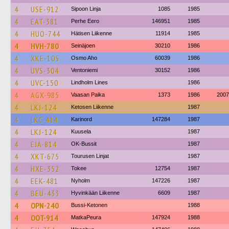
4
USE-912
Sipoon Linja
1085
1985
4
EAT-381
Perhe Eero
146951
1985
4
HUO-744
Hätisen Liikenne
11914
1985
4
HVH-780
Seinäjoen
30210
1986
4
XKE-105
Osmo Aho
60039
1986
4
UVS-304
Ventoniemi
30152
1986
4
UVC-150
Lindholm Lines
1986
4
AGX-985
Vaasan Paika
1373
1986
2007
4
LKJ-124
Ketosen Liikenne
1987
4
LKC-414
Karinord
147284
1987
4
LKJ-124
Kuusela
1987
4
EJA-814
OK-Bussit
1987
4
XKT-675
Tourusen Linjat
1987
4
HXE-352
Tokee
12754
1987
4
EEK-481
Nyholm
147226
1987
4
BEU-433
Hyvinkään Liikenne
6609
1987
4
OPN-240
Bussi-Ketonen
1988
4
OOT-914
MatkaPeura
147924
1988