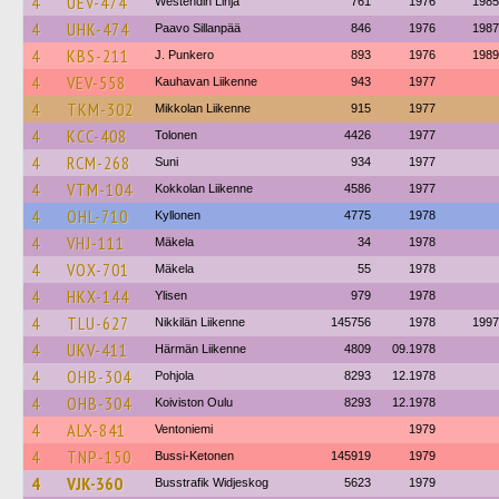
4
UEV-474
Westendin Linja
761
1976
1985
4
UHK-474
Paavo Sillanpää
846
1976
1987
4
KBS-211
J. Punkero
893
1976
1989
4
VEV-558
Kauhavan Liikenne
943
1977
4
TKM-302
Mikkolan Liikenne
915
1977
4
KCC-408
Tolonen
4426
1977
4
RCM-268
Suni
934
1977
4
VTM-104
Kokkolan Liikenne
4586
1977
4
OHL-710
Kyllonen
4775
1978
4
VHJ-111
Mäkela
34
1978
4
VOX-701
Mäkela
55
1978
4
HKX-144
Ylisen
979
1978
4
TLU-627
Nikkilän Liikenne
145756
1978
1997
4
UKV-411
Härmän Liikenne
4809
09.1978
4
OHB-304
Pohjola
8293
12.1978
4
OHB-304
Koiviston Oulu
8293
12.1978
4
ALX-841
Ventoniemi
1979
4
TNP-150
Bussi-Ketonen
145919
1979
4
VJK-360
Busstrafik Widjeskog
5623
1979