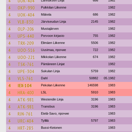
4
UOK-404
Lahnuksen Linja
686
1982
4
OKP-990
Pulkkilan Liikenne
1982
4
UOK-404
Mäkela
686
1982
4
VLB-830
Järviseudun Linja
2145
1982
4
OLP-206
Mustajärven
1982
4
UPS-440
Porvoon kirjasto
755
1982
4
TRX-209
Elimäen Liikenne
5506
1982
4
UOO-516
Uusimaa, прочие
722
1982
4
UOO-221
Mikkolan Liikenne
674
1982
4
TSK-761
Päntäneen Linjat
1982
4
UPE-304
Sukulan Linja
5759
1982
4
VLS-761
Dahl
50882
05.1982
4
IEX-104
Pekolan Liikenne
146598
1983
4
HRA-400
LSL
5910
1983
4
ATK-981
Westendin Linja
3196
1983
4
ATK-981
Transbus
3196
1983
4
RJN-761
Etelä-Savo, прочие
1983
4
URC-404
Tyllilä
5797
1983
4
HRT-285
Bussi-Ketonen
1983