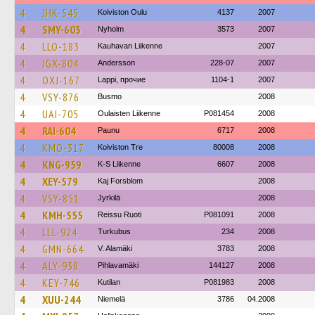
4
JHK-545
Koiviston Oulu
4137
2007
4
SMY-603
Nyholm
3573
2007
4
LLO-183
Kauhavan Liikenne
2007
4
JGX-804
Andersson
228-07
2007
4
OXJ-167
Lappi, прочие
1104-1
2007
4
VSY-876
Busmo
2008
4
UAI-705
Oulaisten Liikenne
P081454
2008
4
RAI-604
Paunu
6717
2008
4
KMO-317
Koiviston Tre
80008
2008
4
KNG-959
K-S Liikenne
6607
2008
4
XEY-579
Kaj Forsblom
2008
4
VSY-851
Jyrkilä
2008
4
KMH-555
Reissu Ruoti
P081091
2008
4
LLL-924
Turkubus
234
2008
4
GMN-664
V. Alamäki
3783
2008
4
ALY-938
Pihlavamäki
144127
2008
4
KEY-746
Kutilan
P081983
2008
4
XUU-244
Niemelä
3786
04.2008