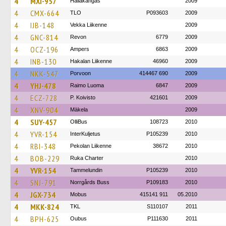
4
MXI-957
Hallakangas
2009
4
CMX-664
TLO
P093603
2009
4
IJB-148
Vekka Liikenne
2009
4
GNC-814
Revon
6779
2009
4
OCZ-196
Ampers
6863
2009
4
INB-130
Hakalan Liikenne
46960
2009
4
NKK-547
Porvoon
414467 690
2009
4
YHJ-478
Raimo Luoma
6847
2009
4
ECZ-728
P. Koivisto
421601
2009
4
XNV-904
Mäkela
2009
4
SUY-457
OlliBus
108723
2010
4
YVR-154
InterKuljetus
P105239
2010
4
RBI-348
Pekolan Liikenne
38672
2010
4
BOB-229
Ruka Charter
2010
4
YVR-154
Tammelundin
P105239
2010
4
SNJ-791
Norrgårds Buss
P109183
2010
4
JGX-734
Mobus
415141 911
05.2010
4
MKK-824
TKL
S110107
2011
4
BPH-625
Oubus
P111630
2011