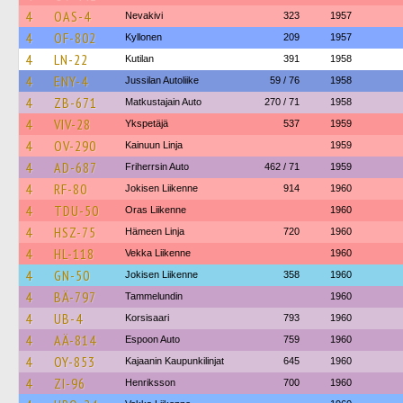
4
OAS-4
Nevakivi
323
1957
4
OF-802
Kyllonen
209
1957
4
LN-22
Kutilan
391
1958
4
ENY-4
Jussilan Autoliike
59 / 76
1958
4
ZB-671
Matkustajain Auto
270 / 71
1958
4
VIV-28
Ykspetäjä
537
1959
4
OV-290
Kainuun Linja
1959
4
AD-687
Friherrsin Auto
462 / 71
1959
4
RF-80
Jokisen Liikenne
914
1960
4
TDU-50
Oras Liikenne
1960
4
HSZ-75
Hämeen Linja
720
1960
4
HL-118
Vekka Liikenne
1960
4
GN-50
Jokisen Liikenne
358
1960
4
BÄ-797
Tammelundin
1960
4
UB-4
Korsisaari
793
1960
4
AÄ-814
Espoon Auto
759
1960
4
OY-853
Kajaanin Kaupunkilinjat
645
1960
4
ZI-96
Henriksson
700
1960