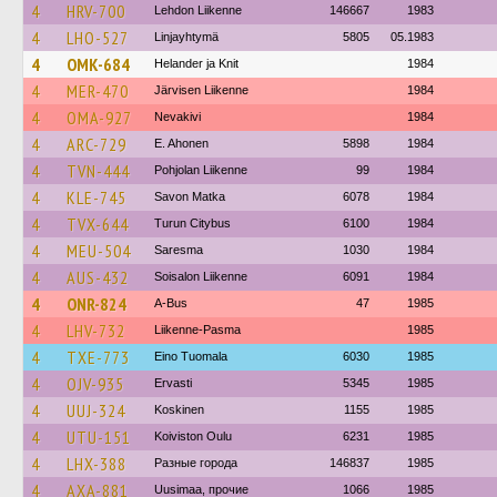
4
HRV-700
Lehdon Liikenne
146667
1983
4
LHO-527
Linjayhtymä
5805
05.1983
4
OMK-684
Helander ja Knit
1984
4
MER-470
Järvisen Liikenne
1984
4
OMA-927
Nevakivi
1984
4
ARC-729
E. Ahonen
5898
1984
4
TVN-444
Pohjolan Liikenne
99
1984
4
KLE-745
Savon Matka
6078
1984
4
TVX-644
Turun Citybus
6100
1984
4
MEU-504
Saresma
1030
1984
4
AUS-432
Soisalon Liikenne
6091
1984
4
ONR-824
A-Bus
47
1985
4
LHV-732
Liikenne-Pasma
1985
4
TXE-773
Eino Tuomala
6030
1985
4
OJV-935
Ervasti
5345
1985
4
UUJ-324
Koskinen
1155
1985
4
UTU-151
Koiviston Oulu
6231
1985
4
LHX-388
Разные города
146837
1985
4
AXA-881
Uusimaa, прочие
1066
1985