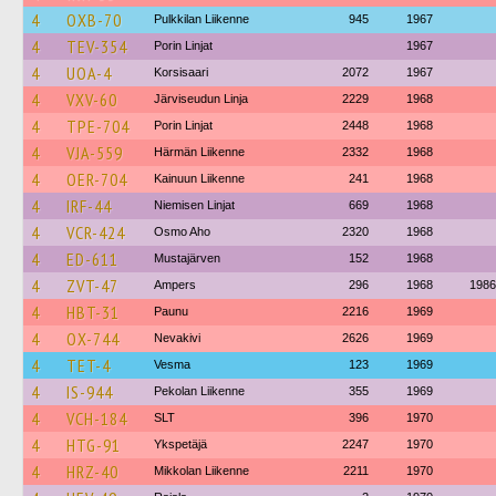
4
OXB-70
Pulkkilan Liikenne
945
1967
4
TEV-354
Porin Linjat
1967
4
UOA-4
Korsisaari
2072
1967
4
VXV-60
Järviseudun Linja
2229
1968
4
TPE-704
Porin Linjat
2448
1968
4
VJA-559
Härmän Liikenne
2332
1968
4
OER-704
Kainuun Liikenne
241
1968
4
IRF-44
Niemisen Linjat
669
1968
4
VCR-424
Osmo Aho
2320
1968
4
ED-611
Mustajärven
152
1968
4
ZVT-47
Ampers
296
1968
1986
4
HBT-31
Paunu
2216
1969
4
OX-744
Nevakivi
2626
1969
4
TET-4
Vesma
123
1969
4
IS-944
Pekolan Liikenne
355
1969
4
VCH-184
SLT
396
1970
4
HTG-91
Ykspetäjä
2247
1970
4
HRZ-40
Mikkolan Liikenne
2211
1970