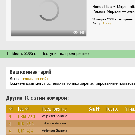
Named Rakel Mirjam after
Ракель Мирьям — жена
11 марта 2008 г., вторник
Автор:
Ozzy
446
↑
Июнь 2005 г.
Поступил на предприятие
Ваш комментарий
Вы не
вошли на сайт
.
Комментарии могут оставлять только зарегистрированные пользов
Другие ТС с этим номером:
№
Гос.№
Предприятие
Зав.№
Постр.
Утил.
4
LBM-220
Veljekset Salmela
4
RJK-554
Liikenne Vuorela
4
UJR-414
Veljekset Salmela