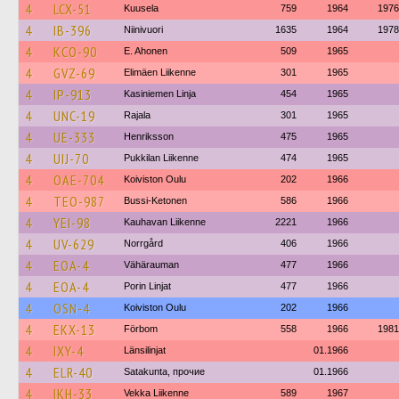
4
LCX-51
Kuusela
759
1964
1976
4
IB-396
Niinivuori
1635
1964
1978
4
KCO-90
E. Ahonen
509
1965
4
GVZ-69
Elimäen Liikenne
301
1965
4
IP-913
Kasiniemen Linja
454
1965
4
UNC-19
Rajala
301
1965
4
UE-333
Henriksson
475
1965
4
UIJ-70
Pukkilan Liikenne
474
1965
4
OAE-704
Koiviston Oulu
202
1966
4
TEO-987
Bussi-Ketonen
586
1966
4
YEI-98
Kauhavan Liikenne
2221
1966
4
UV-629
Norrgård
406
1966
4
EOA-4
Vähärauman
477
1966
4
EOA-4
Porin Linjat
477
1966
4
OSN-4
Koiviston Oulu
202
1966
4
EKX-13
Förbom
558
1966
1981
4
IXY-4
Länsilinjat
01.1966
4
ELR-40
Satakunta, прочие
01.1966
4
IKH-33
Vekka Liikenne
589
1967