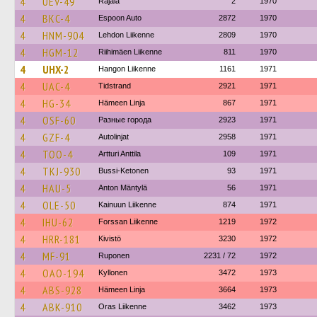
4
UEV-49
Rajala
2
1970
4
BKC-4
Espoon Auto
2872
1970
4
HNM-904
Lehdon Liikenne
2809
1970
4
HGM-12
Riihimäen Liikenne
811
1970
4
UHX-2
Hangon Liikenne
1161
1971
4
UAC-4
Tidstrand
2921
1971
4
HG-34
Hämeen Linja
867
1971
4
OSF-60
Разные города
2923
1971
4
GZF-4
Autolinjat
2958
1971
4
TOO-4
Artturi Anttila
109
1971
4
TKJ-930
Bussi-Ketonen
93
1971
4
HAU-5
Anton Mäntylä
56
1971
4
OLE-50
Kainuun Liikenne
874
1971
4
IHU-62
Forssan Liikenne
1219
1972
4
HRR-181
Kivistö
3230
1972
4
MF-91
Ruponen
2231 / 72
1972
4
OAO-194
Kyllonen
3472
1973
4
ABS-928
Hämeen Linja
3664
1973
4
ABK-910
Oras Liikenne
3462
1973