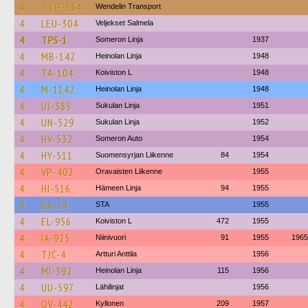
4
TTP-854
Wendelin Transport
4
LEU-304
Veljekset Salmela
4
TPS-1
Someron Linja
1937
4
MB-142
Heinolan Linja
1948
4
TA-104
Koiviston L
1948
4
M-1142
Heinolan Linja
1948
4
UJ-385
Sukulan Linja
1951
4
UN-529
Sukulan Linja
1952
4
HV-532
Someron Auto
1954
4
HY-511
Suomensyrjan Liikenne
84
1954
4
VP-402
Oravaisten Liikenne
1955
4
HI-516
Hämeen Linja
94
1955
4
BA-54
STA
1955
4
EL-956
Koiviston L
472
1955
4
IA-925
Niinivuori
91
1955
1965
4
TJC-4
Artturi Anttila
1956
4
MI-392
Heinolan Linja
115
1956
4
UU-597
Lähilinjat
1956
4
OV-442
Kyllonen
209
1957