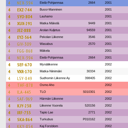
4
NEX-394
Etelä-Pohjanmaa
2664
2001
4
EXZ-744
Bussi-Manninen
2001
4
SYO-804
Lauhamo
2001
4
XUX-291
Matka Mäkelä
9449
2001
4
JEZ-888
Arolan Kuljetus
94559
2001
4
EYZ-564
Pekolan Liikenne
3546
2001
4
GIV-309
Wasabus
2570
2001
4
FGG-868
Mäkela
2001
4
NEX-394
Etelä-Pohjanmaa
2664
2001
4
SEF-670
Mynäliikenne
2002
4
VXR-170
Matka-Niinimäki
30334
2002
4
LSY-849
Sudhomin Liikenne Ay
398405
2002
4
THF-878
Osmo Aho
2002
4
ILA-445
TLO
S010301
2002
4
SAF-969
Härmän Liikenne
2002
4
KJY-238
Liikenne Vuorela
520156
2002
4
IRF-753
Tapio Lae
2771
2002
4
SKA-864
Turkubus
P010162
2002
4
KKY-854
Kaj Forsblom
2002