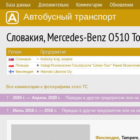
База данных
Дополнительно
Комментарии
Обновления
Автобусный транспорт
Словакия, Mercedes-Benz O510 T
Регион
Предприятие
Словакия
Košický kraj, ostatné
Польша
Usługi Przewozowo-Turystyczne "Limes-Tour" Paweł Skowronek
Финляндия
Härmän Liikenne Oy
Все комментарии к фотографиям этого ТС
↑
2020 г. — Апрель 2020 г.
Передан в другое предприятие или на 
↑
Июнь 2016 г. — 2016 г.
Передан в другое предприятие или на з
Финляндия
,
Tampere