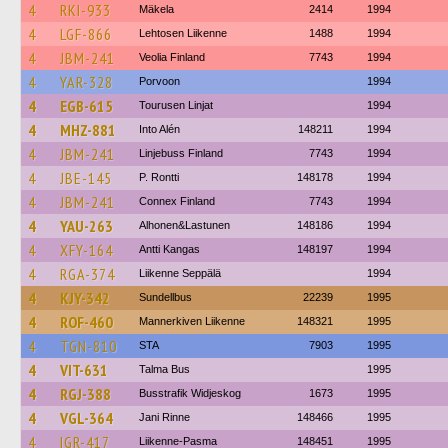
4
RKI-933
Mäkela
2414
1994
4
LGF-866
Lehtosen Liikenne
1488
1994
4
JBM-241
Veolia Finland
7743
1994
4
YAR-328
Porvoon
1994
4
EGB-615
Tourusen Linjat
1994
4
MHZ-881
Into Alén
148211
1994
4
JBM-241
Linjebuss Finland
7743
1994
4
JBE-145
P. Rontti
148178
1994
4
JBM-241
Connex Finland
7743
1994
4
YAU-263
Alhonen&Lastunen
148186
1994
4
XFY-164
Antti Kangas
148197
1994
4
RGA-374
Liikenne Seppälä
1994
4
KJY-342
Sundellbus
22239
1995
4
ROF-460
Mannerkiven Liikenne
148321
1995
4
TGN-810
STA
7903
1995
4
VIT-631
Talma Bus
1995
4
RGJ-388
Busstrafik Widjeskog
1673
1995
4
VGL-364
Jani Rinne
148466
1995
4
IGR-417
Liikenne-Pasma
148451
1995