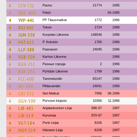
4
CCV-721
Paunu
21774
1995
4
UGE-404
Pekki
04.1995
4
YVP-441
PP Tilausmatkat
1772
1996
4
RGJ-602
Tokee
1724
1996
4
JGM-558
Korpelan Liikenne
148546
1996
4
FHZ-612
P. Koivisto
1760
1996
4
LLF-388
Paanasen
24045
1996
4
VGB-204
Karhun Liikenne
1996
4
KGV-252
Разные города
2
1996
4
RGK-256
Pyhtään Liikenne
1799
1996
4
FCC-600
Tammelundin
83147
1996
4
JEJ-204
Pihlavamäki
24041
1996
4
CHJ-152
Net-Matkat
7996
08.1996
4
OGV-599
Porvoon kirjasto
10356
11.1996
4
LIB-483
Anjalankosken Linja
896-97
1997
4
LIB-314
Kurumaa
870-97
1997
4
VGT-184
Porin Linjat
8105
1997
4
MGY-524
Hämeen Linja
8109
1997