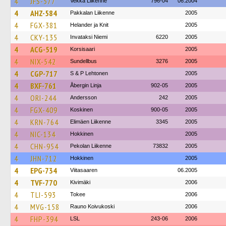
4
JFS-577
Vekka Liikenne
796-04
06.2004
4
AHZ-584
Pakkalan Liikenne
2005
4
FGX-381
Helander ja Knit
2005
4
CKY-135
Invataksi Niemi
6220
2005
4
ACG-519
Korsisaari
2005
4
NIX-542
Sundellbus
3276
2005
4
CGP-717
S & P Lehtonen
2005
4
BXF-761
Åbergin Linja
902-05
2005
4
ORI-244
Andersson
242
2005
4
FGX-409
Koskinen
900-05
2005
4
KRN-764
Elimäen Liikenne
3345
2005
4
NIC-134
Hokkinen
2005
4
CHN-954
Pekolan Liikenne
73832
2005
4
JHN-712
Hokkinen
2005
4
EPG-734
Viitasaaren
06.2005
4
TVF-770
Kivimäki
2006
4
TLI-593
Tokee
2006
4
MVG-158
Rauno Koivukoski
2006
4
FHP-394
LSL
243-06
2006