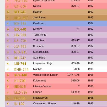
4
YFG-130
Kymen Charterline
671565
1997
4
UAI-704
Revon
879-97
1997
4
RFI-342
Raahen
1997
4
RMG-407
Jani Rinne
1997
4
HIE-585
Gold Line
1997
4
BZC-601
Nyholm
71
1997
4
LIB-588
Toimi Vento
1997
4
UAI-704
Turkubus
879-97
1997
4
JCA-992
Kosonen
853-97
1997
4
NJO-841
Sukulan Linja
890-97
1997
4
RFI-342
Svanbäck
1997
4
LIB-794
Luopioisten Linja
889-98
1998
4
KMH-344
Mäntylä
2036
1998
4
RGY-440
Valkeakosken Liikenn
1947 / 178
1998
4
HIJ-709
Koivuranta
148806
1998
4
EIS-315
Liikenne Vesma
7
1998
4
EEZ-526
Laitinen
148909
1998
4
EIJ-506
Mustajärven
1998
4
IIJ-100
Oravaisten Liikenne
140-98
1998