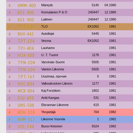
4
HMM-400
Mäntylä
5145
04.1980
4
KEE-900
Komulainen P & O
240447
12.1980
4
KEE-900
Laitinen
240447
12.1980
4
TPT-104
TLO
EK1052
1981
4
RHV-442
Autolinjat
5445
1981
4
TPT-104
Vesma
EK1052
1981
4
TPJ-404
Lauhamo
1981
4
HOA-888
U. T. Tuomi
1178
1981
4
TPN-104
Varsinais-Suomi
5505
1981
4
TPN-104
Vainion Liikenne
5505
1981
4
TPT-763
Uusimaa, прочие
5
1981
4
HOC-804
Valkeakosken Liikenn
1177
1981
4
MCR-904
Kaj Forsblom
1802
1981
4
OJU-439
Antti Kangas
531
1981
4
UNS-508
Elorannan Liikenne
615
1981
4
HOU-510
Ykspetäjä
704
1982
4
RHM-512
Liikenne Vuorela
1
1982
4
UOL-344
Bussi-Ketonen
5524
1982