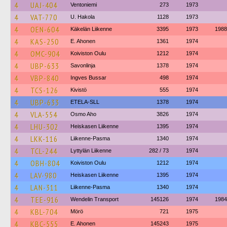
4
UAJ-404
Ventoniemi
273
1973
4
VAT-770
U. Hakola
1128
1973
4
OEN-604
Käkelän Liikenne
3395
1973
1988
4
KAS-250
E. Ahonen
1361
1974
4
OMC-904
Koiviston Oulu
1212
1974
4
UBP-633
Savonlinja
1378
1974
4
VBP-840
Ingves Bussar
498
1974
4
TCS-126
Kivistö
555
1974
4
UBP-633
ETELA-SLL
1378
1974
4
VLA-554
Osmo Aho
3826
1974
4
LHU-302
Heiskasen Liikenne
1395
1974
4
LKK-116
Liikenne-Pasma
1340
1974
4
TCL-244
Lyttylän Liikenne
282 / 73
1974
4
OBH-804
Koiviston Oulu
1212
1974
4
LAV-980
Heiskasen Liikenne
1395
1974
4
LAN-311
Liikenne-Pasma
1340
1974
4
TEE-916
Wendelin Transport
145126
1974
1984
4
KBL-704
Mörö
721
1975
4
KBC-555
E. Ahonen
145243
1975