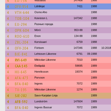
4
EJJ-754
Wasabus
147406
1988
4
OFV-954
Lähilinjat
7411
1988
4
VTH-644
Osmo Aho
1988
4
TOB-104
Koiviston L
147342
1988
4
EJJ-294
Разные города
1988
4
OPK-604
Mörö
953-88
1988
4
ROO-610
Enon
134-88
1988
4
ZBL-204
Korsisaari
6759
1988
4
OFV-204
Förbom
147346
1988
10.2018
4
BJE-841
Lehtosen Liikenne
6791
09.1988
4
RVI-649
Mikkolan Liikenne
7010
1989
4
CAA-145
Eteläpää
59695
1989
4
HIJ-643
Henriksson
19374
1989
4
AFA-473
Porvoon
1989
4
BFA-840
Ingves
7072
1989
4
TII-195
Mikkolan Liikenne
1274
1989
4
SJE-282
Savo-Karjalan Linja
1989
4
AFB-592
Lundström
147604
1989
4
BFA-840
Ingves Bussar
7072
1989