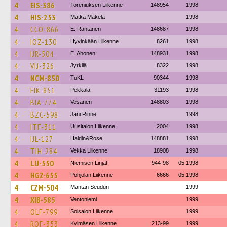
4
EIS-386
Toreniuksen Liikenne
148954
1998
4
HIS-253
Matka Mäkelä
1998
4
CCO-866
E. Rantanen
148687
1998
4
IOZ-130
Hyvinkään Liikenne
8261
1998
4
IJR-504
E. Ahonen
148931
1998
4
VIJ-326
Jyrkilä
8322
1998
4
NCM-850
TuKL
90344
1998
4
FIK-851
Pekkala
31193
1998
4
BIA-774
Vesanen
148803
1998
4
BZC-598
Jani Rinne
1998
4
ITF-311
Uusitalon Liikenne
2004
1998
4
IJL-127
Haldin&Rose
148881
1998
4
TIH-284
Vekka Liikenne
18908
1998
4
LIJ-550
Niemisen Linjat
944-98
05.1998
4
HGZ-655
Pohjolan Liikenne
6666
05.1998
4
CZM-504
Mäntän Seudun
1999
4
XIB-585
Ventoniemi
1999
4
OLF-799
Soisalon Liikenne
1999
4
ROF-353
Kylmäsen Liikenne
213-99
1999