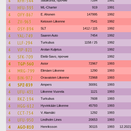
4
RFH-544
Satakunta, прочие
7284
1991
4
HFU-393
ML-Charter
919
1991
4
OFY-867
E. Ahonen
147995
1992
4
ZII-963
Ketosen Liikenne
7541
1992
4
OSY-894
SLT
1412 / 115
1992
4
YAL-749
Saaren Auto
7454
1992
4
LLF-294
Turkubus
1158 / 25
1992
4
VIP-821
Arolan Kuljetus
1992
4
SFK-709
Etelä-Savo, прочие
1992
4
TGP-560
Astor
72967
1993
4
MRG-799
Elimäen Liikenne
1290
1993
4
BIN-972
Oravaisten Liikenne
72968
1993
4
SPZ-839
Ampers
30091
1993
4
UFU-431
Liikenne Vuorela
1121
1993
4
RKZ-194
Turkubus
7608
1993
4
HGG-612
Hyvinkään Liikenne
45793
1993
4
CCT-754
V. Alamäki
1292
1993
4
UFU-950
Lindholm Lines
20653
1993
4
AGO-810
Henriksson
30115
1993
12.2021