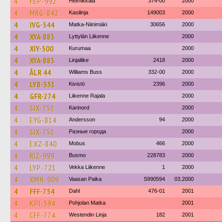
4
FEP-992
Helmikkala
374-00
2000
4
MRG-842
Kasilinja
149003
2000
4
IVG-344
Matka-Niinimäki
30656
2000
4
XYA-883
Lyttylän Liikenne
2000
4
XIY-500
Kurumaa
2000
4
XYA-883
Linjaliike
2418
2000
4
ÅLR 44
Williams Buss
332-00
2000
4
LYB-351
Kivistö
2396
2000
4
GFR-274
Liikenne Rajala
2000
4
SIX-751
Karinord
2000
4
EYG-814
Andersson
94
2000
4
SIX-751
Разные города
2000
4
EXZ-840
Mobus
466
2000
4
RIZ-999
Busmo
228783
2000
4
LYP-721
Vekka Liikenne
1
2000
4
XMN-909
Vaasan Paika
S990594
03.2000
4
FFF-754
Dahl
476-01
2001
4
KPI-594
Pohjolan Matka
2001
4
CFF-774
Westendin Linja
182
2001