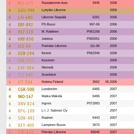
4
NLC-575
Rautalammin Auto
3445
2006
4
GGU-988
Lyttylän Liikenne
2006
4
LSI-680
Liikenne Seppälä
6261
2006
4
ERF-892
PS-Bussi
997-06
2006
4
VEZ-110
M. Raittinen
P062168
2006
4
HXY-850
Jalobus
P065051
2006
4
JCS-34
Pukkilan Liikenne
111-06
2006
4
UZB-294
Kivistö
P062349
2006
4
CHE-522
Kosonen
2006
4
EAF-984
Niemelä
2006
4
TLI-643
Svanbäck
2006
4
JJT-304
Nobina Finland
3662
06.2006
4
CGK-500
Lundström
6465
2007
4
INO-167
Matka Mäkelä
6486
2007
4
XNV-824
Ingves
P072883
2007
4
RPG-188
L-l. J. Salonen Oy
2007
4
SOK-492
Raahen
6443
2007
4
XEY-400
Lampinen Buses
3670
2007
4
TXI-670
Pekolan Liikenne
66646
2007