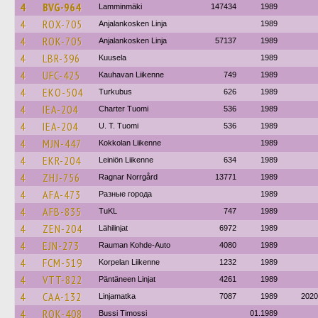
4
BVG-964
Lamminmäki
147434
1989
4
ROX-705
Anjalankosken Linja
1989
4
ROK-705
Anjalankosken Linja
57137
1989
4
LBR-396
Kuusela
1989
4
UFC-425
Kauhavan Liikenne
749
1989
4
EKO-504
Turkubus
626
1989
4
IEA-204
Charter Tuomi
536
1989
4
IEA-204
U. T. Tuomi
536
1989
4
MJN-447
Kokkolan Liikenne
1989
4
EKR-204
Leiniön Liikenne
634
1989
4
ZHJ-756
Ragnar Norrgård
13771
1989
4
AFA-473
Разные города
1989
4
AFB-835
TuKL
747
1989
4
ZEN-204
Lähilinjat
6972
1989
4
EJN-273
Rauman Kohde-Auto
4080
1989
4
FCM-519
Korpelan Liikenne
1232
1989
4
VTT-822
Päntäneen Linjat
4261
1989
4
CAA-132
Linjamatka
7087
1989
2020
4
ROK-408
Bussi Timossi
01.1989