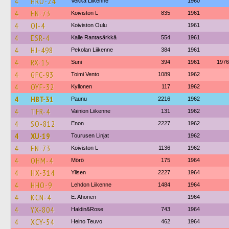
4
HRO-24
Vekka Liikenne
1960
4
EN-73
Koiviston L
835
1961
4
OI-4
Koiviston Oulu
1961
4
ESR-4
Kalle Rantasärkkä
554
1961
4
HJ-498
Pekolan Liikenne
384
1961
4
RX-15
Suni
394
1961
1976
4
GFC-93
Toimi Vento
1089
1962
4
OYF-32
Kyllonen
117
1962
4
HBT-31
Paunu
2216
1962
4
TFR-4
Vainion Liikenne
131
1962
4
SO-812
Enon
2227
1962
4
XU-19
Tourusen Linjat
1962
4
EN-73
Koiviston L
1136
1962
4
OHM-4
Mörö
175
1964
4
HX-314
Ylisen
2227
1964
4
HHO-9
Lehdon Liikenne
1484
1964
4
KCN-4
E. Ahonen
1964
4
YX-804
Haldin&Rose
743
1964
4
XCY-54
Heino Teuvo
462
1964