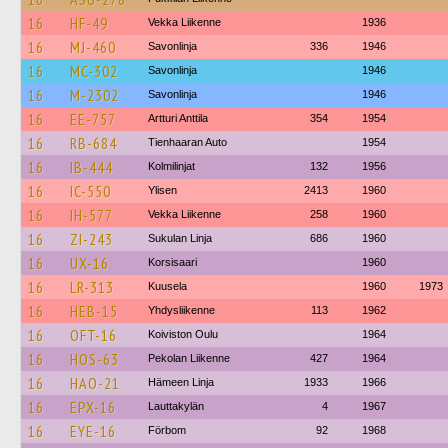
16
HF-49
Vekka Liikenne
1936
16
MJ-460
Savonlinja
336
1946
16
MC-302
Savonlinja
1946
16
M-2302
Savonlinja
1946
16
EE-757
Artturi Anttila
354
1954
16
RB-684
Tienhaaran Auto
1954
16
IB-444
Kolmilinjat
132
1956
16
IC-550
Ylisen
2413
1960
16
IH-577
Vekka Liikenne
258
1960
16
ZI-243
Sukulan Linja
686
1960
16
UX-16
Korsisaari
1960
16
LR-313
Kuusela
1960
1973
16
HEB-15
Yhdysliikenne
113
1962
16
OFT-16
Koiviston Oulu
1964
16
HOS-63
Pekolan Liikenne
427
1964
16
HAO-21
Hämeen Linja
1933
1966
16
EPX-16
Lauttakylän
4
1967
16
EYE-16
Förbom
92
1968