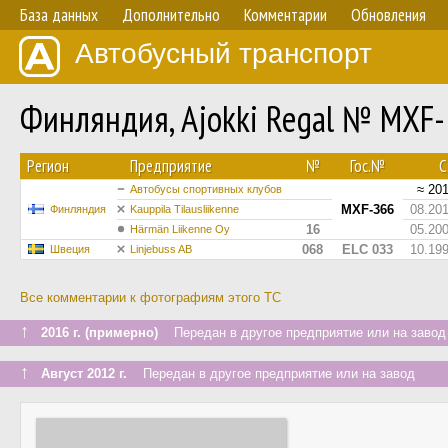
База данных
Дополнительно
Комментарии
Обновления
Автобусный транспорт
Финляндия, Ajokki Regal № MXF
Регион
Предприятие
№
Гос.№
С.
≈ 20
Автобусы спортивных клубов
MXF-366
08.20
Финляндия
Kauppila Tilausliikenne
16
05.20
Härmän Liikenne Oy
068
ELC 033
10.19
Швеция
Linjebuss AB
Все комментарии к фотографиям этого ТС
↑
2016 г. (примерно)
Передан в другое предприятие или на завод
↑
Август 2012 г.
Передан в другое предприятие или на завод