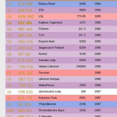
16
ATK-888
Reissu Ruoti
5940
1984
16
AUR-816
STA
6063
1984
16
HUM-900
LSL
773-85
1985
16
KBZ-486
Kuljetus Fagerlund
1072
1985
16
NBF-416
Förbom
10 / 2
1985
16
NBF-416
TLO
10 / 2
1985
16
AXU-516
Espoon Auto
6259
1985
16
AXU-516
Stagecoach Finland
6259
1985
16
IEP-967
Kivistö
4149
1985
16
UTE-816
Sukulan Linja
6304
1985
16
TXK-516
Vainion Liikenne
146904
1985
16
UUS-266
Porvoon
1986
16
ONT-325
Liikenne Norppa
1986
16
TOB-151
MatkaPeura
2020
1986
16
VOR-620
Järviseudun Linja
308
1987
16
BCE-738
Koiviston Oulu
6581
1987
16
IAC-916
Yhdysliikenne
2145
1987
068
NNU 655
Örnsköldsviks Buss
1536
1987
16
RME-512
V. Alamäki
1987