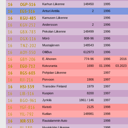
16
OGP-316
Karhun Liikenne
148450
1995
16
EGS-516
Artturi Anttila
2
1996
16
KGU-485
Kamusen Liikenne
1996
16
KGV-252
Andersson
2
1996
16
GBX-783
Pekolan Liikenne
148499
1996
16
OGX-116
Mörö
808-96
1996
16
TNZ-202
Mustajärven
148543
1996
16
AOY-350
OlliBus
612973
1996
16
GBY-206
E. Ahonen
774-96
1996
2016
16
EGU-712
Koivuranta
1690
01.1996
03.2023
16
RGS-603
Pohjolan Liikenne
1997
16
RJI-216
Porvoon
1906
1997
16
HSI-339
Transdev Finland
1979
1997
16
LIB-516
Kuopion
8200
1997
16
BGO-961
Jyrkilä
1861 / 146
1997
16
YGF-816
Kivistö
2125
1998
16
YIL-792
Kutilan
148981
1998
16
XIR-533
Rautalammin Auto
1998
16
IIJ-189
Hyvinkään Liikenne
1998