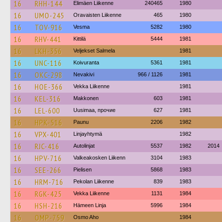
16
RHH-144
Elimäen Liikenne
240465
1980
16
UMO-245
Oravaisten Liikenne
465
1980
16
TOV-916
Vesma
5282
1980
16
RHV-441
Kittilä
5444
1981
16
LKH-356
Veljekset Salmela
1981
16
UNC-116
Koivuranta
5361
1981
16
OKC-298
Nevakivi
966 / 1126
1981
16
HOE-366
Vekka Liikenne
1981
16
KEL-316
Makkonen
603
1981
16
LEL-600
Uusimaa, прочие
627
1981
16
HPK-516
Paunu
2206
1982
16
VPX-401
Linjayhtymä
1982
16
RJC-416
Autolinjat
5537
1982
2014
16
HPV-716
Valkeakosken Liikenn
3104
1983
16
SEE-266
Pielisen
5868
1983
16
HRM-716
Pekolan Liikenne
839
1983
16
RGK-425
Vekka Liikenne
1131
1984
16
HSH-216
Hämeen Linja
5996
1984
16
OMP-759
Osmo Aho
1984