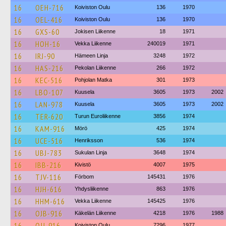
16
OEH-716
Koiviston Oulu
136
1970
16
OEL-416
Koiviston Oulu
136
1970
16
GXS-60
Jokisen Liikenne
18
1971
16
HOH-16
Vekka Liikenne
240019
1971
16
IRJ-90
Hämeen Linja
3248
1972
16
HAS-216
Pekolan Liikenne
266
1972
16
KEC-516
Pohjolan Matka
301
1973
16
LBO-107
Kuusela
3605
1973
2002
16
LAN-978
Kuusela
3605
1973
2002
16
TER-620
Turun Euroliikenne
3856
1974
16
KAM-916
Mörö
425
1974
16
UCE-516
Henriksson
536
1974
16
UBJ-783
Sukulan Linja
3648
1974
16
IBB-216
Kivistö
4007
1975
16
TJV-116
Förbom
145431
1976
16
HJH-616
Yhdysliikenne
863
1976
16
HHM-616
Vekka Liikenne
145425
1976
16
OJB-916
Käkelän Liikenne
4218
1976
1988
16
OJJ-916
Koiviston Oulu
7296
1977