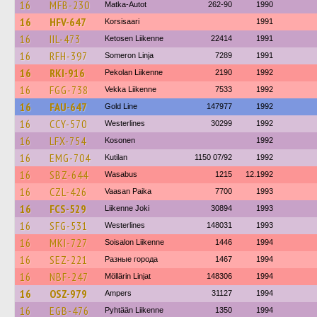
16
MFB-230
Matka-Autot
262-90
1990
16
HFV-647
Korsisaari
1991
16
IIL-473
Ketosen Liikenne
22414
1991
16
RFH-397
Someron Linja
7289
1991
16
RKI-916
Pekolan Liikenne
2190
1992
16
FGG-738
Vekka Liikenne
7533
1992
16
FAU-647
Gold Line
147977
1992
16
CCY-570
Westerlines
30299
1992
16
LFX-754
Kosonen
1992
16
EMG-704
Kutilan
1150 07/92
1992
16
SBZ-644
Wasabus
1215
12.1992
16
CZL-426
Vaasan Paika
7700
1993
16
FCS-529
Liikenne Joki
30894
1993
16
SFG-531
Westerlines
148031
1993
16
MKI-727
Soisalon Liikenne
1446
1994
16
SEZ-221
Разные города
1467
1994
16
NBF-247
Möllärin Linjat
148306
1994
16
OSZ-979
Ampers
31127
1994
16
EGB-476
Pyhtään Liikenne
1350
1994