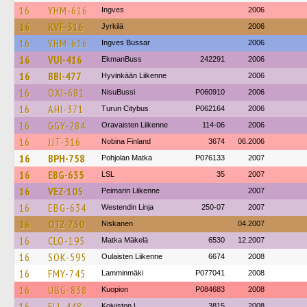
16
YHM-616
Ingves
2006
16
KVF-316
Jyrkilä
2006
16
YHM-616
Ingves Bussar
2006
16
VUI-416
EkmanBuss
242291
2006
16
BBI-477
Hyvinkään Liikenne
2006
16
OXI-681
NisuBussi
P060910
2006
16
AHI-371
Turun Citybus
P062164
2006
16
GGY-284
Oravaisten Liikenne
114-06
2006
16
JJT-316
Nobina Finland
3674
06.2006
16
BPH-758
Pohjolan Matka
P076133
2007
16
EBG-635
LSL
35
2007
16
VEZ-105
Peimarin Liikenne
2007
16
EBG-634
Westendin Linja
250-07
2007
16
OTZ-750
Niskanen
04.2007
16
CLO-195
Matka Mäkelä
6530
12.2007
16
SOK-595
Oulaisten Liikenne
6674
2008
16
FMY-745
Lamminmäki
P077041
2008
16
UBG-838
Kuopion
P084683
2008
16
FLL-448
Koiviston L
3815
2008