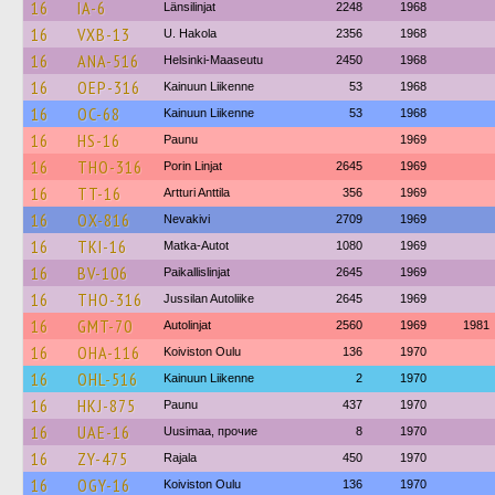
16
IA-6
Länsilinjat
2248
1968
16
VXB-13
U. Hakola
2356
1968
16
ANA-516
Helsinki-Maaseutu
2450
1968
16
OEP-316
Kainuun Liikenne
53
1968
16
OC-68
Kainuun Liikenne
53
1968
16
HS-16
Paunu
1969
16
THO-316
Porin Linjat
2645
1969
16
TT-16
Artturi Anttila
356
1969
16
OX-816
Nevakivi
2709
1969
16
TKI-16
Matka-Autot
1080
1969
16
BV-106
Paikallislinjat
2645
1969
16
THO-316
Jussilan Autoliike
2645
1969
16
GMT-70
Autolinjat
2560
1969
1981
16
OHA-116
Koiviston Oulu
136
1970
16
OHL-516
Kainuun Liikenne
2
1970
16
HKJ-875
Paunu
437
1970
16
UAE-16
Uusimaa, прочие
8
1970
16
ZY-475
Rajala
450
1970
16
OGY-16
Koiviston Oulu
136
1970