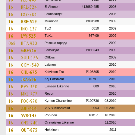
16
RRL-524
E. Ahonen
413689 485
2008
16
LXY-703
Lounaislinjat
2008
16
RRE-519
Muurinen
P091988
2009
16
INO-137
TLO
6810
2009
16
LYY-525
TuKL
867-09
2009
068
BTA 930
Разные города
2009
16
GIO-916
Länsilinjat
P093243
2009
16
XUU-165
OlliBus
2009
16
GKM-349
Laitinen
2010
16
CHL-675
Koiviston Tre
P103805
2010
16
JKA-566
Kaj Forsblom
1079-1
2010
16
BVY-360
Elimäen Liikenne
889
2010
16
MKJ-777
Revon
2010
16
FOC-970
Kymen Charterline
P100736
03.2010
16
ZJH-414
V-S Bussipalvelut
9053
06.2010
16
YVR-145
Porvoon
1081-1
10.2010
16
CNS-240
Oravaisten Liikenne
11.2010
16
OUT-875
Hokkinen
2011