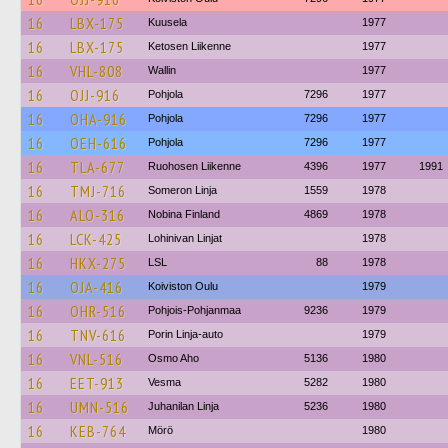
16
LBX-175
Kuusela
1977
16
LBX-175
Ketosen Liikenne
1977
16
VHL-808
Wallin
1977
16
OJJ-916
Pohjola
7296
1977
16
OHA-916
Pohjola
7296
1977
16
OEH-616
Pohjola
7296
1977
16
TLA-677
Ruohosen Liikenne
4396
1977
1991
16
TMJ-716
Someron Linja
1559
1978
16
ALO-316
Nobina Finland
4869
1978
16
LCK-425
Lohinivan Linjat
1978
16
HKX-275
LSL
88
1978
16
OJA-416
Koiviston Oulu
1979
16
OHR-516
Pohjois-Pohjanmaa
9236
1979
16
TNV-616
Porin Linja-auto
1979
16
VNL-516
Osmo Aho
5136
1980
16
EET-913
Vesma
5282
1980
16
UMN-516
Juhanilan Linja
5236
1980
16
KEB-764
Mörö
1980