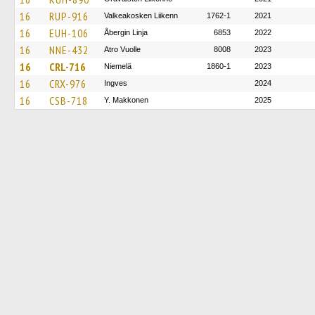
16
RUP-916
Valkeakosken Liikenn
1762-1
2021
16
EUH-106
Åbergin Linja
6853
2022
16
NNE-432
Atro Vuolle
8008
2023
16
CRL-716
Niemelä
1860-1
2023
16
CRX-976
Ingves
2024
16
CSB-718
Y. Makkonen
2025