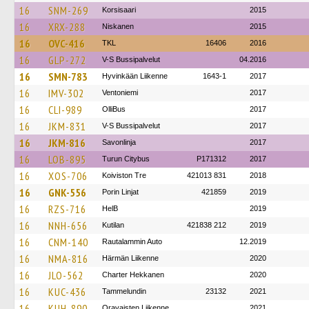
16
SNM-269
Korsisaari
2015
16
XRX-288
Niskanen
2015
16
OVC-416
TKL
16406
2016
16
GLP-272
V-S Bussipalvelut
04.2016
16
SMN-783
Hyvinkään Liikenne
1643-1
2017
16
IMV-302
Ventoniemi
2017
16
CLI-989
OlliBus
2017
16
JKM-831
V-S Bussipalvelut
2017
16
JKM-816
Savonlinja
2017
16
LOB-895
Turun Citybus
P171312
2017
16
XOS-706
Koiviston Tre
421013 831
2018
16
GNK-556
Porin Linjat
421859
2019
16
RZS-716
HelB
2019
16
NNH-656
Kutilan
421838 212
2019
16
CNM-140
Rautalammin Auto
12.2019
16
NMA-816
Härmän Liikenne
2020
16
JLO-562
Charter Hekkanen
2020
16
KUC-436
Tammelundin
23132
2021
16
KUH-890
Oravaisten Liikenne
2021