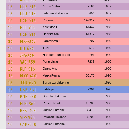
16
EEP-716
Artturi Anttila
2166
1987
16
EEU-113
Lehtosen Liikenne
6654
1987
16
UCE-516
Porvoon
147312
1988
16
EJT-316
Koiviston L
147447
1988
16
UCE-516
Henriksson
147312
1988
16
MXF-262
Lamminmäki
707
1989
16
BIJ-696
TuKL
572
1989
16
JFA-736
Hämeen Turistiauto
791
1990
16
YAB-759
Porin Linjat
7236
1990
16
RLF-916
Osmo Aho
1990
16
MKC-420
MatkaPeura
30178
1990
16
TER-620
Turun Euroliikenne
1990
16
NAB-831
Lähilinjat
7201
1990
16
BNE-540
Soisalon Liikenne
1990
16
ELN-865
Reissu Ruoti
13788
1990
16
BFB-404
Vainion Liikenne
30415
1990
16
VIP-966
Pekolan Liikenne
30705
1990
16
CAP-530
Leiniön Liikenne
1990