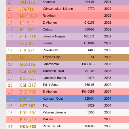
16
OCF-116
Kosonen
404-01
2001
16
JFA-716
Valkeakosken Liikenn
2779
2002
16
MMF-829
Rytkönen
2002
16
IJE-310
E. Ahonen
C-1107
2002
16
RSI-957
Oubus
580-02
2002
16
GEU-710
Liikenne Norppa
520171
2002
16
SKA-862
Kivistö
C-1084
2002
16
CJP-881
Rukahuolto
1488
2003
16
MIH-724
Töysän Linja
54
2003
16
EHZ-335
Lamminmäki
P030013
2003
16
CGH-346
Tourusen Linjat
761-03
2003
16
BOB-158
Lampinen Buses
9675
2003
16
CGH-377
Toimi Vento
768-03
2004
16
ZKE-703
E. Ahonen
P040058
2004
16
IUG-106
Koiviston Oulu
828-04
2004
16
HZZ-382
TKL
3029
2004
16
EOH-850
Pekolan Liikenne
3556
2005
16
BPG-712
Mäkela
2005
16
HKG-888
Reissu Ruoti
106-06
2006