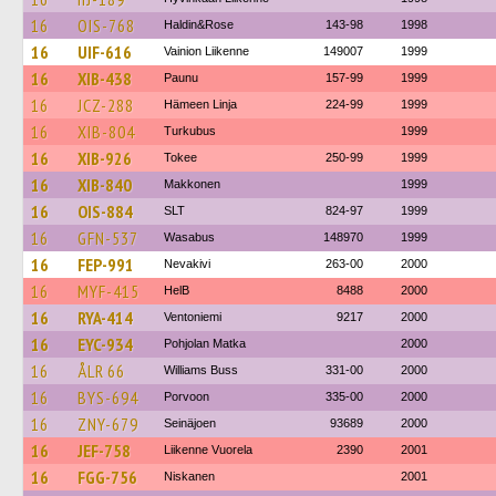
16
OIS-768
Haldin&Rose
143-98
1998
16
UIF-616
Vainion Liikenne
149007
1999
16
XIB-438
Paunu
157-99
1999
16
JCZ-288
Hämeen Linja
224-99
1999
16
XIB-804
Turkubus
1999
16
XIB-926
Tokee
250-99
1999
16
XIB-840
Makkonen
1999
16
OIS-884
SLT
824-97
1999
16
GFN-537
Wasabus
148970
1999
16
FEP-991
Nevakivi
263-00
2000
16
MYF-415
HelB
8488
2000
16
RYA-414
Ventoniemi
9217
2000
16
EYC-934
Pohjolan Matka
2000
16
ÅLR 66
Williams Buss
331-00
2000
16
BYS-694
Porvoon
335-00
2000
16
ZNY-679
Seinäjoen
93689
2000
16
JEF-758
Liikenne Vuorela
2390
2001
16
FGG-756
Niskanen
2001