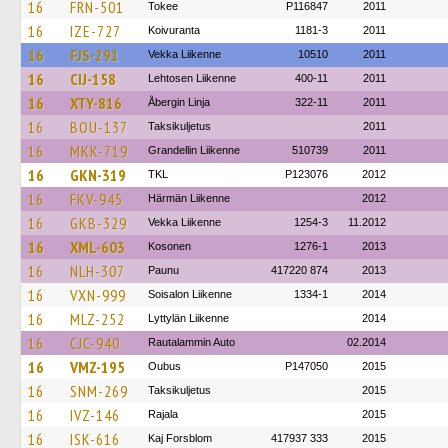
16
FRN-501
Tokee
P116847
2011
16
IZE-727
Koivuranta
1181-3
2011
16
FJS-291
Vekka Liikenne
10510
2011
16
CIJ-158
Lehtosen Liikenne
400-11
2011
16
XTY-816
Åbergin Linja
322-11
2011
16
BOU-137
Taksikuljetus
2011
16
MKK-719
Grandellin Liikenne
510739
2011
16
GKN-319
TKL
P123076
2012
16
FKV-945
Härmän Liikenne
2012
16
GKB-329
Vekka Liikenne
1254-3
11.2012
16
XML-603
Kosonen
1276-1
2013
16
NLH-307
Paunu
417220 874
2013
16
VXN-999
Soisalon Liikenne
1334-1
2014
16
MLZ-252
Lyttylän Liikenne
2014
16
CJC-940
Rautalammin Auto
02.2014
16
VMZ-195
Oubus
P147050
2015
16
SNM-269
Taksikuljetus
2015
16
IVZ-146
Rajala
2015
16
ISK-616
Kaj Forsblom
417937 333
2015