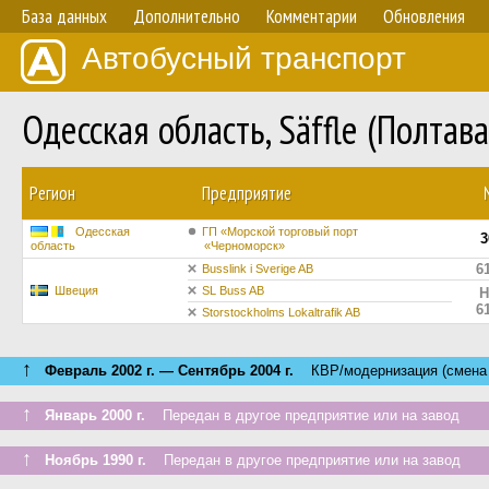
База данных
Дополнительно
Комментарии
Обновления
Автобусный транспорт
Одесская область, Säffle (Полта
Регион
Предприятие
Одесская
ГП «Морской торговый порт
3
область
«Черноморск»
6
Busslink i Sverige AB
Швеция
SL Buss AB
H
6
Storstockholms Lokaltrafik AB
↑
Февраль 2002 г. — Сентябрь 2004 г.
КВР/модернизация (смена 
↑
Январь 2000 г.
Передан в другое предприятие или на завод
↑
Ноябрь 1990 г.
Передан в другое предприятие или на завод