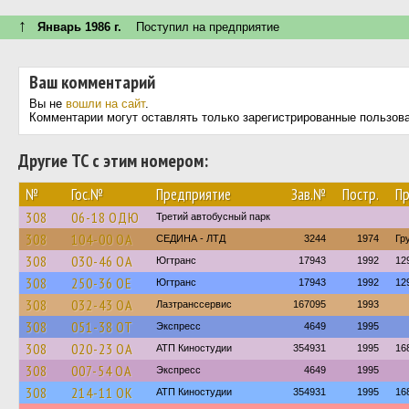
↑
Январь 1986 г.
Поступил на предприятие
Ваш комментарий
Вы не
вошли на сайт
.
Комментарии могут оставлять только зарегистрированные пользов
Другие ТС с этим номером:
№
Гос.№
Предприятие
Зав.№
Постр.
Пр
308
06-18 ОДЮ
Третий автобусный парк
308
104-00 ОА
СЕДИНА - ЛТД
3244
1974
Гр
308
030-46 ОА
Югтранс
17943
1992
12
308
250-36 ОЕ
Югтранс
17943
1992
12
308
032-43 ОА
Лазтранссервис
167095
1993
308
051-38 ОТ
Экспресс
4649
1995
308
020-23 ОА
АТП Киностудии
354931
1995
16
308
007-54 ОА
Экспресс
4649
1995
308
214-11 ОК
АТП Киностудии
354931
1995
16