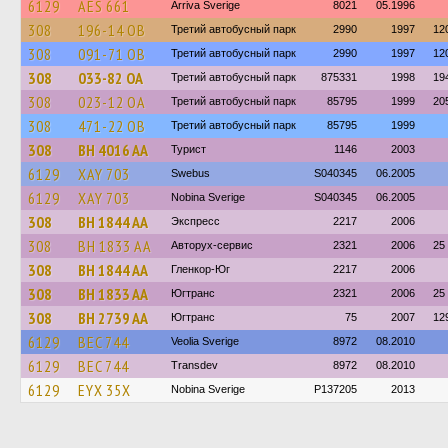
6129
AES 661
Arriva Sverige
8021
05.1996
308
196-14 ОВ
Третий автобусный парк
2990
1997
12
308
091-71 ОВ
Третий автобусный парк
2990
1997
12
308
033-82 ОА
Третий автобусный парк
875331
1998
19
308
023-12 ОА
Третий автобусный парк
85795
1999
20
308
471-22 ОВ
Третий автобусный парк
85795
1999
308
BH 4016 AA
Турист
1146
2003
6129
XAY 703
Swebus
S040345
06.2005
6129
XAY 703
Nobina Sverige
S040345
06.2005
308
BH 1844 AA
Экспресс
2217
2006
308
BH 1833 AA
Авторух-сервис
2321
2006
25
308
BH 1844 AA
Гленкор-Юг
2217
2006
308
BH 1833 AA
Югтранс
2321
2006
25
308
BH 2739 AA
Югтранс
75
2007
12
6129
BEC 744
Veolia Sverige
8972
08.2010
6129
BEC 744
Transdev
8972
08.2010
6129
EYX 35X
Nobina Sverige
P137205
2013