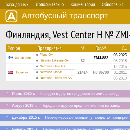
База данных
Дополнительно
Комментарии
Обновления
Автобусный транспорт
Финляндия, Vest Center H № ZMJ
Регион
Предприятие
№
Гос.№
С...
Fibus Oy
06.2025
ZMJ-882
Финляндия
Härmän Liikenne Oy
82
08.2018
Nettbuss Oslo AS
12.2015
Nettbuss Øst AS
21414
HJ 86700
01.2011
Норвегия
Nettbuss Lillestrøm AS
05.2010
↑
Июнь 2025 г.
Передан в другое предприятие или на завод
↑
Август 2018 г.
Передан в другое предприятие или на завод
↑
Декабрь 2015 г.
Перенумерован/передан (в пределах предприят
↑
Январь 2011 г.
Перенумерован/передан (в пределах предприяти