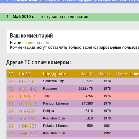
↑
Май 2010 г.
Поступил на предприятие
Ваш комментарий
Вы не
вошли на сайт
.
Комментарии могут оставлять только зарегистрированные пользов
Другие ТС с этим номером:
№
Гос.№
Предприятие
Зав.№
Постр.
Примечани
82
HCR-535
Someron Linja
527
1974
82
MBE-441
Ruponen
5292 / 75
1975
82
TJV-982
TuKL
4256
1976
82
OCR-382
Kainuun Liikenne
145380
1976
82
OJA-882
Pohjola
5118
1979
82
OJA-882
Koiviston Oulu
5118
1979
82
HOK-233
Pekolan Liikenne
589
1981
82
ONB-221
Koiviston Oulu
1982