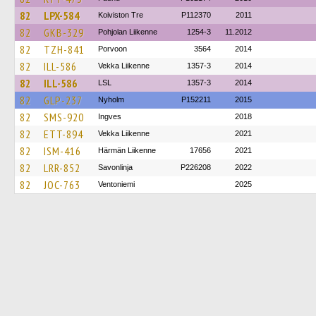
82
LPX-584
Koiviston Tre
P112370
2011
82
GKB-329
Pohjolan Liikenne
1254-3
11.2012
82
TZH-841
Porvoon
3564
2014
82
ILL-586
Vekka Liikenne
1357-3
2014
82
ILL-586
LSL
1357-3
2014
82
GLP-237
Nyholm
P152211
2015
82
SMS-920
Ingves
2018
82
ETT-894
Vekka Liikenne
2021
82
ISM-416
Härmän Liikenne
17656
2021
82
LRR-852
Savonlinja
P226208
2022
82
JOC-763
Ventoniemi
2025