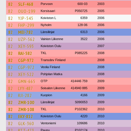
82
SLF-468
Porvoon
600-03
2003
82
OUO-199
Korsisaari
P050725
2005
82
YJP-545
Koiviston L
6359
2006
82
FHP-299
Nyholm
128-06
2006
82
MEI-782
Länsilinjat
6313
2006
82
UZP-562
Vainion Liikenne
3522
2006
82
XEY-593
Koiviston Oulu
2007
82
RAI-582
TKL
P085225
2008
82
CGP-972
Transdev Finland
2008
82
CGP-972
Veolia Finland
2008
82
XEY-522
Pohjolan Matka
2008
82
GMN-665
OTP
414446 759
2009
82
LYY-487
Soisalon Liikenne
414940 885
2009
82
RJI-282
Kuopion
4166
2009
82
ZMR-100
Länsilinjat
S090053
2009
82
ZMR-108
TKL
P102362
2010
82
EKY-812
Koiviston Oulu
4220
2010
82
GLK-360
Ventoniemi
109686
2010
82
RTT-473
Paunu
P102174
2010