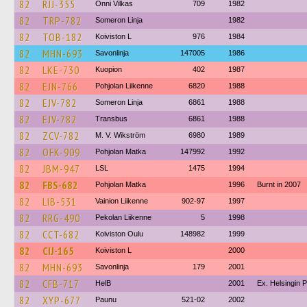
82
RJJ-355
Onni Vilkas
709
1982
82
TRP-782
Someron Linja
1982
82
TOB-182
Koiviston L
976
1984
82
MHN-693
Savonlinja
147005
1986
82
LKE-730
Kuopion
402
1987
82
EJN-766
Pohjolan Liikenne
6820
1988
82
EJV-782
Someron Linja
6861
1988
82
EJV-782
Transbus
6861
1988
82
ZCV-782
M. V. Wikström
6980
1989
82
OFK-909
Pohjolan Matka
147992
1992
82
JBM-947
LSL
1475
1994
82
FBS-682
Pohjolan Matka
1996
Burnt in 2007
82
LIB-531
Vainion Liikenne
902-97
1997
82
RRG-490
Pekolan Liikenne
5
1998
82
CCT-682
Koiviston Oulu
148982
1999
82
CIJ-165
Koiviston L
2000
82
MHN-693
Savonlinja
179
2001
82
CFB-717
HelB
2001
Ex. Helsingin 
82
XYP-677
Paunu
521-02
2002