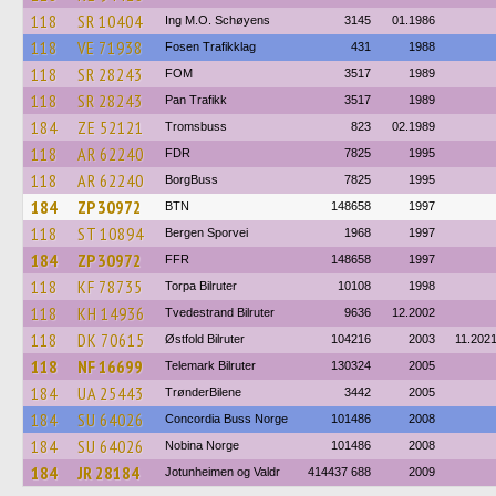
118
SR 10404
Ing M.O. Schøyens
3145
01.1986
118
VE 71938
Fosen Trafikklag
431
1988
118
SR 28243
FOM
3517
1989
118
SR 28243
Pan Trafikk
3517
1989
184
ZE 52121
Tromsbuss
823
02.1989
118
AR 62240
FDR
7825
1995
118
AR 62240
BorgBuss
7825
1995
184
ZP 30972
BTN
148658
1997
118
ST 10894
Bergen Sporvei
1968
1997
184
ZP 30972
FFR
148658
1997
118
KF 78735
Torpa Bilruter
10108
1998
118
KH 14936
Tvedestrand Bilruter
9636
12.2002
118
DK 70615
Østfold Bilruter
104216
2003
11.202
118
NF 16699
Telemark Bilruter
130324
2005
184
UA 25443
TrønderBilene
3442
2005
184
SU 64026
Concordia Buss Norge
101486
2008
184
SU 64026
Nobina Norge
101486
2008
184
JR 28184
Jotunheimen og Valdr
414437 688
2009