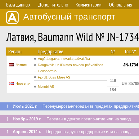
База данных
Дополнительно
Комментарии
Обновления
Автобусный транспорт
Латвия, Baumann Wild № JN-1734
Регион
Предприятие
№
Гос.№
Augšdaugavas novada pašvaldība
JN-1734
Латвия
Daugavpils un Ilūkstes novadu pašvaldības
Неизвестно
Fjord1 Buss Møre AS
118
UE 8579
Норвегия
Mørebil AS
184
↑
Июль 2021 г.
Перенумерован/передан (в пределах предприятия)
↑
Ноябрь 2019 г.
Передан в другое предприятие или на завод
↑
Апрель 2014 г.
Передан в другое предприятие или на завод