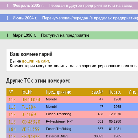
↑
Февраль 2005 г.
Передан в другое предприятие или на завод
↑
Июнь 2004 г.
Перенумерован/передан (в пределах предприятия)
↑
Март 1996 г.
Поступил на предприятие
Ваш комментарий
Вы не
вошли на сайт
.
Комментарии могут оставлять только зарегистрированные пользов
Другие ТС с этим номером:
№
Гос.№
Предприятие
Зав.№
Постр.
Утил
118
UN 11034
Mørebil
47
1968
118
T-1284
Mørebil
47
1968
118
U-4169
Fosen Trafikklag
438
12.1970
118
XD 46320
Fylkesbilene i N-T
651
05.1980
184
VE 21359
Fosen Trafikklag
667
01.1981
118
KE 94428
Østerdal Billag
30093
1985