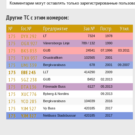
Комментарии могут оставлять только зарегистрированные пользов
Другие ТС с этим номером:
№
Гос.№
Предприятие
Зав.№
Постр.
Утил.
175
DYX 292
LT
7324
1978
175
OGX 927
Vänersborgs Linje
789 / 132
1990
175
BKS 853
GUB
24541
07.1996
03.2011
175
TXH 937
Orusttrafiken
102565
2001
175
UMJ 339
Bergkvarabuss
678
2001
09.2007
175
EBE 243
LLT
414290
2009
175
SGZ 238
GUB
B452
02.2013
175
DTA 136
Förenade Buss
6127
05.2013
175
XUC 776
Byberg & Nordins
09.2013
175
YCO 285
Bergkvarabuss
104039
2016
175
YJM 527
Vy Buss
420185
2017
175
YJM 527
Nettbuss Stadsbussar
420185
2017