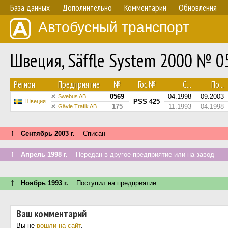
База данных
Дополнительно
Комментарии
Обновления
Автобусный транспорт
Швеция, Säffle System 2000 № 0
Регион
Предприятие
№
Гос.№
С...
По...
0569
04.1998
09.2003
Swebus AB
PSS 425
Швеция
175
11.1993
04.1998
Gävle Trafik AB
↑
Сентябрь 2003 г.
Списан
↑
Апрель 1998 г.
Передан в другое предприятие или на завод
↑
Ноябрь 1993 г.
Поступил на предприятие
Ваш комментарий
Вы не
вошли на сайт
.