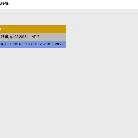
атели.
е
—
9715
; до 02.2015 — АП 7
84
. С 09.2014 —
1688
; с 12.2018 —
2855