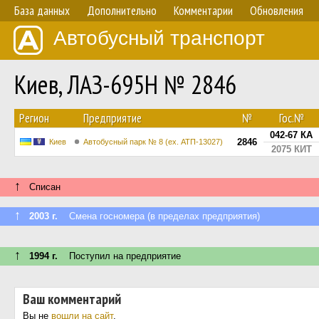
База данных
Дополнительно
Комментарии
Обновления
Автобусный транспорт
Киев, ЛАЗ-695Н № 2846
Регион
Предприятие
№
Гос.№
042-67 КА
2846
Киев
Автобусный парк № 8 (ех. АТП-13027)
2075 КИТ
↑
Списан
↑
2003 г.
Смена госномера (в пределах предприятия)
↑
1994 г.
Поступил на предприятие
Ваш комментарий
Вы не
вошли на сайт
.