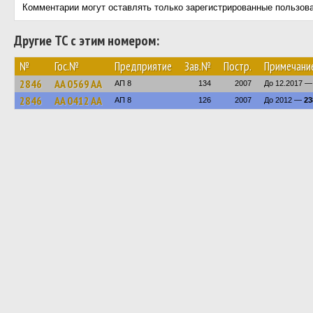
Комментарии могут оставлять только зарегистрированные пользов
Другие ТС с этим номером:
№
Гос.№
Предприятие
Зав.№
Постр.
Примечани
2846
AA 0569 AA
АП 8
134
2007
До 12.2017 
2846
AA 0412 AA
АП 8
126
2007
До 2012 —
23