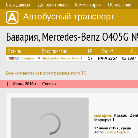
База данных
Дополнительно
Комментарии
Обновления
Автобусный транспорт
Бавария, Mercedes-Benz O405G 
Регион
Предприятие
№
Гос.№
С...
57
PA-A 2757
02.1997
Бавария
Stadtwerke Passau GmbH
Все комментарии к фотографиям этого ТС
↑
Июнь 2016 г.
Списан
Бавария
,
Passau
,
Zen
Маршрут
1
17 июня 2015 г., среда
Автор:
Виктор Бергман