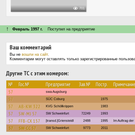
701
↑
Февраль 1997 г.
Поступил на предприятие
Ваш комментарий
Вы не
вошли на сайт
.
Комментарии могут оставлять только зарегистрированные пользов
Другие ТС с этим номером:
№
Гос.№
Предприятие
Зав.№
Постр.
Примечани
57
swa Augsburg
57
SÜC Coburg
1975
57
AB-KW 322
KVG Schöllkrippen
1983
57
SW-MJ 57
SW Schweinfurt
72249
1993
57
FFB-CX 157
[transd.]Griensteidl
2488
1995
Im Auftrag der
57
SW-CC 57
SW Schweinfurt
9773
2011