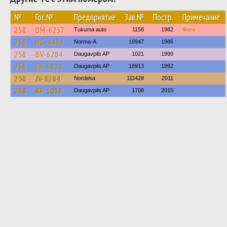
№
Гос.№
Предприятие
Зав.№
Постр.
Примечание
258
DM-6257
Tukuma auto
1158
1982
Фото
258
HG-4432
Norma-A
10947
1986
258
BV-6284
Daugavpils AP
1021
1990
258
EK-6828
Daugavpils AP
18913
1992
258
JV-8284
Nordeka
111428
2011
258
KF-1018
Daugavpils AP
1708
2015