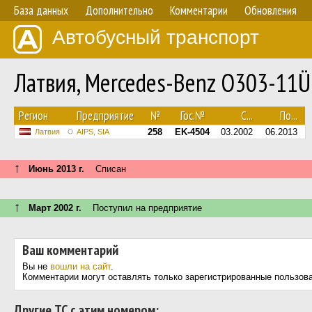
База данных
Дополнительно
Комментарии
Обновления
Автобусный транспорт
Латвия, Mercedes-Benz O303-11
Регион
Предприятие
№
Гос.№
С...
По...
258
EK-4504
03.2002
06.2013
Латвия
AIPS, SIA
↑
Июнь 2013 г.
Списан
↑
Март 2002 г.
Поступил на предприятие
Ваш комментарий
Вы не
вошли на сайт
.
Комментарии могут оставлять только зарегистрированные пользов
Другие ТС с этим номером: