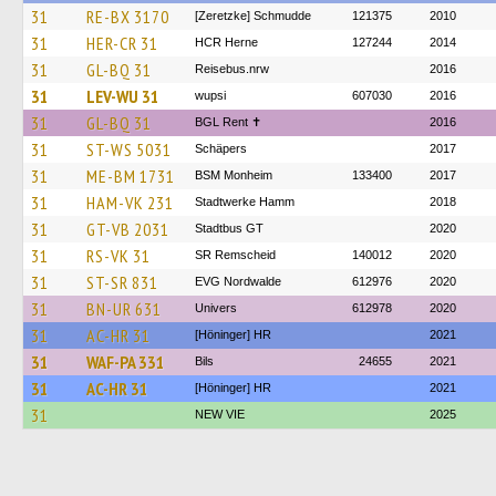
31
RE-BX 3170
[Zeretzke] Schmudde
121375
2010
31
HER-CR 31
HCR Herne
127244
2014
31
GL-BQ 31
Reisebus.nrw
2016
31
LEV-WU 31
wupsi
607030
2016
31
GL-BQ 31
BGL Rent ✝︎
2016
31
ST-WS 5031
Schäpers
2017
31
ME-BM 1731
BSM Monheim
133400
2017
31
HAM-VK 231
Stadtwerke Hamm
2018
31
GT-VB 2031
Stadtbus GT
2020
31
RS-VK 31
SR Remscheid
140012
2020
31
ST-SR 831
EVG Nordwalde
612976
2020
31
BN-UR 631
Univers
612978
2020
31
AC-HR 31
[Höninger] HR
2021
31
WAF-PA 331
Bils
24655
2021
31
AC-HR 31
[Höninger] HR
2021
31
NEW VIE
2025