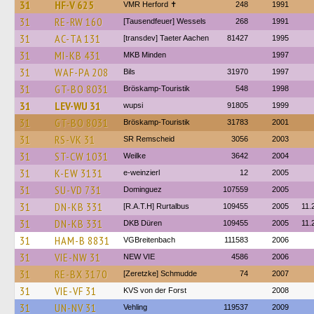
31
HF-V 625
VMR Herford ✝
248
1991
31
RE-RW 160
[Tausendfeuer] Wessels
268
1991
31
AC-TA 131
[transdev] Taeter Aachen
81427
1995
31
MI-KB 431
MKB Minden
1997
31
WAF-PA 208
Bils
31970
1997
31
GT-BO 8031
Bröskamp-Touristik
548
1998
31
LEV-WU 31
wupsi
91805
1999
31
GT-BO 8031
Bröskamp-Touristik
31783
2001
31
RS-VK 31
SR Remscheid
3056
2003
31
ST-CW 1031
Weilke
3642
2004
31
K-EW 3131
e-weinzierl
12
2005
31
SU-VD 731
Dominguez
107559
2005
31
DN-KB 331
[R.A.T.H] Rurtalbus
109455
2005
11.
31
DN-KB 331
DKB Düren
109455
2005
11.
31
HAM-B 8831
VGBreitenbach
111583
2006
31
VIE-NW 31
NEW VIE
4586
2006
31
RE-BX 3170
[Zeretzke] Schmudde
74
2007
31
VIE-VF 31
KVS von der Forst
2008
31
UN-NV 31
Vehling
119537
2009