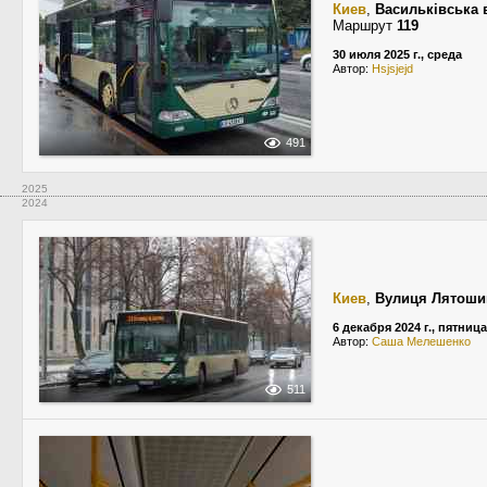
Киев
,
Васильківська 
Маршрут
119
30 июля 2025 г., среда
Автор:
Hsjsjejd
491
2025
2024
Киев
,
Вулиця Лятоши
6 декабря 2024 г., пятница
Автор:
Саша Мелешенко
511