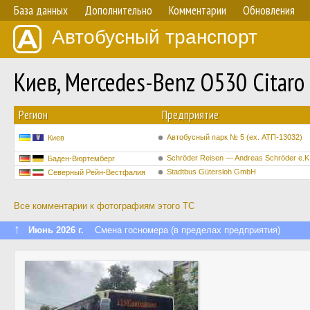
База данных
Дополнительно
Комментарии
Обновления
Автобусный транспорт
Киев, Mercedes-Benz O530 Citar
Регион
Предприятие
Автобусный парк № 5 (ех. АТП-13032)
Киев
Schröder Reisen — Andreas Schröder e.K
Баден-Вюртемберг
Stadtbus Gütersloh GmbH
Северный Рейн-Вестфалия
Все комментарии к фотографиям этого ТС
↑
Июнь 2026 г.
Смена госномера (в пределах предприятия)