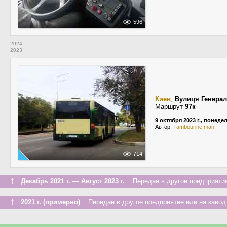
596
2024
2023
Киев
,
Вулиця Генера
Маршрут
97к
9 октября 2023 г., понеде
Автор:
Tambourine man
714
↑
Декабрь 2021 г. — Август 2023 г.
Передан в другое предприятие
↑
2021 г. (примерно)
Передан в другое предприятие или на завод