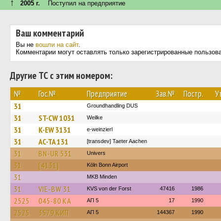
↑
2005 г.
Поступил на предприятие
Ваш комментарий
Вы не
вошли на сайт
.
Комментарии могут оставлять только зарегистрированные пользов
Другие ТС с этим номером:
№
Гос.№
Предприятие
Зав.№
Постр.
У
31
Groundhandling DUS
31
ST-CW 1031
Weilke
31
K-EW 3131
e-weinzierl
31
AC-TA 131
[transdev] Taeter Aachen
31
BN-UR 531
Univers
31
[4131]
Köln Bonn Airport
31
MKB Minden
31
VIE-BW 31
KVS von der Forst
47416
1986
2525
045-80 КА
АП 5
17
1990
2525
3579 КИП
АП 5
144367
1990