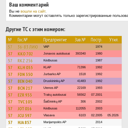
Ваш комментарий
Вы не
вошли на сайт
.
Комментарии могут оставлять только зарегистрированные пользов
Другие ТС с этим номером:
№
Гос.№
Предприятие
Зав.№
Постр.
Утил.
57
36-83 ЛИЮ
VAP
1974
57
KKO 702
Jonavos autobusai
393340
1980
57
RKZ 256
Kėdbusas
1987
57
KLH 035
KLAP
71396
1992
57
FDN 350
Jurbarko AP
1518
1992
57
BEN 040
Druskininkų AP
41483
1992
57
BCN 217
Utenos AP
22169
1993
57
EZR 933
Trakų autobusai
56562
07.2001
57
TVC 105
Šalčininkų AP
306
2002
57
JOT 016
Kėdbusas
112055
2003
57
JCU 597
Vlasava
6103
02.2005
05.2026
57
HJA 857
Marijampolės AP
2014