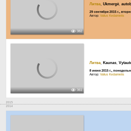
Литва
,
Ukmergė
,
autob
29 сентября 2015 г., втор
Автор:
Valius Kedainietis
382
Литва
,
Kaunas
,
Vytaut
8 июня 2015 г., понедель
Автор:
Valius Kedainietis
361
2015
2014