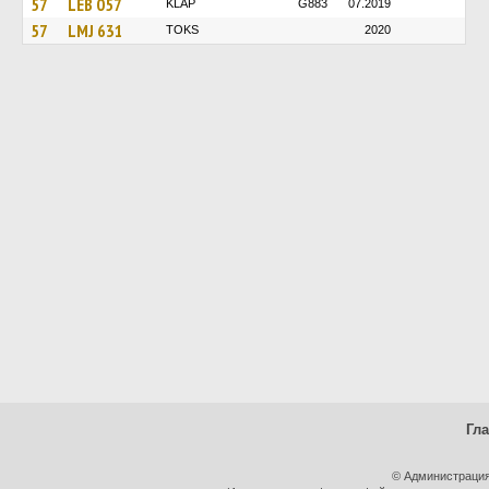
57
LEB 057
KLAP
G883
07.2019
57
LMJ 631
TOKS
2020
Гл
© Администрация