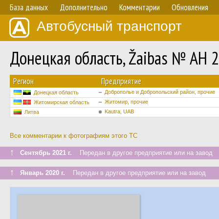
База данных
Дополнительно
Комментарии
Обновления
Автобусный транспорт
Донецкая область, Žaibas № AH 2
Регион
Предприятие
Доброполье и Добропольский район, прочие
Донецкая область
Житомир, прочие
Житомирская область
Kautra, UAB
Литва
Все комментарии к фотографиям этого ТС
↑
Сентябрь 2021 г.
Передан в другое предприятие или на завод
↑
Январь 2020 г.
Передан в другое предприятие или на завод