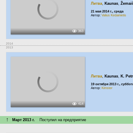
Литва
,
Kaunas
,
Žemaič
21 мая 2014 г., среда
Автор:
Valius Kedainietis
363
2014
2013
Литва
,
Kaunas
,
K. Pet
19 октября 2013 г., суббот
Автор:
Kimster
414
↑
Март 2013 г.
Поступил на предприятие