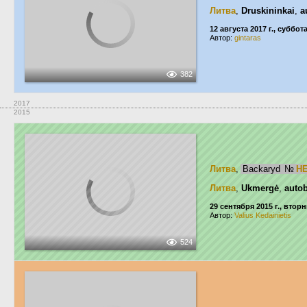
Литва
,
Druskininkai
,
a
12 августа 2017 г., суббот
Автор:
gintaras
382
2017
2015
Литва
,
Backaryd
№
HE
Литва
,
Ukmergė
,
autob
29 сентября 2015 г., втор
Автор:
Valius Kedainietis
524