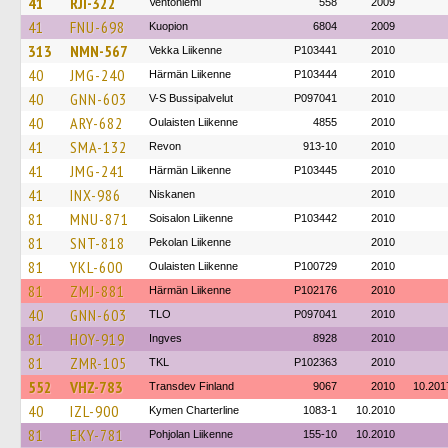
41
RJI-322
Ventoniemi
558
2009
41
FNU-698
Kuopion
6804
2009
313
NMN-567
Vekka Liikenne
P103441
2010
40
JMG-240
Härmän Liikenne
P103444
2010
40
GNN-603
V-S Bussipalvelut
P097041
2010
40
ARY-682
Oulaisten Liikenne
4855
2010
41
SMA-132
Revon
913-10
2010
41
JMG-241
Härmän Liikenne
P103445
2010
41
INX-986
Niskanen
2010
81
MNU-871
Soisalon Liikenne
P103442
2010
81
SNT-818
Pekolan Liikenne
2010
81
YKL-600
Oulaisten Liikenne
P100729
2010
81
ZMJ-881
Härmän Liikenne
P102176
2010
40
GNN-603
TLO
P097041
2010
81
HOY-919
Ingves
8928
2010
81
ZMR-105
TKL
P102363
2010
552
VHZ-783
Transdev Finland
9067
2010
10.201
40
IZL-900
Kymen Charterline
1083-1
10.2010
81
EKY-781
Pohjolan Liikenne
155-10
10.2010