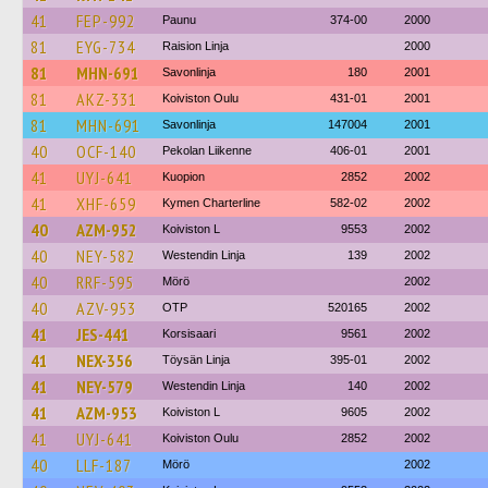
41
FEP-992
Paunu
374-00
2000
81
EYG-734
Raision Linja
2000
81
MHN-691
Savonlinja
180
2001
81
AKZ-331
Koiviston Oulu
431-01
2001
81
MHN-691
Savonlinja
147004
2001
40
OCF-140
Pekolan Liikenne
406-01
2001
41
UYJ-641
Kuopion
2852
2002
41
XHF-659
Kymen Charterline
582-02
2002
40
AZM-952
Koiviston L
9553
2002
40
NEY-582
Westendin Linja
139
2002
40
RRF-595
Mörö
2002
40
AZV-953
OTP
520165
2002
41
JES-441
Korsisaari
9561
2002
41
NEX-356
Töysän Linja
395-01
2002
41
NEY-579
Westendin Linja
140
2002
41
AZM-953
Koiviston L
9605
2002
41
UYJ-641
Koiviston Oulu
2852
2002
40
LLF-187
Mörö
2002