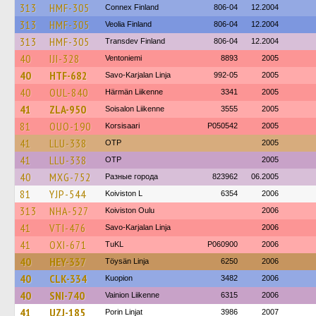
313
HMF-305
Connex Finland
806-04
12.2004
313
HMF-305
Veolia Finland
806-04
12.2004
313
HMF-305
Transdev Finland
806-04
12.2004
40
IJI-328
Ventoniemi
8893
2005
40
HTF-682
Savo-Karjalan Linja
992-05
2005
40
OUL-840
Härmän Liikenne
3341
2005
41
ZLA-950
Soisalon Liikenne
3555
2005
81
OUO-190
Korsisaari
P050542
2005
41
LLU-338
OTP
2005
41
LLU-338
OTP
2005
40
MXG-752
Разные города
823962
06.2005
81
YJP-544
Koiviston L
6354
2006
313
NHA-527
Koiviston Oulu
2006
41
VTI-476
Savo-Karjalan Linja
2006
41
OXI-671
TuKL
P060900
2006
40
HEY-337
Töysän Linja
6250
2006
40
CLK-334
Kuopion
3482
2006
40
SNI-740
Vainion Liikenne
6315
2006
41
UZJ-185
Porin Linjat
3986
2007