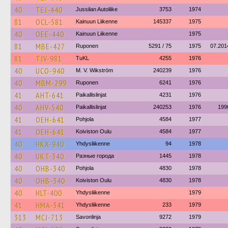
40
TEJ-440
Jussilan Autoliike
3753
1974
81
OCL-581
Kainuun Liikenne
145337
1975
40
OEE-440
Kainuun Liikenne
1975
81
MBE-427
Ruponen
5291 / 75
1975
07.201
81
TJV-981
TuKL
4255
1976
40
UCO-940
M. V. Wikström
240239
1976
40
MBM-299
Ruponen
6241
1976
41
AHT-641
Paikallislinjat
4231
1976
40
AHV-540
Paikallislinjat
240253
1976
199
41
OEH-641
Pohjola
4584
1977
41
OEH-641
Koiviston Oulu
4584
1977
40
HKX-940
Yhdysliikenne
94
1978
40
UKT-340
Разные города
1445
1978
40
OHB-340
Pohjola
4830
1978
40
OHB-340
Koiviston Oulu
4830
1978
40
HLT-400
Yhdysliikenne
1979
41
HMA-341
Yhdysliikenne
233
1979
313
MCJ-713
Savonlinja
9272
1979