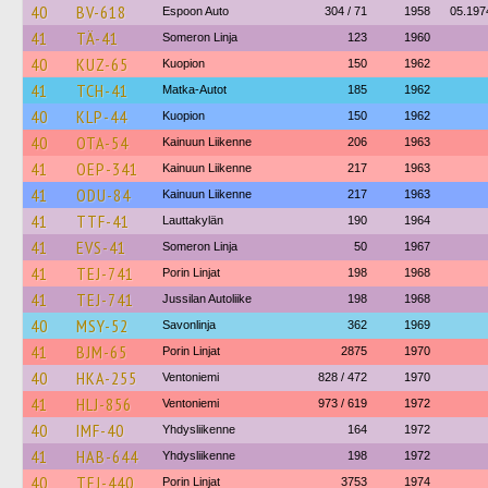
40
BV-618
Espoon Auto
304 / 71
1958
05.197
41
TÄ-41
Someron Linja
123
1960
40
KUZ-65
Kuopion
150
1962
41
TCH-41
Matka-Autot
185
1962
40
KLP-44
Kuopion
150
1962
40
OTA-54
Kainuun Liikenne
206
1963
41
OEP-341
Kainuun Liikenne
217
1963
41
ODU-84
Kainuun Liikenne
217
1963
41
TTF-41
Lauttakylän
190
1964
41
EVS-41
Someron Linja
50
1967
41
TEJ-741
Porin Linjat
198
1968
41
TEJ-741
Jussilan Autoliike
198
1968
40
MSY-52
Savonlinja
362
1969
41
BJM-65
Porin Linjat
2875
1970
40
HKA-255
Ventoniemi
828 / 472
1970
41
HLJ-856
Ventoniemi
973 / 619
1972
40
IMF-40
Yhdysliikenne
164
1972
41
HAB-644
Yhdysliikenne
198
1972
40
TEJ-440
Porin Linjat
3753
1974