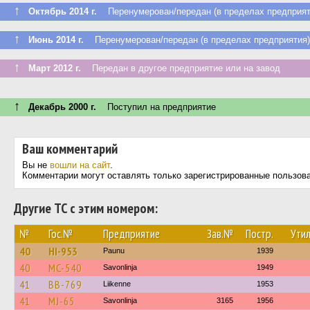
↑
Октябрь 2014 г.
Перенумерован/передан (в пределах предприят
↑
Июнь 2014 г.
Перенумерован/передан (в пределах предприятия)
↑
Март 2012 г.
Передан в другое предприятие или на завод
↑
Декабрь 2000 г.
Поступил на предприятие
Ваш комментарий
Вы не
вошли на сайт
.
Комментарии могут оставлять только зарегистрированные пользов
Другие ТС с этим номером:
№
Гос.№
Предприятие
Зав.№
Постр.
Утил
40
HI-953
Paunu
1939
40
MC-540
Savonlinja
1949
41
BB-769
Liikenne
1953
41
MJ-65
Savonlinja
3165
1956