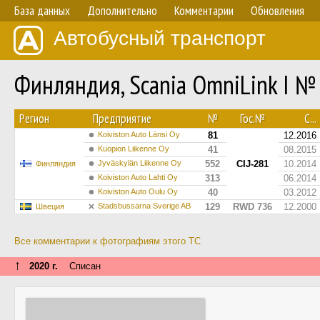
База данных
Дополнительно
Комментарии
Обновления
Автобусный транспорт
Финляндия, Scania OmniLink I №
Регион
Предприятие
№
Гос.№
С...
Koiviston Auto Länsi Oy
81
12.2016
Kuopion Liikenne Oy
41
08.2015
Jyväskylän Liikenne Oy
552
CIJ-281
10.2014
Финляндия
Koiviston Auto Lahti Oy
313
06.2014
Koiviston Auto Oulu Oy
40
03.2012
Stadsbussarna Sverige AB
129
RWD 736
12.2000
Швеция
Все комментарии к фотографиям этого ТС
↑
2020 г.
Списан