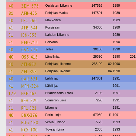
40
ZEM-373
Oulaisten Liikenne
147516
1989
81
AFB-453
Pohjolan Matka
147591
1989
40
LFC-560
Makkonen
1989
41
AFB-641
Korsisaari
34308
1989
81
IEN-853
Lahden Liikenne
1989
81
BFB-214
Porvoon
1990
40
CAA-777
Tyllilä
30186
1990
40
OSS-415
Länsilinjat
29390
1990
201
40
AFI-822
Pohjolan Liikenne
236-90
02.1990
41
AFL-898
Pohjolan Liikenne
04.1990
40
GAR-521
Lähilinjat
147881
1991
41
MFN-324
Lähilinjat
1991
129
FKP 467
Erlandssons Trafik
2105
1991
41
RFH-529
Someron Linja
7290
1991
81
RFL-821
Liikenne
1991
40
BNX-376
Porin Linjat
67030
11.1991
41
EUG-180
Veolia Finland
7723
1993
41
NCX-100
Töysän Linja
2353
1993