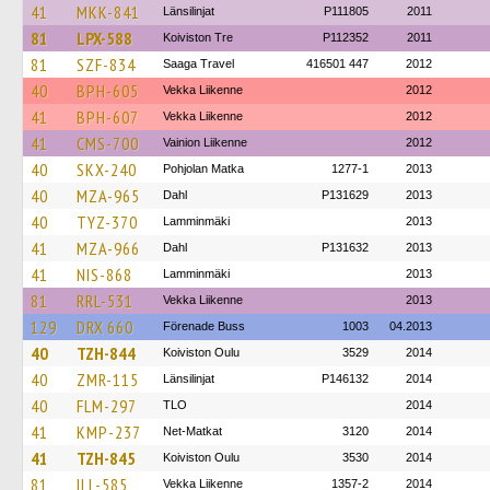
41
MKK-841
Länsilinjat
P111805
2011
81
LPX-588
Koiviston Tre
P112352
2011
81
SZF-834
Saaga Travel
416501 447
2012
40
BPH-605
Vekka Liikenne
2012
41
BPH-607
Vekka Liikenne
2012
41
CMS-700
Vainion Liikenne
2012
40
SKX-240
Pohjolan Matka
1277-1
2013
40
MZA-965
Dahl
P131629
2013
40
TYZ-370
Lamminmäki
2013
41
MZA-966
Dahl
P131632
2013
41
NIS-868
Lamminmäki
2013
81
RRL-531
Vekka Liikenne
2013
129
DRX 660
Förenade Buss
1003
04.2013
40
TZH-844
Koiviston Oulu
3529
2014
40
ZMR-115
Länsilinjat
P146132
2014
40
FLM-297
TLO
2014
41
KMP-237
Net-Matkat
3120
2014
41
TZH-845
Koiviston Oulu
3530
2014
81
ILL-585
Vekka Liikenne
1357-2
2014