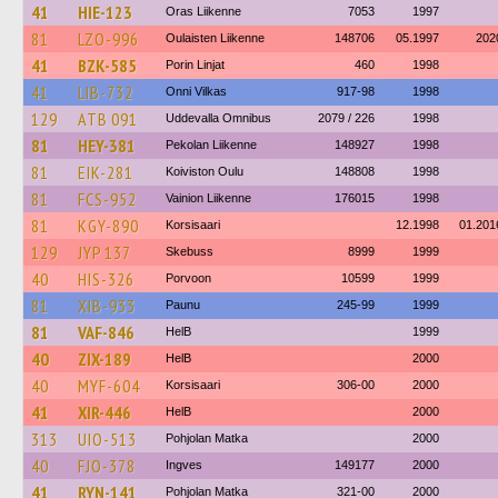
41
HIE-123
Oras Liikenne
7053
1997
81
LZO-996
Oulaisten Liikenne
148706
05.1997
202
41
BZK-585
Porin Linjat
460
1998
41
LIB-732
Onni Vilkas
917-98
1998
129
ATB 091
Uddevalla Omnibus
2079 / 226
1998
81
HEY-381
Pekolan Liikenne
148927
1998
81
EIK-281
Koiviston Oulu
148808
1998
81
FCS-952
Vainion Liikenne
176015
1998
81
KGY-890
Korsisaari
12.1998
01.201
129
JYP 137
Skebuss
8999
1999
40
HIS-326
Porvoon
10599
1999
81
XIB-933
Paunu
245-99
1999
81
VAF-846
HelB
1999
40
ZIX-189
HelB
2000
40
MYF-604
Korsisaari
306-00
2000
41
XIR-446
HelB
2000
313
UIO-513
Pohjolan Matka
2000
40
FJO-378
Ingves
149177
2000
41
RYN-141
Pohjolan Matka
321-00
2000