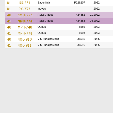
81
LRR-851
Savonlinja
P226207
2022
81
IPX-232
Ingves
2022
40
NMO-773
Reissu Ruoti
424352
01.2022
41
NMO-774
Reissu Ruoti
424353
04.2022
40
MPH-740
Oubus
6589
2023
41
MPH-741
Oubus
6698
2023
40
NOC-910
V-S Bussipalvelut
36515
2025
41
NOC-911
V-S Bussipalvelut
36516
2025