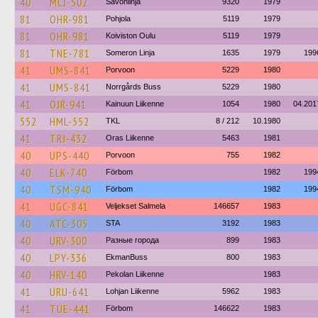
40
MCJ-502
Savonlinja
9320
1979
81
OHR-981
Pohjola
5119
1979
81
OHR-981
Koiviston Oulu
5119
1979
81
TNE-781
Someron Linja
1635
1979
199
41
UMS-841
Porvoon
5229
1980
41
UMS-841
Norrgårds Buss
5229
1980
41
OJR-941
Kainuun Liikenne
1054
1980
04.201
552
HML-552
TKL
8 / 212
10.1980
41
TRJ-432
Oras Liikenne
5463
1981
40
UPS-440
Porvoon
755
1982
40
ELK-740
Förbom
1982
199
40
TSM-940
Förbom
1982
199
41
UGC-841
Veljekset Salmela
146657
1983
40
ATC-305
STA
3192
1983
40
URV-300
Разные города
899
1983
40
LPY-336
EkmanBuss
800
1983
40
HRV-140
Pekolan Liikenne
1983
41
URU-641
Lohjan Liikenne
5962
1983
41
TUE-441
Förbom
146622
1983