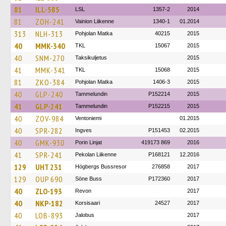
81
ILL-585
LSL
1357-2
2014
81
ZOH-241
Vainion Liikenne
1340-1
01.2014
313
NLH-313
Pohjolan Matka
40215
2015
40
MMK-340
TKL
15067
2015
40
SNM-270
Taksikuljetus
2015
41
MMK-341
TKL
15068
2015
81
ZKO-384
Pohjolan Matka
1406-3
2015
40
GLP-240
Tammelundin
P152214
2015
41
GLP-241
Tammelundin
P152215
2015
40
ZOV-984
Ventoniemi
01.2015
40
SPR-282
Ingves
P151453
02.2015
40
GMK-930
Porin Linjat
419173 869
2016
41
SPR-241
Pekolan Liikenne
P168121
12.2016
129
UHT 231
Högbergs Bussresor
276858
2017
129
OUP 690
Söne Buss
P172360
2017
40
ZLO-193
Revon
2017
40
NKP-182
Korsisaari
24527
2017
40
LOB-893
Jalobus
2017