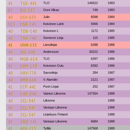
41
TUE-441
TLO
146622
1983
81
RJS-137
Onni Vilkas
748
1983
40
USV-830
Julin
6098
1984
313
HSB-745
Koiviston Lahti
5966
1984
40
TOB-140
Koiviston L
1172
1985
40
TVX-740
Someron Linja
115
1985
41
UVM-155
Länsilinjat
6388
1986
40
XIG-600
Andersson
30222
1986
40
MGB-614
TLO
6397
1986
41
UVM-159
Koiviston Oulu
6392
1986
40
UXV-778
Savonlinja
284
1987
40
RMR-668
V. Alamäki
2121
1987
41
ECP-441
Porin Linjat
252
1987
40
EHB-840
Vainion Liikenne
147354
1988
40
ZCL-347
Liikenne
1988
40
ZCL-347
Vantaan Liikenne
1988
40
ZCL-347
Linjebuss Finland
1988
41
ZAO-141
Vantaan Liikenne
6684
1988
41
AFB-213
Tyllilä
147568
1989