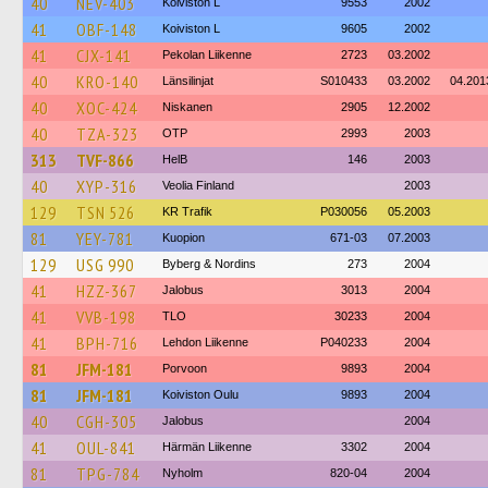
40
NEV-403
Koiviston L
9553
2002
41
OBF-148
Koiviston L
9605
2002
41
CJX-141
Pekolan Liikenne
2723
03.2002
40
KRO-140
Länsilinjat
S010433
03.2002
04.201
40
XOC-424
Niskanen
2905
12.2002
40
TZA-323
OTP
2993
2003
313
TVF-866
HelB
146
2003
40
XYP-316
Veolia Finland
2003
129
TSN 526
KR Trafik
P030056
05.2003
81
YEY-781
Kuopion
671-03
07.2003
129
USG 990
Byberg & Nordins
273
2004
41
HZZ-367
Jalobus
3013
2004
41
VVB-198
TLO
30233
2004
41
BPH-716
Lehdon Liikenne
P040233
2004
81
JFM-181
Porvoon
9893
2004
81
JFM-181
Koiviston Oulu
9893
2004
40
CGH-305
Jalobus
2004
41
OUL-841
Härmän Liikenne
3302
2004
81
TPG-784
Nyholm
820-04
2004