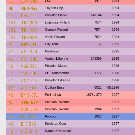
81
JBM-948
LSL
1474
1994
40
OGB-438
Töysän Linja
1994
41
NAV-741
Pohjolan Matka
148144
1994
552
TIN-989
Linjebuss Finland
7574
1994
552
TIN-989
Connex Finland
7574
1994
552
TIN-989
Veolia Finland
7574
1994
41
HXY-741
City Tour
77
1995
41
AGL-324
Makkonen
1995
41
GBR-241
Vainion Liikenne
148396
1995
40
VGL-392
Pohjolan Matka
1996
41
YVP-441
PP Tilausmatkat
1772
1996
81
AGV-417
Pohjolan Liikenne
1996
129
AES 661
Ödåkra Buss
8021
05.1996
40
EMG-531
Porin Linjat
1978 / 370
1997
41
TMF-639
Pekolan Liikenne
1997
81
VVB-233
Pekolan Liikenne
1904
1997
40
LIB-440
Porvoon
1926
1997
40
EIK-340
Koiviston Oulu
1997
40
CCE-649
Rauno Koivukoski
1997