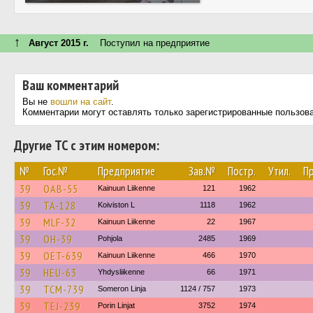
↑
Август 2015 г.
Поступил на предприятие
Ваш комментарий
Вы не
вошли на сайт
.
Комментарии могут оставлять только зарегистрированные пользов
Другие ТС с этим номером:
№
Гос.№
Предприятие
Зав.№
Постр.
Утил.
П
39
OAB-55
Kainuun Liikenne
121
1962
39
TA-128
Koiviston L
1118
1962
39
MLF-32
Kainuun Liikenne
22
1967
39
OH-39
Pohjola
2485
1969
39
OET-639
Kainuun Liikenne
466
1970
39
HEU-63
Yhdysliikenne
66
1971
39
TCM-739
Someron Linja
1124 / 757
1973
39
TEJ-239
Porin Linjat
3752
1974