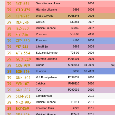
39
RXF-631
Savo-Karjalan Linja
2006
39
OTO-479
Härmän Liikenne
3696
2006
39
CLN-213
Wasa Citybus
P065246
2006
39
INX-246
OlliBus
132381
2007
39
IEZ-220
Vainion Liikenne
63865
2007
39
FIY-236
Porvoon
551-08
2008
39
XEY-530
Porvoon
4160
2008
39
YIZ-544
Länsilinjat
6663
2008
39
ATY-554
Soisalon Liikenne
703-09
2009
39
GOO-219
Härmän Liikenne
P098101
2009
39
CRG-989
Oubus
S090044
04.2009
to
39
EOH-953
Kuopion
6830
10.2009
39
GNN-602
V-S Bussipalvelut
P097039
2010
39
YVR-107
Jalobus
P098110
2010
39
GNN-602
TLO
P097039
2010
39
SKM-961
Lamminmäki
2011
39
MRO-993
Vainion Liikenne
1119-1
2011
39
EKY-839
Koiviston Oulu
4223
2011
39
GPA-316
Vainion Liikenne
1174-2
2011