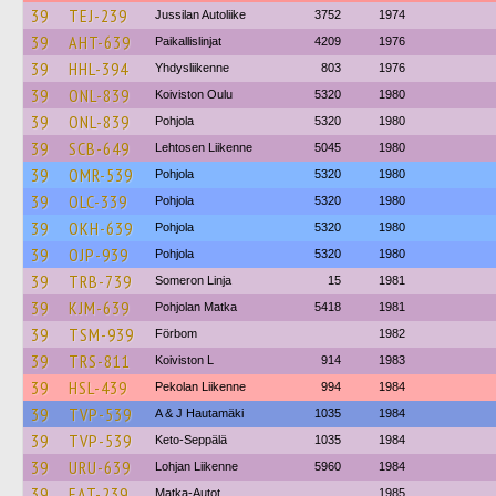
39
TEJ-239
Jussilan Autoliike
3752
1974
39
AHT-639
Paikallislinjat
4209
1976
39
HHL-394
Yhdysliikenne
803
1976
39
ONL-839
Koiviston Oulu
5320
1980
39
ONL-839
Pohjola
5320
1980
39
SCB-649
Lehtosen Liikenne
5045
1980
39
OMR-539
Pohjola
5320
1980
39
OLC-339
Pohjola
5320
1980
39
OKH-639
Pohjola
5320
1980
39
OJP-939
Pohjola
5320
1980
39
TRB-739
Someron Linja
15
1981
39
KJM-639
Pohjolan Matka
5418
1981
39
TSM-939
Förbom
1982
39
TRS-811
Koiviston L
914
1983
39
HSL-439
Pekolan Liikenne
994
1984
39
TVP-539
A & J Hautamäki
1035
1984
39
TVP-539
Keto-Seppälä
1035
1984
39
URU-639
Lohjan Liikenne
5960
1984
39
EAT-239
Matka-Autot
1985