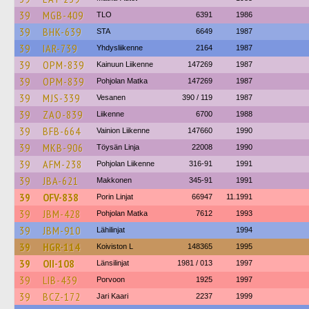
39
MGB-409
TLO
6391
1986
39
BHK-639
STA
6649
1987
39
IAR-739
Yhdysliikenne
2164
1987
39
OPM-839
Kainuun Liikenne
147269
1987
39
OPM-839
Pohjolan Matka
147269
1987
39
MJS-339
Vesanen
390 / 119
1987
39
ZAO-839
Liikenne
6700
1988
39
BFB-664
Vainion Liikenne
147660
1990
39
MKB-906
Töysän Linja
22008
1990
39
AFM-238
Pohjolan Liikenne
316-91
1991
39
JBA-621
Makkonen
345-91
1991
39
OFV-838
Porin Linjat
66947
11.1991
39
JBM-428
Pohjolan Matka
7612
1993
39
JBM-910
Lähilinjat
1994
39
HGR-114
Koiviston L
148365
1995
39
OII-108
Länsilinjat
1981 / 013
1997
39
LIB-439
Porvoon
1925
1997
39
BCZ-172
Jari Kaari
2237
1999