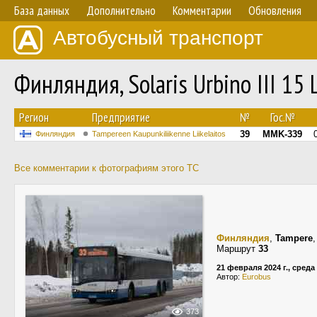
База данных
Дополнительно
Комментарии
Обновления
Автобусный транспорт
Финляндия, Solaris Urbino III 15
Регион
Предприятие
№
Гос.№
39
MMK-339
Финляндия
Tampereen Kaupunkiliikenne Liikelaitos
Все комментарии к фотографиям этого ТС
Финляндия
,
Tampere
Маршрут
33
21 февраля 2024 г., среда
Автор:
Eurobus
373