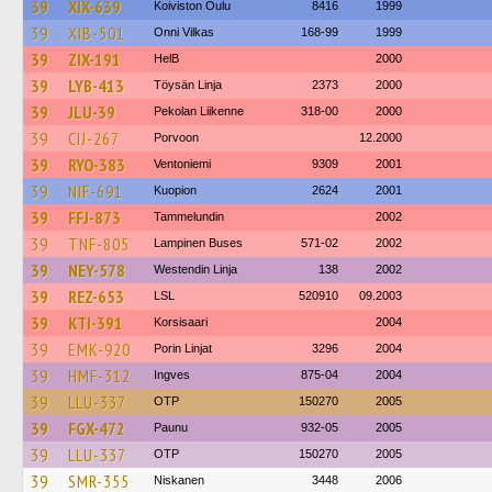
39
XIX-639
Koiviston Oulu
8416
1999
39
XIB-501
Onni Vilkas
168-99
1999
39
ZIX-191
HelB
2000
39
LYB-413
Töysän Linja
2373
2000
39
JLU-39
Pekolan Liikenne
318-00
2000
39
CIJ-267
Porvoon
12.2000
39
RYO-383
Ventoniemi
9309
2001
39
NIF-691
Kuopion
2624
2001
39
FFJ-873
Tammelundin
2002
39
TNF-805
Lampinen Buses
571-02
2002
39
NEY-578
Westendin Linja
138
2002
39
REZ-653
LSL
520910
09.2003
39
KTI-391
Korsisaari
2004
39
EMK-920
Porin Linjat
3296
2004
39
HMF-312
Ingves
875-04
2004
39
LLU-337
OTP
150270
2005
39
FGX-472
Paunu
932-05
2005
39
LLU-337
OTP
150270
2005
39
SMR-355
Niskanen
3448
2006