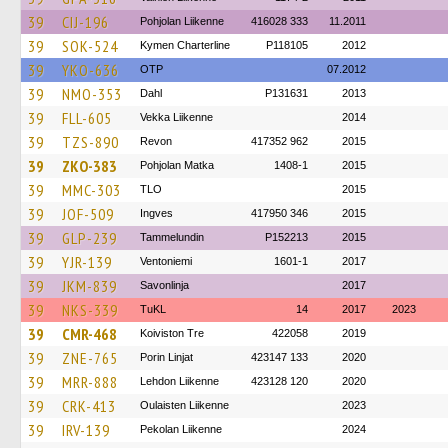
39
CIJ-196
Pohjolan Liikenne
416028 333
11.2011
39
SOK-524
Kymen Charterline
P118105
2012
39
YKO-636
OTP
07.2012
39
NMO-353
Dahl
P131631
2013
39
FLL-605
Vekka Liikenne
2014
39
TZS-890
Revon
417352 962
2015
39
ZKO-383
Pohjolan Matka
1408-1
2015
39
MMC-303
TLO
2015
39
JOF-509
Ingves
417950 346
2015
39
GLP-239
Tammelundin
P152213
2015
39
YJR-139
Ventoniemi
1601-1
2017
39
JKM-839
Savonlinja
2017
39
NKS-339
TuKL
14
2017
2023
39
CMR-468
Koiviston Tre
422058
2019
39
ZNE-765
Porin Linjat
423147 133
2020
39
MRR-888
Lehdon Liikenne
423128 120
2020
39
CRK-413
Oulaisten Liikenne
2023
39
IRV-139
Pekolan Liikenne
2024