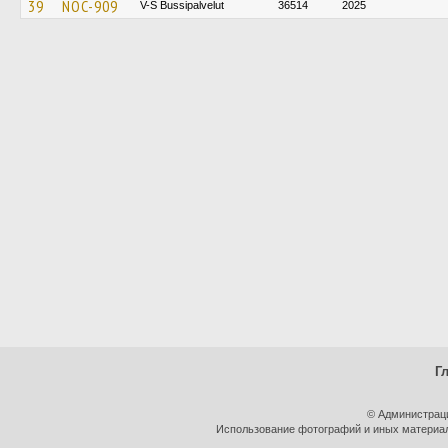
39
NOC-909
V-S Bussipalvelut
36514
2025
Г
© Администрац
Использование фотографий и иных материало