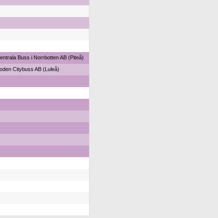
entrala Buss i Norrbotten AB (Piteå)
oden Citybuss AB (Luleå)