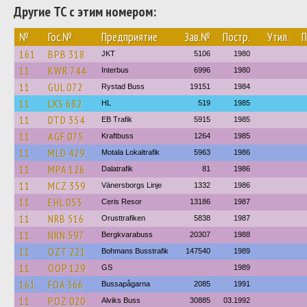
Другие ТС с этим номером:
№
Гос.№
Предприятие
Зав.№
Постр.
Утил.
П
161
BPB 318
JKT
5106
1980
11
KWR 744
Interbus
6996
1980
11
GUL 072
Rystad Buss
19151
1984
11
LXS 682
HL
519
1985
11
DTD 354
EB Trafik
5915
1985
11
AGF 075
Kraftbuss
1264
1985
11
MLD 429
Motala Lokaltrafik
5963
1986
11
MPA 126
Dalatrafik
81
1986
11
MCZ 359
Vänersborgs Linje
1332
1986
11
EHL 053
Ceris Resor
13186
1987
11
NRB 516
Orusttrafiken
5838
1987
11
NRN 597
Bergkvarabuss
20307
1988
11
OZT 221
Bohmans Busstrafik
147540
1989
11
OOP 129
GS
1989
161
FOA 366
Bussapågarna
2085
1991
11
POZ 020
Alviks Buss
30885
03.1992