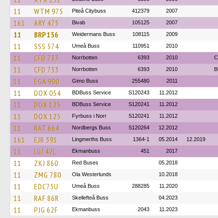
11
WTM 975
Piteå Citybuss
412379
2007
161
ARY 475
Bivab
105125
2007
11
BRP 136
Weidermans Buss
108115
2009
11
SSS 574
Umeå Buss
110951
2010
11
CFD 733
Norrbotten
6393
2010
C
11
CFD 733
Norrbotten
6393
2010
B
11
EGA 900
Gimo Buss
255480
2011
11
DOX 054
BDBuss Service
S120243
11.2012
11
DOX 125
BDBuss Service
S120241
11.2012
11
DOX 125
Fyrbuss i Norr
S120241
11.2012
11
RAT 664
Nordbergs Buss
S120264
12.2012
161
EJR 391
Lingmerths Buss
1364-1
05.2014
12.2019
11
LGJ 42L
Ekmanbuss
451
2017
11
ZKJ 860
Red Buses
05.2018
11
ZMG 780
Ola Westerlunds
10.2018
11
EDC75U
Umeå Buss
288285
11.2020
11
RAF 86R
Skellefteå Buss
04.2023
11
PJG 62F
Ekmanbuss
2043
11.2023