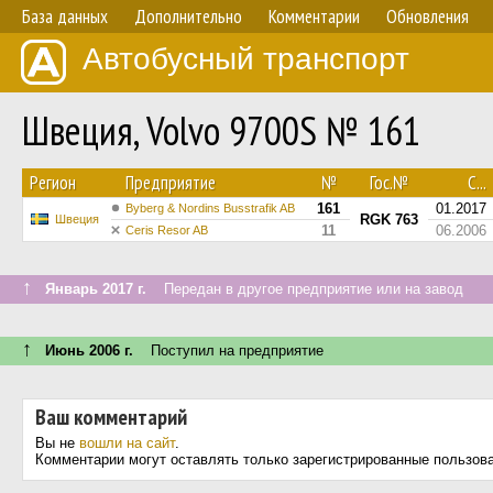
База данных
Дополнительно
Комментарии
Обновления
Автобусный транспорт
Швеция, Volvo 9700S № 161
Регион
Предприятие
№
Гос.№
С...
161
01.2017
Byberg & Nordins Busstrafik AB
RGK 763
Швеция
11
06.2006
Ceris Resor AB
↑
Январь 2017 г.
Передан в другое предприятие или на завод
↑
Июнь 2006 г.
Поступил на предприятие
Ваш комментарий
Вы не
вошли на сайт
.
Комментарии могут оставлять только зарегистрированные пользов