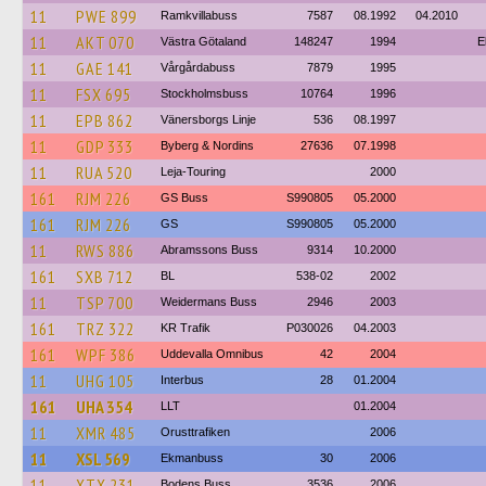
11
PWE 899
Ramkvillabuss
7587
08.1992
04.2010
11
AKT 070
Västra Götaland
148247
1994
E
11
GAE 141
Vårgårdabuss
7879
1995
11
FSX 695
Stockholmsbuss
10764
1996
11
EPB 862
Vänersborgs Linje
536
08.1997
11
GDP 333
Byberg & Nordins
27636
07.1998
11
RUA 520
Leja-Touring
2000
161
RJM 226
GS Buss
S990805
05.2000
161
RJM 226
GS
S990805
05.2000
11
RWS 886
Abramssons Buss
9314
10.2000
161
SXB 712
BL
538-02
2002
11
TSP 700
Weidermans Buss
2946
2003
161
TRZ 322
KR Trafik
P030026
04.2003
161
WPF 386
Uddevalla Omnibus
42
2004
11
UHG 105
Interbus
28
01.2004
161
UHA 354
LLT
01.2004
11
XMR 485
Orusttrafiken
2006
11
XSL 569
Ekmanbuss
30
2006
11
XTX 231
Bodens Buss
3536
2006