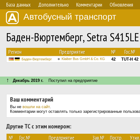
База данных
Дополнительно
Комментарии
Обновления
Автобусный транспорт
Баден-Вюртемберг, Setra S415LE
Регион
Предприятие
№
Гос.№
Klaiber Bus GmbH & Co. KG
42
TUT-H 42
Баден-Вюртемберг
↑
Декабрь 2019 г.
Поступил на предприятие
Ваш комментарий
Вы не
вошли на сайт
.
Комментарии могут оставлять только зарегистрированные пользов
Другие ТС с этим номером:
№
Гос.№
Предприятие
Зав.№
Постр.
Утил.