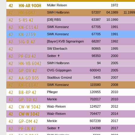
42
HN-AR 900H
Müller Reisen
1972
42
HN-6042
SWH Heilbronn
57207
04.1989
11.1999
42
S-RS 42
[DB] RBS
63387
10.1990
42
KN-C 1142
SWK Konstanz
67705
1991
42
KN-2739
SWK Konstanz
67705
1991
42
SIG-D 42
[Bayer] KVB Sigmaringen
68287
1992
42
SW Eberbach
80865
1995
42
PF-EU 42
Seitter ✝
98350
2000
42
HN-VB 6042
SWH Heilbronn
94
2005
42
GP-OV 42
OVG Göppingen
600043
2005
42
AA-GD 805
Stadtbus Gmünd
5405
2007
42
KN-C 1142
SWK Konstanz
115580
2008
42
BB-RP 42
Pflieger
120955
2010
42
GP-TO 42
Merkle
702017
2010
42
CW-W 3042
Walz-Reisen
124527
2012
42
CW-W 3042
Walz-Reisen
704477
2014
42
GP-OM 42
Merkle
607239
2017
42
PF-LN 42
Seitter ✝
134398
2017