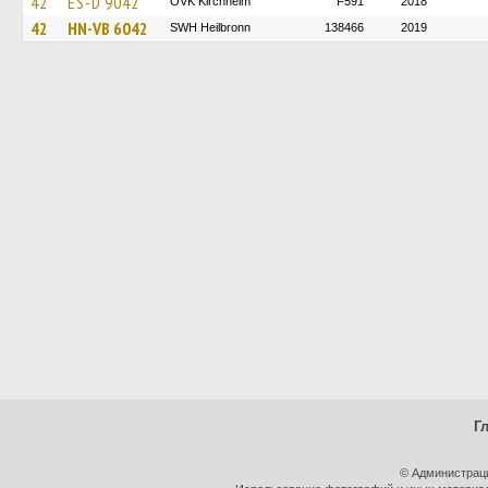
42
ES-D 9042
OVK Kirchheim
F591
2018
42
HN-VB 6042
SWH Heilbronn
138466
2019
Г
© Администрац