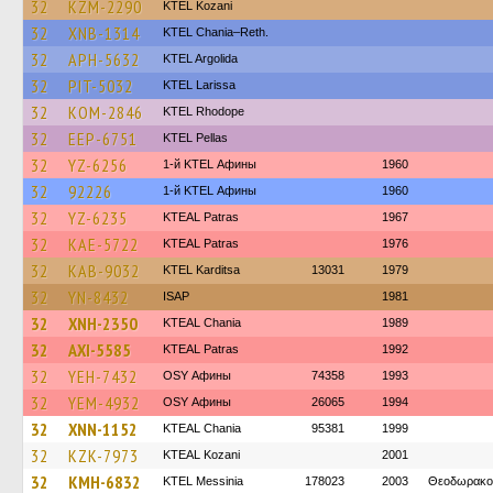
32
KZM-2290
ΚΤΕL Kozani
32
XNB-1314
KTEL Chania–Reth.
32
APH-5632
KTEL Argolida
32
PIT-5032
KTEL Larissa
32
KOM-2846
KTEL Rhodope
32
EEP-6751
KTEL Pellas
32
YZ-6256
1-й KTEL Афины
1960
32
92226
1-й KTEL Афины
1960
32
YZ-6235
KTEAL Patras
1967
32
KAE-5722
KTEAL Patras
1976
32
KAB-9032
ΚΤΕL Karditsa
13031
1979
32
YN-8432
ISAP
1981
32
XNH-2350
KTEAL Chania
1989
32
AXI-5585
KTEAL Patras
1992
32
YEH-7432
OSY Афины
74358
1993
32
YEM-4932
OSY Афины
26065
1994
32
XNN-1152
KTEAL Chania
95381
1999
32
KZK-7973
KTEAL Kozani
2001
32
KMH-6832
KTEL Messinia
178023
2003
Θεοδωρακο