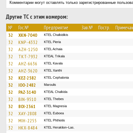
Комментарии могут оставлять только зарегистрированные пользов
Другие ТС с этим номером:
№
Гос.№
Предприятие
Зав.№
Постр.
Примеча
32
XKN-7040
ΚΤΕL Chalkidikis
32
KNP-4332
KTEL Pieria
32
AZH-1250
KTEL Achaia
32
TKT-7932
KTEAL Trikala
32
AHZ-6636
KTEL Kavala
32
AHZ-3620
KTEL Xanthi
32
KEZ-2582
KTEL Cephalonia
32
IOO-2482
Maroulis
32
PAZ-3140
KTEAL Chalkida
32
BIN-9510
KTEL Thebes
32
BOI-2361
ΚΤΕL Magnesia
32
XAY-2808
ΚΤΕL Euboea
32
MIH-2255
ΚΤΕL Phthiotis
32
HKX-8484
KTEL Heraklion–Las.