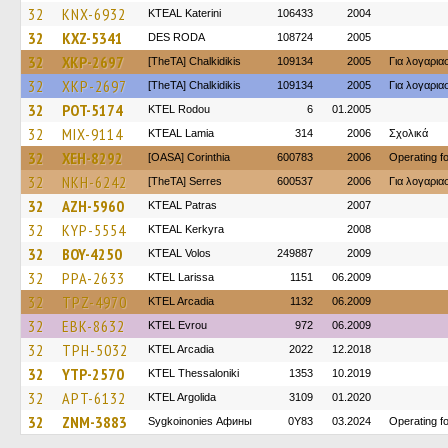
32
KNX-6932
KTEAL Katerini
106433
2004
32
KXZ-5341
DES RODA
108724
2005
32
XKP-2697
[TheTA] Chalkidikis
109134
2005
Για λογαρι
32
XKP-2697
[TheTA] Chalkidikis
109134
2005
Για λογαρι
32
POT-5174
ΚΤΕL Rodou
6
01.2005
32
MIX-9114
KTEAL Lamia
314
2006
Σχολικά
32
XEH-8292
[OASA] Corinthia
600783
2006
Operating 
32
NKH-6242
[TheTA] Serres
600537
2006
Για λογαρι
32
AZH-5960
KTEAL Patras
2007
32
KYP-5554
KTEAL Kerkyra
2008
32
BOY-4250
KTEAL Volos
249887
2009
32
PPA-2633
KTEL Larissa
1151
06.2009
32
TPZ-4970
KTEL Arcadia
1132
06.2009
32
EBK-8632
KTEL Evrou
972
06.2009
32
TPH-5032
KTEL Arcadia
2022
12.2018
32
YTP-2570
KTEL Thessaloniki
1353
10.2019
32
APT-6132
KTEL Argolida
3109
01.2020
32
ZNM-3883
Sygkoinonies Афины
0Y83
03.2024
Operating 