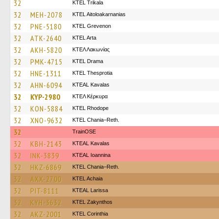
32
ΚΤΕL Τrikala
32
MEH-2078
KTEL Aitoloakarnanias
32
PNE-5180
ΚΤΕL Grevenon
32
ATK-2640
KTEL Arta
32
AKH-5820
ΚΤΕΛ Λακωνίας
32
PMK-4715
KTEL Drama
32
HNE-1311
KTEL Thesprotia
32
AHN-6094
KTEAL Kavalas
32
KYP-2980
ΚΤΕΛ Κέρκυρα
32
KON-5884
KTEL Rhodope
32
XNO-9632
KTEL Chania–Reth.
32
TrainΟSE
32
KBH-2143
KTEAL Kavalas
32
INK-3839
KTEAL Ioannina
32
HKZ-6869
KTEL Chania–Reth.
32
AXX-2700
KTEL Achaia
32
PIT-8111
KTEAL Larissa
32
KYH-3632
KTEL Zakynthos
32
AKZ-2001
KTEL Corinthia