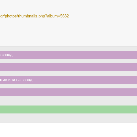
ia.gr/photos/thumbnails.php?album=5632
 завод
тие или на завод