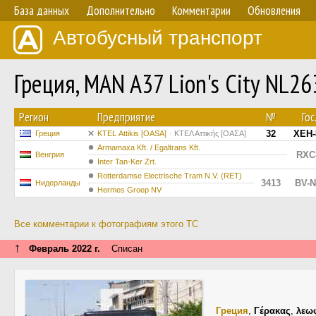
База данных
Дополнительно
Комментарии
Обновления
Автобусный транспорт
Греция, MAN A37 Lion's City NL2
Регион
Предприятие
№
Го
32
XEH-
Греция
KΤΕL Αttikis [OASA]
ΚΤΕΛ Αττικής [ΟΑΣΑ]
Armamaxa Kft. / Egaltrans Kft.
RXC
Венгрия
Inter Tan-Ker Zrt.
Rotterdamse Electrische Tram N.V. (RET)
3413
BV-N
Нидерланды
Hermes Groep NV
Все комментарии к фотографиям этого ТС
↑
Февраль 2022 г.
Списан
Греция
,
Γέρακας
,
λεω