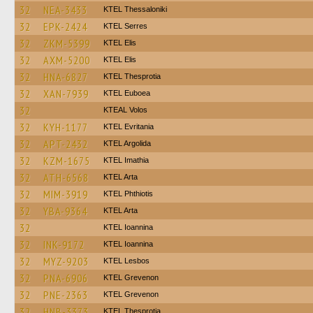
32
NEA-3433
KTEL Thessaloniki
32
EPK-2424
KTEL Serres
32
ZKM-5399
KTEL Elis
32
AXM-5200
KTEL Elis
32
HNA-6827
KTEL Thesprotia
32
XAN-7939
ΚΤΕL Euboea
32
KTEAL Volos
32
KYH-1177
ΚΤΕL Evritania
32
APT-2432
KTEL Argolida
32
KZM-1675
KTEL Imathia
32
ATH-6568
KTEL Arta
32
MIM-3919
ΚΤΕL Phthiotis
32
YBA-9364
KTEL Arta
32
KTEL Ioannina
32
INK-9172
KTEL Ioannina
32
MYZ-9203
KTEL Lesbos
32
PNA-6906
ΚΤΕL Grevenon
32
PNE-2363
ΚΤΕL Grevenon
32
HNB-3373
KTEL Thesprotia