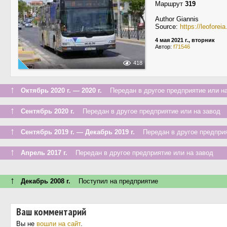
Маршрут
319
Author Giannis
Source:
https://leofore
4 мая 2021 г., вторник
Автор:
f71546
418
↑
Октябрь 2020 г. — 2020 г.
Передан в другое предприятие или на
↑
Сентябрь 2020 г.
Передан в другое предприятие или на завод
↑
Сентябрь 2019 г. — Декабрь 2019 г.
Передан в другое предприя
↑
Апрель 2017 г.
Передан в другое предприятие или на завод
↑
Декабрь 2008 г.
Поступил на предприятие
Ваш комментарий
Вы не
вошли на сайт
.