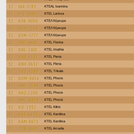
32
INX-5783
KTEAL Ioannina
32
PIZ-5090
KTEL Larissa
32
KYB-9039
ΚΤΕΛ Κέρκυρα
32
KYH-7169
ΚΤΕΛ Κέρκυρα
32
KYM-5777
ΚΤΕΛ Κέρκυρα
32
PAE-4940
KTEL Florina
32
KNE-2401
KTEL Imathia
32
KNB-3532
KTEL Pieria
32
KNH-8632
KTEL Pieria
32
TKZ-4240
ΚΤΕL Τrikala
32
BOM-9454
ΚΤΕL Phocis
32
AME-3134
ΚΤΕL Phocis
32
HAZ-1200
ΚΤΕL Phocis
32
AME-4459
ΚΤΕL Phocis
32
KIE-1932
KTEL Kilkis
32
KAZ-6633
ΚΤΕL Karditsa
32
KAM-8675
ΚΤΕL Karditsa
32
TPB-9693
KTEL Arcadia