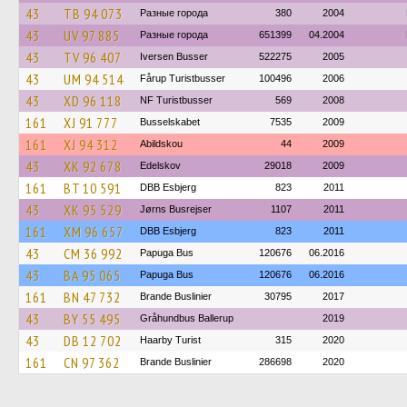
43
TB 94 073
Разные города
380
2004
43
UV 97 885
Разные города
651399
04.2004
43
TV 96 407
Iversen Busser
522275
2005
43
UM 94 514
Fårup Turistbusser
100496
2006
43
XD 96 118
NF Turistbusser
569
2008
161
XJ 91 777
Busselskabet
7535
2009
161
XJ 94 312
Abildskou
44
2009
43
XK 92 678
Edelskov
29018
2009
161
BT 10 591
DBB Esbjerg
823
2011
43
XK 95 529
Jørns Busrejser
1107
2011
161
XM 96 657
DBB Esbjerg
823
2011
43
CM 36 992
Papuga Bus
120676
06.2016
43
BA 95 065
Papuga Bus
120676
06.2016
161
BN 47 732
Brande Buslinier
30795
2017
43
BY 55 495
Gråhundbus Ballerup
2019
43
DB 12 702
Haarby Turist
315
2020
161
CN 97 362
Brande Buslinier
286698
2020