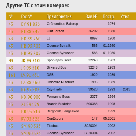
Другие ТС с этим номером:
№
Гос.№
Предприятие
Зав.№
Постр.
Утил.
43
DY 91 826
Gråhundbus Ballerup
1974
43
HL 88 745
Oluf Larsen
26202
1980
43
HD 89 250
LJ
8897
1980
43
HB 95 705
Odense Bytrafik
586
01.1980
43
HB 95 705
Odense Bybusser
586
01.1980
43
JK 93 510
Sporvejsmuseet
32243
1983
43
JK 93 510
Birkerød Bus
32243
1983
161
LV 91 431
DSB
1929
1989
43
LZ 88 460
Hvidovre Rutebiler
1996
1989
43
NC 97 503
City-Trafik
39528
1993
2013
43
NX 90 900
Folmanns Buss
2377
1994
43
XJ 89 129
Brande Buslinier
500388
1998
43
PR 93 513
Bergholdt, Langeskov
1999
43
RV 92 628
CopExcurs
147
05.2001
43
SM 90 323
Tidebus
S020304
2002
43
SM 90 323
Odense Bybusser
S020304
2002