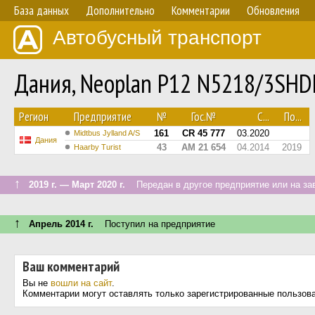
База данных
Дополнительно
Комментарии
Обновления
Автобусный транспорт
Дания, Neoplan P12 N5218/3SHDL
Регион
Предприятие
№
Гос.№
С...
По...
161
CR 45 777
03.2020
Midtbus Jylland A/S
Дания
43
AM 21 654
04.2014
2019
Haarby Turist
↑
2019 г. — Март 2020 г.
Передан в другое предприятие или на за
↑
Апрель 2014 г.
Поступил на предприятие
Ваш комментарий
Вы не
вошли на сайт
.
Комментарии могут оставлять только зарегистрированные пользов