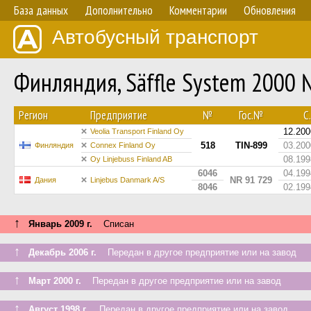
База данных
Дополнительно
Комментарии
Обновления
Автобусный транспорт
Финляндия, Säffle System 2000
Регион
Предприятие
№
Гос.№
С.
12.200
Veolia Transport Finland Oy
518
TIN-899
03.200
Финляндия
Connex Finland Oy
08.199
Oy Linjebuss Finland AB
6046
04.199
NR 91 729
Дания
Linjebus Danmark A/S
8046
02.199
↑
Январь 2009 г.
Списан
↑
Декабрь 2006 г.
Передан в другое предприятие или на завод
↑
Март 2000 г.
Передан в другое предприятие или на завод
↑
Август 1998 г.
Передан в другое предприятие или на завод