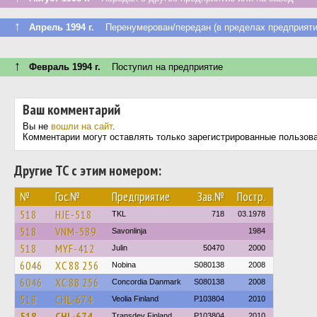
↑
Апрель 1994 г.
Перенумерован/передан (в пределах предприяти
↑
Февраль 1994 г.
Поступил на предприятие
Ваш комментарий
Вы не
вошли на сайт
.
Комментарии могут оставлять только зарегистрированные пользов
Другие ТС с этим номером:
№
Гос.№
Предприятие
Зав.№
Постр.
518
HJE-518
TKL
718
03.1978
518
VNM-589
Savonlinja
1984
518
MYF-412
Julin
50470
2000
6046
XC 88 256
Nobina
S080138
2008
6046
XC 88 256
Concordia Danmark
S080138
2008
518
CHL-674
Veolia Finland
P103804
2010
518
CHL-674
Transdev Finland
P103804
2010