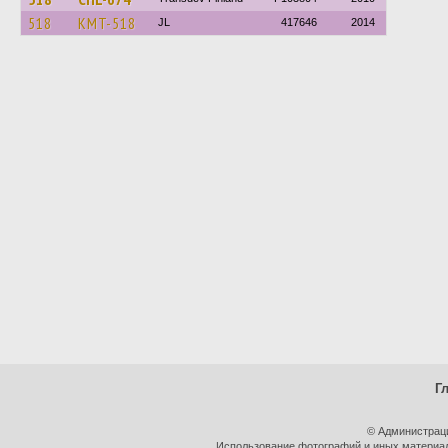
518
KMT-518
JL
417646
2014
Г
© Администрац
Использование фотографий и иных материало