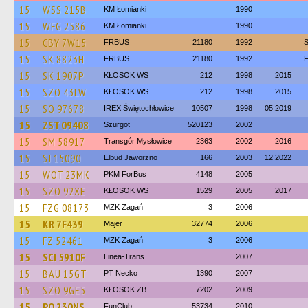
15
WSS 215B
KM Łomianki
1990
15
WFG 2586
KM Łomianki
1990
15
CBY 7W15
FRBUS
21180
1992
S
15
SK 8823H
FRBUS
21180
1992
15
SK 1907P
KŁOSOK WS
212
1998
2015
15
SZO 43LW
KŁOSOK WS
212
1998
2015
15
SO 97678
IREX Świętochłowice
10507
1998
05.2019
15
ZST 09408
Szurgot
520123
2002
15
SM 58917
Transgór Mysłowice
2363
2002
2016
15
SJ 15090
Elbud Jaworzno
166
2003
12.2022
15
WOT 23MK
PKM ForBus
4148
2005
15
SZO 92XE
KŁOSOK WS
1529
2005
2017
15
FZG 08173
MZK Żagań
3
2006
15
KR 7F439
Majer
32774
2006
15
FZ 52461
MZK Żagań
3
2006
15
SCI 5910F
Linea-Trans
2007
15
BAU 15GT
PT Necko
1390
2007
15
SZO 9GE5
KŁOSOK ZB
7202
2009
15
PO 230NS
FunClub
53734
2010