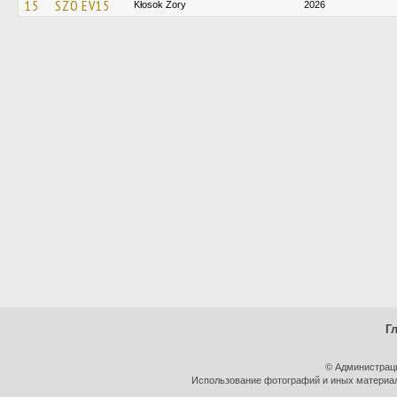
15
SZO EV15
Kłosok Żory
2026
Г
© Администрац
Использование фотографий и иных материало