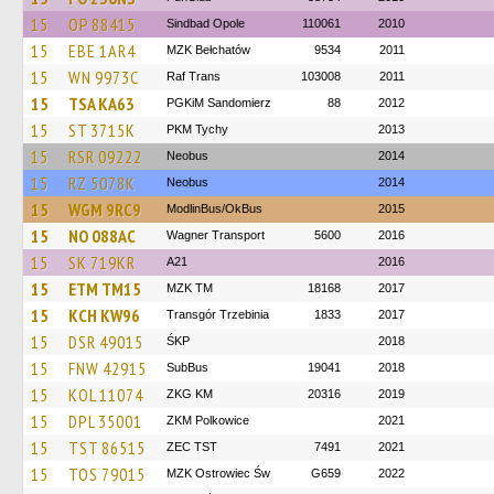
15
OP 88415
Sindbad Opole
110061
2010
15
EBE 1AR4
MZK Bełchatów
9534
2011
15
WN 9973C
Raf Trans
103008
2011
15
TSA KA63
PGKiM Sandomierz
88
2012
15
ST 3715K
PKM Tychy
2013
15
RSR 09222
Neobus
2014
15
RZ 5078K
Neobus
2014
15
WGM 9RC9
ModlinBus/OkBus
2015
15
NO 088AC
Wagner Transport
5600
2016
15
SK 719KR
A21
2016
15
ETM TM15
MZK TM
18168
2017
15
KCH KW96
Transgór Trzebinia
1833
2017
15
DSR 49015
ŚKP
2018
15
FNW 42915
SubBus
19041
2018
15
KOL 11074
ZKG KM
20316
2019
15
DPL 35001
ZKM Polkowice
2021
15
TST 86515
ZEC TST
7491
2021
15
TOS 79015
MZK Ostrowiec Św
G659
2022