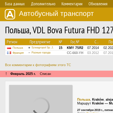
База данных
Дополнительно
Комментарии
Обновления
Автобусный транспорт
Польша, VDL Bova Futura FHD 12
Регион
Предприятие
№
Гос.№
С...
По.
Szwagropol Sp. J.
15
KMY 7SR2
07.2014
02.20
Польша
Разные города
CC-660-YH
03.2012
07.20
Франция
Все комментарии к фотографиям этого ТС
↑
Февраль 2025 г.
Списан
Польша
,
Kraków
,
alej
Маршрут
Kraków — M
27 сентября 2019 г., пятн