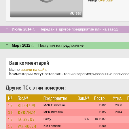
Автор:
Overdose
650
↑
Июль 2014 г.
Передан в другое предприятие или на завод
↑
Март 2012 г.
Поступил на предприятие
Ваш комментарий
Вы не
вошли на сайт
.
Комментарии могут оставлять только зарегистрированные пользов
Другие ТС с этим номером:
№
Гос.№
Предприятие
Зав.№
Постр.
Утил.
15
BLD 4799
MZK Oświęcim
1982
2008
15
KBR 7H24
MPK Brzesko
1985
2014
15
SC 38205
Biesy
506
10.1987
15
WZ 40624
KM Łomianki
1990