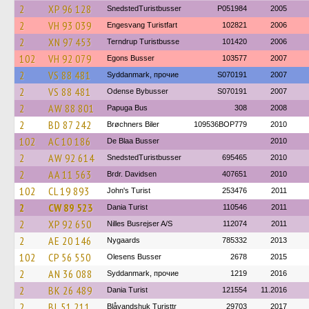
2
XP 96 128
SnedstedTuristbusser
P051984
2005
2
VH 93 039
Engesvang Turistfart
102821
2006
2
XN 97 453
Terndrup Turistbusse
101420
2006
102
VH 92 079
Egons Busser
103577
2007
2
VS 88 481
Syddanmark, прочие
S070191
2007
2
VS 88 481
Odense Bybusser
S070191
2007
2
AW 88 801
Papuga Bus
308
2008
2
BD 87 242
Brøchners Biler
109536BOP779
2010
102
AC 10 186
De Blaa Busser
2010
2
AW 92 614
SnedstedTuristbusser
695465
2010
2
AA 11 563
Brdr. Davidsen
407651
2010
102
CL 19 893
John's Turist
253476
2011
2
CW 89 523
Dania Turist
110546
2011
2
XP 92 650
Nilles Busrejser A/S
112074
2011
2
AE 20 146
Nygaards
785332
2013
102
CP 56 550
Olesens Busser
2678
2015
2
AN 36 088
Syddanmark, прочие
1219
2016
2
BK 26 489
Dania Turist
121554
11.2016
2
BL 51 211
Blåvandshuk Turisttr
29703
2017