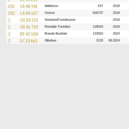
102
CA 40 341
Abildskou
537
2018
102
CA 94 167
Umove
626737
2018
2
CH 39 255
SnedstedTuristbusser
2019
2
CN 41 783
Roskilde Turistfart
128243
2019
2
DY 42 104
Brande Buslinier
133002
2024
2
EC 10 661
Silkebus
2133
06.2024