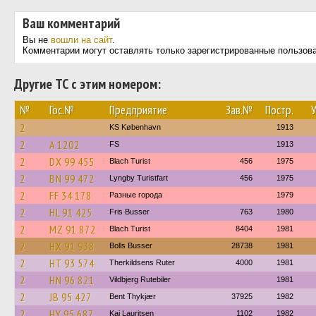
Ваш комментарий
Вы не
вошли на сайт
.
Комментарии могут оставлять только зарегистрированные пользов
Другие ТС с этим номером:
№
Гос.№
Предприятие
Зав.№
Постр.
У
2
KS København
1913
2
A 1202
FS
1913
2
DX 99 455
Blach Turist
456
1975
2
BN 99 472
Lyngby Turistfart
456
1975
2
FF 34 178
Разные города
1979
2
HL 91 425
Fris Busser
763
1980
2
MZ 91 872
Blach Turist
8404
1981
2
HX 91 938
Bolls Busser
28738
1981
2
HT 93 574
Therkildsens Ruter
4000
1981
2
HN 96 821
Vildbjerg Rutebiler
1981
2
JB 95 427
Bent Thykjær
37925
1982
2
HY 95 687
Kai Lauritsen
1102
1982