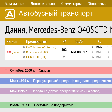
База данных
Дополнительно
Комментарии
Обновления
Автобусный транспорт
Дания, Mercedes-Benz O405GTD
Регион
Предприятие
№
Гос.№
С...
03.1999
10.
GoCollective A/S (Arriva)
102
NM 88 327
05.1995
03.
Дания
Bus Danmark A/S
2
07.1993
05.
HUR Trafik (HT)
↑
Октябрь 2000 г.
Списан
↑
Март 1999 г.
Перенумерован/передан (в пределах предприятия)
↑
Май 1995 г.
Передан в другое предприятие или на завод
↑
Июль 1993 г.
Поступил на предприятие