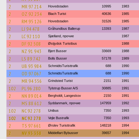
2
MR 97 214
Hovedstaden
10995
1983
2
OZ 92 234
Blach Turist
40636
1985
2
RM 95 126
Hovedstaden
31526
1985
2
LJ 94 478
Gråhundbus Ballerup
13393
1987
2
LC 92 110
Sjælland, прочие
1987
2
DF 92 508
Østjydsk Turistbus
1988
2
NZ 91 943
Bjert Busser
33669
1988
2
LS 89 742
Bolls Busser
57178
1989
2
UB 93 984
SchmidtsTuristtrafik
688
1990
2
OD 97 067
SchmidtsTuristtrafik
688
1990
2
MR 94 556
Grindsted Turist
2151
1991
102
PL 96 280
Tylstrup Busser A/S
30885
1991
2
NN 89 014
Bergholdt, Langeskov
2150
1991
2
MS 88 612
Syddanmark, прочие
147959
1992
102
NC 92 278
Unibus
7350
1993
102
NC 92 278
Vejle Bustrafik
7350
1993
2
TS 97 661
Ørslev Turisttrafik
148218
1994
2
NV 93 358
Middelfart Bybusser
39657
1994