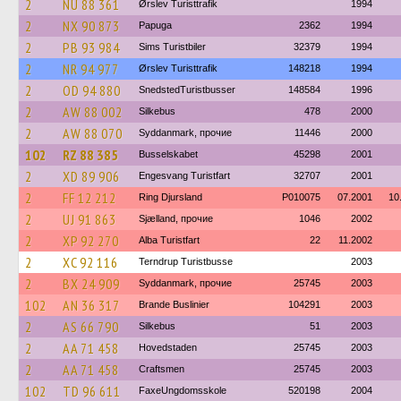
2
NU 88 361
Ørslev Turisttrafik
1994
2
NX 90 873
Papuga
2362
1994
2
PB 93 984
Sims Turistbiler
32379
1994
2
NR 94 977
Ørslev Turisttrafik
148218
1994
2
OD 94 880
SnedstedTuristbusser
148584
1996
2
AW 88 002
Silkebus
478
2000
2
AW 88 070
Syddanmark, прочие
11446
2000
102
RZ 88 385
Busselskabet
45298
2001
2
XD 89 906
Engesvang Turistfart
32707
2001
2
FF 12 212
Ring Djursland
P010075
07.2001
10
2
UJ 91 863
Sjælland, прочие
1046
2002
2
XP 92 270
Alba Turistfart
22
11.2002
2
XC 92 116
Terndrup Turistbusse
2003
2
BX 24 909
Syddanmark, прочие
25745
2003
102
AN 36 317
Brande Buslinier
104291
2003
2
AS 66 790
Silkebus
51
2003
2
AA 71 458
Hovedstaden
25745
2003
2
AA 71 458
Craftsmen
25745
2003
102
TD 96 611
FaxeUngdomsskole
520198
2004