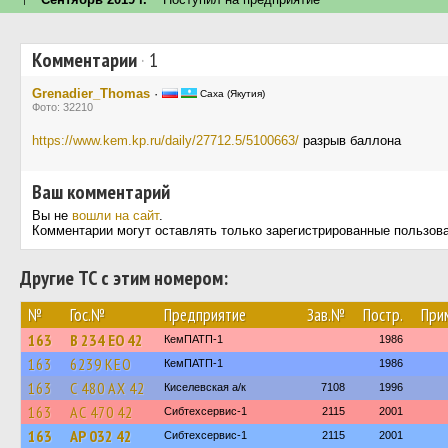
Комментарии
·
1
Grenadier_Thomas
·
Саха (Якутия)
Фото: 32210
https://www.kem.kp.ru/daily/27712.5/5100663/
разрыв баллона
Ваш комментарий
Вы не
вошли на сайт
.
Комментарии могут оставлять только зарегистрированные пользов
Другие ТС с этим номером:
№
Гос.№
Предприятие
Зав.№
Постр.
При
163
В 234 ЕО 42
КемПАТП-1
1986
163
6239 КЕО
КемПАТП-1
1986
163
С 480 АХ 42
Киселевская а/к
7108
1996
163
АС 470 42
Сибтехсервис-1
2115
2001
163
АР 032 42
Сибтехсервис-1
2115
2001