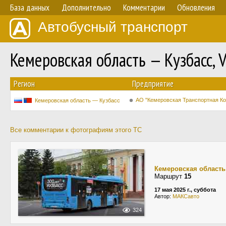
База данных
Дополнительно
Комментарии
Обновления
Автобусный транспорт
Кемеровская область — Кузбасс,
Регион
Предприятие
АО "Кемеровская Транспортная К
Кемеровская область — Кузбасс
Все комментарии к фотографиям этого ТС
Кемеровская область
Маршрут
15
17 мая 2025 г., суббота
Автор:
МАКСавто
324