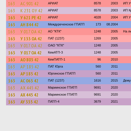
163
АС 901 42
АРИАТ
8578
2003
ИП У
163
К 231 ОУ 42
АРИАТ
8578
2003
ИП К
163
У 621 РЕ 42
АРИАТ
4028
2004
ИП У
163
АН 844 42
Междуреченское ГПАТП
173
08.2004
163
У 017 ОА 42
АО "КТК"
1248
2005
На л
163
У 133 ОА 42
ПАТ (1237)
1269
2005
163
У 017 ОА 42
ОАО "КТК"
1248
2005
163
У 017 ОА 42
КемАТП-3
1248
2005
163
АО 803 42
КемПАТП-1
96
2010
163
АР 185 42
ПАТ Юрга
560
2011
163
АР 185 42
Юргинское ГПАТП
560
2011
163
АС 063 42
ПАТ (1237)
1616
2015
Дежу
163
АХ 445 42
Мариинское ГПАТП
9691
2020
163
АХ 445 42
Мариинское ГПАТП
9691
2020
163
АУ 335 42
ПАТП-4
3679
2021