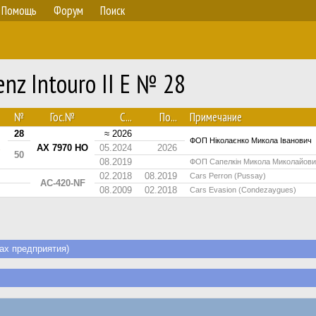
Помощь
Форум
Поиск
nz Intouro II E № 28
№
Гос.№
С...
По...
Примечание
28
≈ 2026
ФОП Ніколаєнко Микола Іванович
AX 7970 HO
05.2024
2026
50
08.2019
ФОП Сапелкін Микола Миколайов
02.2018
08.2019
Cars Perron (Pussay)
AC-420-NF
08.2009
02.2018
Cars Evasion (Condezaygues)
х предприятия)