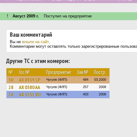
↑
Август 2009 г.
Поступил на предприятие
Ваш комментарий
Вы не
вошли на сайт
.
Комментарии могут оставлять только зарегистрированные пользов
Другие ТС с этим номером:
№
Гос.№
Предприятие
Зав.№
Постр.
50
AX 8939 CP
Чугуев (ФЛП)
484
03.2000
28
AX 0380 AA
Чугуев (ФЛП)
257
2008
28
AX 5231 BO
Чугуев (ФЛП)
403
2008