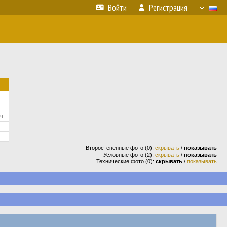
Войти
Регистрация
ич
Второстепенные фото (0):
скрывать
/
показывать
Условные фото (2):
скрывать
/
показывать
Технические фото (0):
скрывать
/
показывать