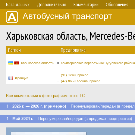
База данных
Дополнительно
Комментарии
Обновления
Автобусный транспорт
Харьковская область, Mercedes-Be
Регион
Предприятие
Харьковская область
Коммерческие перевозчики Чугуевского района
(91) Эсон, прочее
Франция
(47) Ло и Гаронна, прочее
Все комментарии к фотографиям этого ТС
↑
2026 г. — 2026 г. (примерно)
Перенумерован/передан (в предела
↑
Май 2024 г.
Перенумерован/передан (в пределах предприятия)