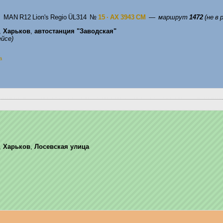
, MAN R12 Lion's Regio ÜL314
№
15 · AX 3943 CM
—
маршрут
1472
(не в 
,
Харьков
,
автостанция "Заводская"
ейсе)
a
,
Харьков
,
Лосевская улица