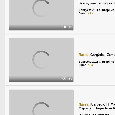
Заводская табличка
2 августа 2011 г., вторник
Автор:
aRa
393
Литва
,
Gargždai
,
Žema
2 августа 2011 г., вторник
Автор:
aRa
452
Литва
,
Klaipėda
,
H. Ma
Маршрут
Klaipėda — 