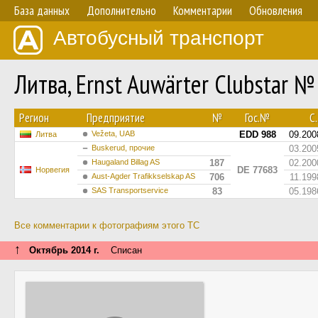
База данных
Дополнительно
Комментарии
Обновления
Автобусный транспорт
Литва, Ernst Auwärter Clubstar 
Регион
Предприятие
№
Гос.№
С.
Vežeta, UAB
EDD 988
09.200
Литва
Buskerud, прочие
03.200
Haugaland Billag AS
187
02.200
DE 77683
Норвегия
Aust-Agder Trafikkselskap AS
706
11.199
SAS Transportservice
83
05.198
Все комментарии к фотографиям этого ТС
↑
Октябрь 2014 г.
Списан