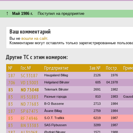
↑
Май 1986 г.
Поступил на предприятие
Ваш комментарий
Вы не
вошли на сайт
.
Комментарии могут оставлять только зарегистрированные пользов
Другие ТС с этим номером:
№
Гос.№
Предприятие
Зав.№
Постр.
Прим
187
SC 33187
Haugaland Billag
2126
1976
706
VD 13003
Helgeland Bilruter
605
04.1978
83
ND 73048
Telemark Bilruter
2691
1982
83
HS 51883
Разные города
810
1983
Gausda
83
ND 77683
B-O Bussene
2713
1984
187
SP 67475
Åsane Billag
2759
1984
83
RF 74946
S.O.T. Trafikk
6219
1987
83
BN 33383
SAS Flybussen
3289
1987
187
AJ 31068
Østfold Bilruter
1571
1988