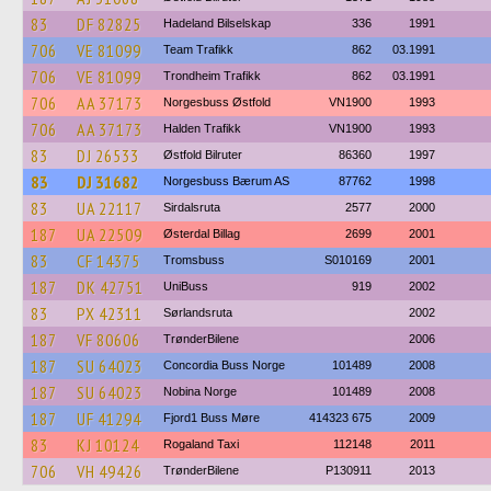
83
DF 82825
Hadeland Bilselskap
336
1991
706
VE 81099
Team Trafikk
862
03.1991
706
VE 81099
Trondheim Trafikk
862
03.1991
706
AA 37173
Norgesbuss Østfold
VN1900
1993
706
AA 37173
Halden Trafikk
VN1900
1993
83
DJ 26533
Østfold Bilruter
86360
1997
83
DJ 31682
Norgesbuss Bærum AS
87762
1998
83
UA 22117
Sirdalsruta
2577
2000
187
UA 22509
Østerdal Billag
2699
2001
83
CF 14375
Tromsbuss
S010169
2001
187
DK 42751
UniBuss
919
2002
83
PX 42311
Sørlandsruta
2002
187
VF 80606
TrønderBilene
2006
187
SU 64023
Concordia Buss Norge
101489
2008
187
SU 64023
Nobina Norge
101489
2008
187
UF 41294
Fjord1 Buss Møre
414323 675
2009
83
KJ 10124
Rogaland Taxi
112148
2011
706
VH 49426
TrønderBilene
P130911
2013