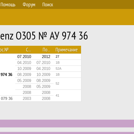
Помощь
Форум
Поиск
Benz O305 № АУ 974 36
Гос.№
С...
По...
Примечание
07.2010
2012
27
04.2010
07.2010
1В
10.2009
04.2010
52А
 974 36
08.2009
10.2009
1В
05.2009
08.2009
52
2008
05.2009
2008
2008
41
 079 36
2003
2008