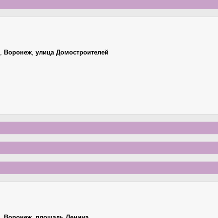
,
Воронеж
,
улица Домостроителей
,
Воронеж
,
площадь Ленина