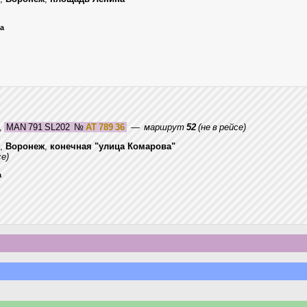
ца
,
MAN 791 SL202
№
АТ 789 36
—
маршрут
52
(не в рейсе)
,
Воронеж
,
конечная "улица Комарова"
се)
а