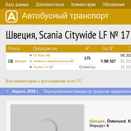
База данных
Дополнительно
Комментарии
Обновления
Автобусный транспорт
Швеция, Scania Citywide LF № 17
Регион
Предприятие
№
Гос.№
С
04.20
Vy Buss AB
175
YJM 527
01.20
Швеция
Nettbuss Stadsbussarna AB
Elektrina
10.20
Scania CV AB
Все комментарии к фотографиям этого ТС
↑
Апрель 2019 г.
Перенумерован/передан (в пределах предприяти
Швеция
,
Östersund
,
K
Маршрут
6