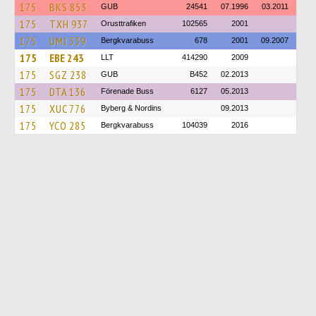
175
BKS 853
GUB
24541
07.1996
03.2011
175
TXH 937
Orusttrafiken
102565
2001
175
UMJ 339
Bergkvarabuss
678
2001
09.2007
175
EBE 243
LLT
414290
2009
175
SGZ 238
GUB
B452
02.2013
175
DTA 136
Förenade Buss
6127
05.2013
175
XUC 776
Byberg & Nordins
09.2013
175
YCO 285
Bergkvarabuss
104039
2016