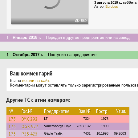
3 августа 2019 г., суббота
Автор:
Eurobus
560
↑
Январь 2018 г.
Передан в другое предприятие или на завод
↑
Октябрь 2017 г.
Поступил на предприятие
Ваш комментарий
Вы не
вошли на сайт
.
Комментарии могут оставлять только зарегистрированные пользов
Другие ТС с этим номером:
№
Гос.№
Предприятие
Зав.№
Постр.
Утил.
175
DYX 292
LT
7324
1978
175
OGX 927
Vänersborgs Linje
789 / 132
1990
175
PSS 425
Gävle Trafik
7431
10.1993
09.2003