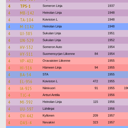
4
TPS-1
Someron Linja
1937
4
MB-142
Heinolan Linja
1948
4
TA-104
Koiviston L
1948
4
M-1142
Heinolan Linja
1948
4
UJ-385
Sukulan Linja
1951
4
UN-529
Sukulan Linja
1952
4
HV-532
Someron Auto
1954
4
HY-511
Suomensyrjan Liikenne
84
1954
4
VP-402
Oravaisten Liikenne
1955
4
HI-516
Hämeen Linja
94
1955
4
BA-54
STA
1955
4
EL-956
Koiviston L
472
1955
4
IA-925
Niinivuori
91
1955
19
4
TJC-4
Artturi Anttila
1956
4
MI-392
Heinolan Linja
115
1956
4
UU-597
Lähilinjat
1956
4
OV-442
Kyllonen
209
1957
4
OAS-4
Nevakivi
323
1957