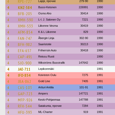
4
RPE-727
Lappi, прочие
279-90
1990
4
KNZ-584
Bussi-Ketonen
226991
1990
4
BFB-205
Osmo Aho
30414
1990
4
XMH-590
L-l. J. Salonen Oy
7221
1990
4
XMH-533
Liikenne Vesma
30419
1990
4
AFM-854
K & L Liikenne
829
1990
4
FAN-747
Åbergin Linja
302-90
1990
4
BFH-982
Saaristotie
30213
1990
4
EFA-657
Friherrsin Auto
30418
1990
4
CAP-491
Reissu Ruoti
1990
4
SJO-900
Wikströms Busstrafik
147642
1990
4
JAE-711
Lepikonmäki
1991
4
IFO-854
Koiviston Oulu
7275
1991
4
JBA-862
Gold Line
7405
1991
4
CAS-103
Artturi Anttila
101-91
1991
4
GAP-723
Ampers
147721
1991
4
MFP-926
Keski-Pohjanmaa
147788
1991
4
RFH-544
Satakunta, прочие
7284
1991
4
HFU-393
ML-Charter
919
1991