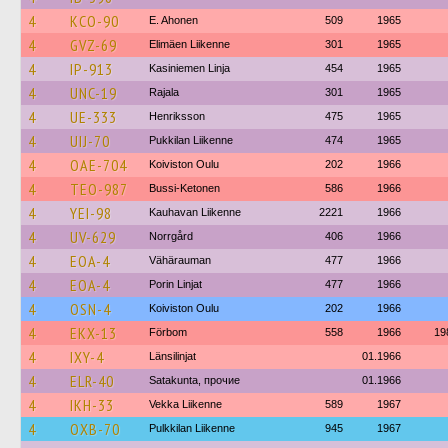
4
KCO-90
E. Ahonen
509
1965
4
GVZ-69
Elimäen Liikenne
301
1965
4
IP-913
Kasiniemen Linja
454
1965
4
UNC-19
Rajala
301
1965
4
UE-333
Henriksson
475
1965
4
UIJ-70
Pukkilan Liikenne
474
1965
4
OAE-704
Koiviston Oulu
202
1966
4
TEO-987
Bussi-Ketonen
586
1966
4
YEI-98
Kauhavan Liikenne
2221
1966
4
UV-629
Norrgård
406
1966
4
EOA-4
Vähärauman
477
1966
4
EOA-4
Porin Linjat
477
1966
4
OSN-4
Koiviston Oulu
202
1966
4
EKX-13
Förbom
558
1966
19
4
IXY-4
Länsilinjat
01.1966
4
ELR-40
Satakunta, прочие
01.1966
4
IKH-33
Vekka Liikenne
589
1967
4
OXB-70
Pulkkilan Liikenne
945
1967