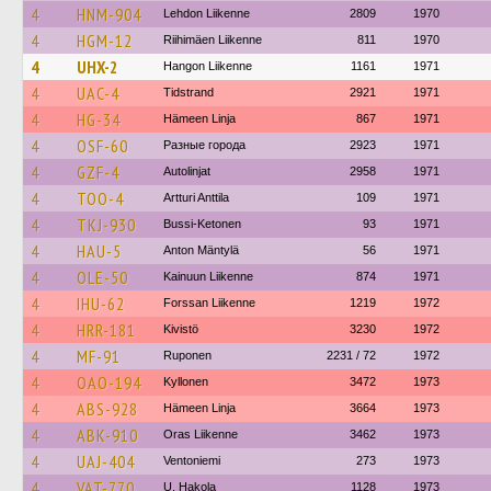
4
HNM-904
Lehdon Liikenne
2809
1970
4
HGM-12
Riihimäen Liikenne
811
1970
4
UHX-2
Hangon Liikenne
1161
1971
4
UAC-4
Tidstrand
2921
1971
4
HG-34
Hämeen Linja
867
1971
4
OSF-60
Разные города
2923
1971
4
GZF-4
Autolinjat
2958
1971
4
TOO-4
Artturi Anttila
109
1971
4
TKJ-930
Bussi-Ketonen
93
1971
4
HAU-5
Anton Mäntylä
56
1971
4
OLE-50
Kainuun Liikenne
874
1971
4
IHU-62
Forssan Liikenne
1219
1972
4
HRR-181
Kivistö
3230
1972
4
MF-91
Ruponen
2231 / 72
1972
4
OAO-194
Kyllonen
3472
1973
4
ABS-928
Hämeen Linja
3664
1973
4
ABK-910
Oras Liikenne
3462
1973
4
UAJ-404
Ventoniemi
273
1973
4
VAT-770
U. Hakola
1128
1973