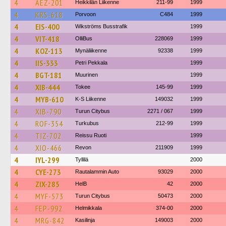
4
AEZ-201
Heikkilän Liikenne
211-99
1999
4
KRS-618
Porvoon
C484
1999
4
EIS-400
Wikströms Busstrafik
1999
4
VIT-418
OlliBus
228069
1999
4
KOZ-113
Mynäliikenne
92338
1999
4
IIS-333
Petri Pekkala
1999
4
BGT-181
Muurinen
1999
4
XIB-444
Tokee
145-99
1999
4
MYB-610
K-S Liikenne
149032
1999
4
XIB-790
Turun Citybus
2271 / 067
1999
4
ROF-354
Turkubus
212-99
1999
4
TIZ-702
Reissu Ruoti
1999
4
XIO-466
Revon
211909
1999
4
IYL-299
Tyllilä
2000
4
CYE-273
Rautalammin Auto
93029
2000
4
ZIX-285
HelB
42
2000
4
MYF-573
Turun Citybus
50473
2000
4
FEP-992
Helmikkala
374-00
2000
4
MRG-842
Kasilinja
149003
2000