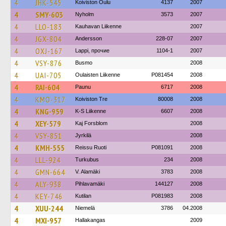
4
JHK-545
Koiviston Oulu
4137
2007
4
SMY-603
Nyholm
3573
2007
4
LLO-183
Kauhavan Liikenne
2007
4
JGX-804
Andersson
228-07
2007
4
OXJ-167
Lappi, прочие
1104-1
2007
4
VSY-876
Busmo
2008
4
UAI-705
Oulaisten Liikenne
P081454
2008
4
RAI-604
Paunu
6717
2008
4
KMO-317
Koiviston Tre
80008
2008
4
KNG-959
K-S Liikenne
6607
2008
4
XEY-579
Kaj Forsblom
2008
4
VSY-851
Jyrkilä
2008
4
KMH-555
Reissu Ruoti
P081091
2008
4
LLL-924
Turkubus
234
2008
4
GMN-664
V. Alamäki
3783
2008
4
ALY-938
Pihlavamäki
144127
2008
4
KEY-746
Kutilan
P081983
2008
4
XUU-244
Niemelä
3786
04.2008
4
MXI-957
Hallakangas
2009