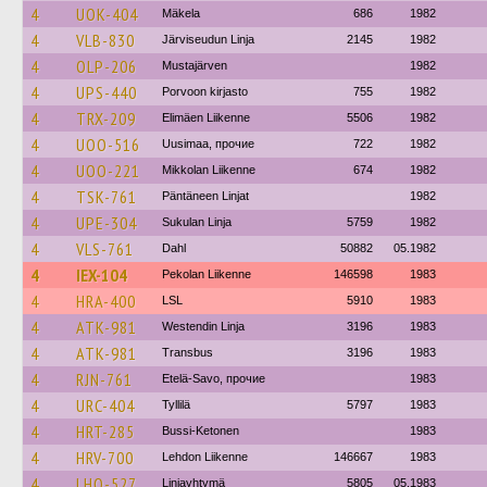
4
UOK-404
Mäkela
686
1982
4
VLB-830
Järviseudun Linja
2145
1982
4
OLP-206
Mustajärven
1982
4
UPS-440
Porvoon kirjasto
755
1982
4
TRX-209
Elimäen Liikenne
5506
1982
4
UOO-516
Uusimaa, прочие
722
1982
4
UOO-221
Mikkolan Liikenne
674
1982
4
TSK-761
Päntäneen Linjat
1982
4
UPE-304
Sukulan Linja
5759
1982
4
VLS-761
Dahl
50882
05.1982
4
IEX-104
Pekolan Liikenne
146598
1983
4
HRA-400
LSL
5910
1983
4
ATK-981
Westendin Linja
3196
1983
4
ATK-981
Transbus
3196
1983
4
RJN-761
Etelä-Savo, прочие
1983
4
URC-404
Tyllilä
5797
1983
4
HRT-285
Bussi-Ketonen
1983
4
HRV-700
Lehdon Liikenne
146667
1983
4
LHO-527
Linjayhtymä
5805
05.1983