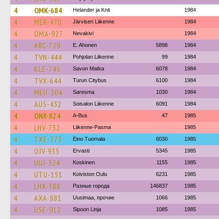
4
OMK-684
Helander ja Knit
1984
4
MER-470
Järvisen Liikenne
1984
4
OMA-927
Nevakivi
1984
4
ARC-729
E. Ahonen
5898
1984
4
TVN-444
Pohjolan Liikenne
99
1984
4
KLE-745
Savon Matka
6078
1984
4
TVX-644
Turun Citybus
6100
1984
4
MEU-504
Saresma
1030
1984
4
AUS-432
Soisalon Liikenne
6091
1984
4
ONR-824
A-Bus
47
1985
4
LHV-732
Liikenne-Pasma
1985
4
TXE-773
Eino Tuomala
6030
1985
4
OJV-935
Ervasti
5345
1985
4
UUJ-324
Koskinen
1155
1985
4
UTU-151
Koiviston Oulu
6231
1985
4
LHX-388
Разные города
146837
1985
4
AXA-881
Uusimaa, прочие
1066
1985
4
USE-912
Sipoon Linja
1085
1985