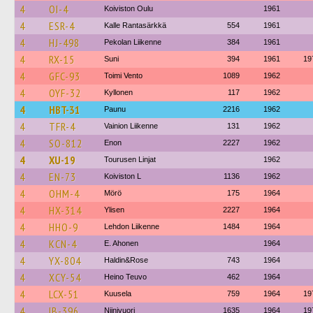
4
OI-4
Koiviston Oulu
1961
4
ESR-4
Kalle Rantasärkkä
554
1961
4
HJ-498
Pekolan Liikenne
384
1961
4
RX-15
Suni
394
1961
19
4
GFC-93
Toimi Vento
1089
1962
4
OYF-32
Kyllonen
117
1962
4
HBT-31
Paunu
2216
1962
4
TFR-4
Vainion Liikenne
131
1962
4
SO-812
Enon
2227
1962
4
XU-19
Tourusen Linjat
1962
4
EN-73
Koiviston L
1136
1962
4
OHM-4
Mörö
175
1964
4
HX-314
Ylisen
2227
1964
4
HHO-9
Lehdon Liikenne
1484
1964
4
KCN-4
E. Ahonen
1964
4
YX-804
Haldin&Rose
743
1964
4
XCY-54
Heino Teuvo
462
1964
4
LCX-51
Kuusela
759
1964
19
4
IB-396
Niinivuori
1635
1964
19