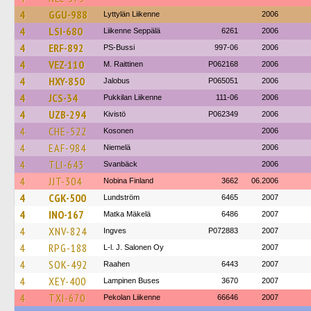
4
GGU-988
Lyttylän Liikenne
2006
4
LSI-680
Liikenne Seppälä
6261
2006
4
ERF-892
PS-Bussi
997-06
2006
4
VEZ-110
M. Raittinen
P062168
2006
4
HXY-850
Jalobus
P065051
2006
4
JCS-34
Pukkilan Liikenne
111-06
2006
4
UZB-294
Kivistö
P062349
2006
4
CHE-522
Kosonen
2006
4
EAF-984
Niemelä
2006
4
TLI-643
Svanbäck
2006
4
JJT-304
Nobina Finland
3662
06.2006
4
CGK-500
Lundström
6465
2007
4
INO-167
Matka Mäkelä
6486
2007
4
XNV-824
Ingves
P072883
2007
4
RPG-188
L-l. J. Salonen Oy
2007
4
SOK-492
Raahen
6443
2007
4
XEY-400
Lampinen Buses
3670
2007
4
TXI-670
Pekolan Liikenne
66646
2007