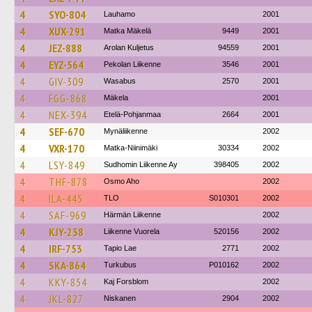
4
SYO-804
Lauhamo
2001
4
XUX-291
Matka Mäkelä
9449
2001
4
JEZ-888
Arolan Kuljetus
94559
2001
4
EYZ-564
Pekolan Liikenne
3546
2001
4
GIV-309
Wasabus
2570
2001
4
FGG-868
Mäkela
2001
4
NEX-394
Etelä-Pohjanmaa
2664
2001
4
SEF-670
Mynäliikenne
2002
4
VXR-170
Matka-Niinimäki
30334
2002
4
LSY-849
Sudhomin Liikenne Ay
398405
2002
4
THF-878
Osmo Aho
2002
4
ILA-445
TLO
S010301
2002
4
SAF-969
Härmän Liikenne
2002
4
KJY-238
Liikenne Vuorela
520156
2002
4
IRF-753
Tapio Lae
2771
2002
4
SKA-864
Turkubus
P010162
2002
4
KKY-854
Kaj Forsblom
2002
4
JKL-827
Niskanen
2904
2002