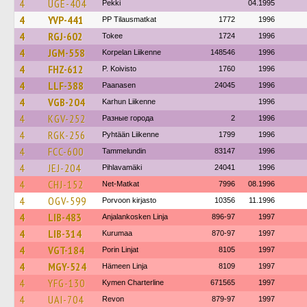
4
UGE-404
Pekki
04.1995
4
YVP-441
PP Tilausmatkat
1772
1996
4
RGJ-602
Tokee
1724
1996
4
JGM-558
Korpelan Liikenne
148546
1996
4
FHZ-612
P. Koivisto
1760
1996
4
LLF-388
Paanasen
24045
1996
4
VGB-204
Karhun Liikenne
1996
4
KGV-252
Разные города
2
1996
4
RGK-256
Pyhtään Liikenne
1799
1996
4
FCC-600
Tammelundin
83147
1996
4
JEJ-204
Pihlavamäki
24041
1996
4
CHJ-152
Net-Matkat
7996
08.1996
4
OGV-599
Porvoon kirjasto
10356
11.1996
4
LIB-483
Anjalankosken Linja
896-97
1997
4
LIB-314
Kurumaa
870-97
1997
4
VGT-184
Porin Linjat
8105
1997
4
MGY-524
Hämeen Linja
8109
1997
4
YFG-130
Kymen Charterline
671565
1997
4
UAI-704
Revon
879-97
1997