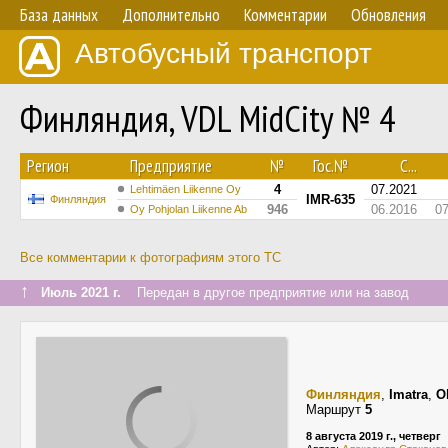
База данных
Дополнительно
Комментарии
Обновления
Автобусный транспорт
Финляндия, VDL MidCity № 4
Регион
Предприятие
№
Гос.№
С...
4
07.2021
Lehtimäen Liikenne Oy
IMR-635
Финляндия
946
06.2016
0
Oy Pohjolan Liikenne Ab
Все комментарии к фотографиям этого ТС
↑
Июль 2021 г.
Передан в другое предприятие или на завод
Финляндия
,
Imatra
,
O
Маршрут
5
8 августа 2019 г., четверг