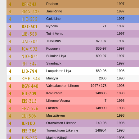
4
RFI-342
Raahen
1997
4
RMG-407
Jani Rinne
1997
4
HIE-585
Gold Line
1997
4
BZC-601
Nyholm
71
1997
4
LIB-588
Toimi Vento
1997
4
UAI-704
Turkubus
879-97
1997
4
JCA-992
Kosonen
853-97
1997
4
NJO-841
Sukulan Linja
890-97
1997
4
RFI-342
Svanbäck
1997
4
LIB-794
Luopioisten Linja
889-98
1998
4
KMH-344
Mäntylä
2036
1998
4
RGY-440
Valkeakosken Liikenn
1947 / 178
1998
4
HIJ-709
Koivuranta
148806
1998
4
EIS-315
Liikenne Vesma
7
1998
4
EEZ-526
Laitinen
148909
1998
4
EIJ-506
Mustajärven
1998
4
IIJ-100
Oravaisten Liikenne
140-98
1998
4
EIS-386
Toreniuksen Liikenne
148954
1998
4
HIS-253
Matka Mäkelä
1998