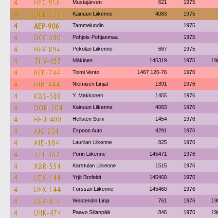
4
HEC-956
Mustajärven
621
1975
4
OCK-738
Kainuun Liikenne
4083
1975
4
AEP-906
Tammelundin
1975
4
OCC-680
Pohjois-Pohjanmaa
1975
4
HEV-894
Pekolan Liikenne
687
1975
4
THV-433
Mäkinen
145319
1975
19
4
RCE-744
Toimi Vento
1467 126-76
1976
4
HJB-444
Niemisen Linjat
1391
1976
4
KBS-588
Y. Makkonen
1455
1976
4
OON-204
Kainuun Liikenne
4083
1976
4
HEU-400
Hellsten Soini
1454
1976
4
AJC-204
Espoon Auto
4291
1976
4
AJE-104
Laurilan Liikenne
825
1976
4
TJT-362
Porin Liikenne
145471
1976
4
XBR-534
Karstulan Liikenne
1515
1976
4
UEX-144
Yrjö Brofeldt
145460
1976
4
UEX-144
Forssan Liikenne
145460
1976
4
UEV-474
Westendin Linja
761
1976
19
4
UHK-474
Paavo Sillanpää
846
1976
19