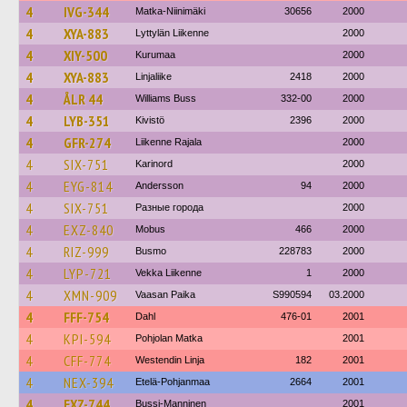
4
IVG-344
Matka-Niinimäki
30656
2000
4
XYA-883
Lyttylän Liikenne
2000
4
XIY-500
Kurumaa
2000
4
XYA-883
Linjaliike
2418
2000
4
ÅLR 44
Williams Buss
332-00
2000
4
LYB-351
Kivistö
2396
2000
4
GFR-274
Liikenne Rajala
2000
4
SIX-751
Karinord
2000
4
EYG-814
Andersson
94
2000
4
SIX-751
Разные города
2000
4
EXZ-840
Mobus
466
2000
4
RIZ-999
Busmo
228783
2000
4
LYP-721
Vekka Liikenne
1
2000
4
XMN-909
Vaasan Paika
S990594
03.2000
4
FFF-754
Dahl
476-01
2001
4
KPI-594
Pohjolan Matka
2001
4
CFF-774
Westendin Linja
182
2001
4
NEX-394
Etelä-Pohjanmaa
2664
2001
4
EXZ-744
Bussi-Manninen
2001