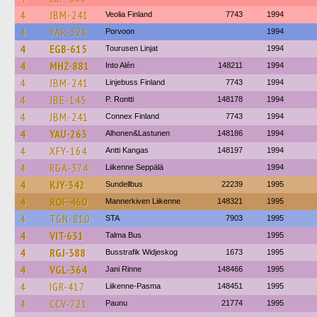
4
JBM-241
Veolia Finland
7743
1994
4
YAR-328
Porvoon
1994
4
EGB-615
Tourusen Linjat
1994
4
MHZ-881
Into Alén
148211
1994
4
JBM-241
Linjebuss Finland
7743
1994
4
JBE-145
P. Rontti
148178
1994
4
JBM-241
Connex Finland
7743
1994
4
YAU-263
Alhonen&Lastunen
148186
1994
4
XFY-164
Antti Kangas
148197
1994
4
RGA-374
Liikenne Seppälä
1994
4
KJY-342
Sundellbus
22239
1995
4
ROF-460
Mannerkiven Liikenne
148321
1995
4
TGN-810
STA
7903
1995
4
VIT-631
Talma Bus
1995
4
RGJ-388
Busstrafik Widjeskog
1673
1995
4
VGL-364
Jani Rinne
148466
1995
4
IGR-417
Liikenne-Pasma
148451
1995
4
CCV-721
Paunu
21774
1995