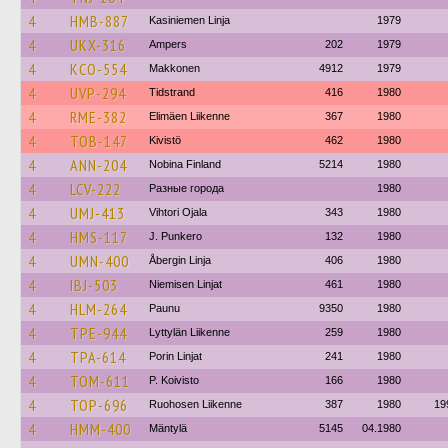
4
HMB-887
Kasiniemen Linja
1979
4
UKX-316
Ampers
202
1979
4
KCO-554
Makkonen
4912
1979
4
UVP-294
Tidstrand
416
1980
4
RME-382
Elimäen Liikenne
367
1980
4
TOB-147
Kivistö
462
1980
4
ANN-204
Nobina Finland
5214
1980
4
LCV-222
Разные города
1980
4
UMJ-413
Vihtori Ojala
343
1980
4
HMS-117
J. Punkero
132
1980
4
UMN-400
Åbergin Linja
406
1980
4
IBJ-503
Niemisen Linjat
461
1980
4
HLM-264
Paunu
9350
1980
4
TPE-944
Lyttylän Liikenne
259
1980
4
TPA-614
Porin Linjat
241
1980
4
TOM-611
P. Koivisto
166
1980
4
TOP-696
Ruohosen Liikenne
387
1980
19
4
HMM-400
Mäntylä
5145
04.1980