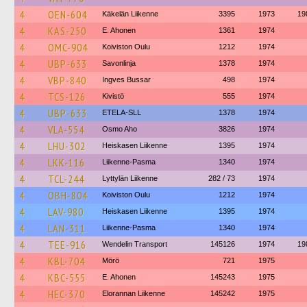
4
OEN-604
Käkelän Liikenne
3395
1973
19
4
KAS-250
E. Ahonen
1361
1974
4
OMC-904
Koiviston Oulu
1212
1974
4
UBP-633
Savonlinja
1378
1974
4
VBP-840
Ingves Bussar
498
1974
4
TCS-126
Kivistö
555
1974
4
UBP-633
ETELA-SLL
1378
1974
4
VLA-554
Osmo Aho
3826
1974
4
LHU-302
Heiskasen Liikenne
1395
1974
4
LKK-116
Liikenne-Pasma
1340
1974
4
TCL-244
Lyttylän Liikenne
282 / 73
1974
4
OBH-804
Koiviston Oulu
1212
1974
4
LAV-980
Heiskasen Liikenne
1395
1974
4
LAN-311
Liikenne-Pasma
1340
1974
4
TEE-916
Wendelin Transport
145126
1974
19
4
KBL-704
Mörö
721
1975
4
KBC-555
E. Ahonen
145243
1975
4
HEC-370
Elorannan Liikenne
145242
1975