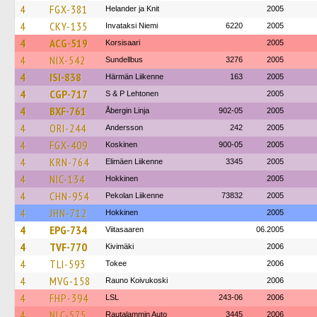
4
FGX-381
Helander ja Knit
2005
4
CKY-135
Invataksi Niemi
6220
2005
4
ACG-519
Korsisaari
2005
4
NIX-542
Sundellbus
3276
2005
4
ISI-838
Härmän Liikenne
163
2005
4
CGP-717
S & P Lehtonen
2005
4
BXF-761
Åbergin Linja
902-05
2005
4
ORI-244
Andersson
242
2005
4
FGX-409
Koskinen
900-05
2005
4
KRN-764
Elimäen Liikenne
3345
2005
4
NIC-134
Hokkinen
2005
4
CHN-954
Pekolan Liikenne
73832
2005
4
JHN-712
Hokkinen
2005
4
EPG-734
Viitasaaren
06.2005
4
TVF-770
Kivimäki
2006
4
TLI-593
Tokee
2006
4
MVG-158
Rauno Koivukoski
2006
4
FHP-394
LSL
243-06
2006
4
NLC-575
Rautalammin Auto
3445
2006