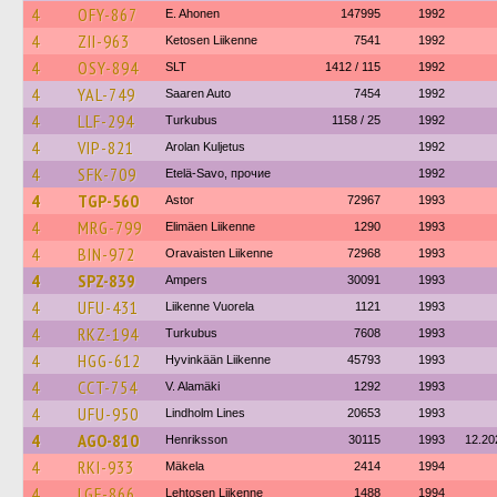
4
OFY-867
E. Ahonen
147995
1992
4
ZII-963
Ketosen Liikenne
7541
1992
4
OSY-894
SLT
1412 / 115
1992
4
YAL-749
Saaren Auto
7454
1992
4
LLF-294
Turkubus
1158 / 25
1992
4
VIP-821
Arolan Kuljetus
1992
4
SFK-709
Etelä-Savo, прочие
1992
4
TGP-560
Astor
72967
1993
4
MRG-799
Elimäen Liikenne
1290
1993
4
BIN-972
Oravaisten Liikenne
72968
1993
4
SPZ-839
Ampers
30091
1993
4
UFU-431
Liikenne Vuorela
1121
1993
4
RKZ-194
Turkubus
7608
1993
4
HGG-612
Hyvinkään Liikenne
45793
1993
4
CCT-754
V. Alamäki
1292
1993
4
UFU-950
Lindholm Lines
20653
1993
4
AGO-810
Henriksson
30115
1993
12.20
4
RKI-933
Mäkela
2414
1994
4
LGF-866
Lehtosen Liikenne
1488
1994