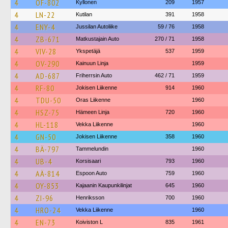
4
OF-802
Kyllonen
209
1957
4
LN-22
Kutilan
391
1958
4
ENY-4
Jussilan Autoliike
59 / 76
1958
4
ZB-671
Matkustajain Auto
270 / 71
1958
4
VIV-28
Ykspetäjä
537
1959
4
OV-290
Kainuun Linja
1959
4
AD-687
Friherrsin Auto
462 / 71
1959
4
RF-80
Jokisen Liikenne
914
1960
4
TDU-50
Oras Liikenne
1960
4
HSZ-75
Hämeen Linja
720
1960
4
HL-118
Vekka Liikenne
1960
4
GN-50
Jokisen Liikenne
358
1960
4
BÄ-797
Tammelundin
1960
4
UB-4
Korsisaari
793
1960
4
AÄ-814
Espoon Auto
759
1960
4
OY-853
Kajaanin Kaupunkilinjat
645
1960
4
ZI-96
Henriksson
700
1960
4
HRO-24
Vekka Liikenne
1960
4
EN-73
Koiviston L
835
1961