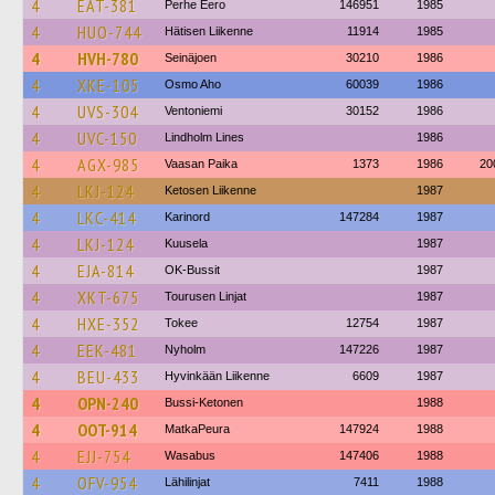
4
EAT-381
Perhe Eero
146951
1985
4
HUO-744
Hätisen Liikenne
11914
1985
4
HVH-780
Seinäjoen
30210
1986
4
XKE-105
Osmo Aho
60039
1986
4
UVS-304
Ventoniemi
30152
1986
4
UVC-150
Lindholm Lines
1986
4
AGX-985
Vaasan Paika
1373
1986
20
4
LKJ-124
Ketosen Liikenne
1987
4
LKC-414
Karinord
147284
1987
4
LKJ-124
Kuusela
1987
4
EJA-814
OK-Bussit
1987
4
XKT-675
Tourusen Linjat
1987
4
HXE-352
Tokee
12754
1987
4
EEK-481
Nyholm
147226
1987
4
BEU-433
Hyvinkään Liikenne
6609
1987
4
OPN-240
Bussi-Ketonen
1988
4
OOT-914
MatkaPeura
147924
1988
4
EJJ-754
Wasabus
147406
1988
4
OFV-954
Lähilinjat
7411
1988