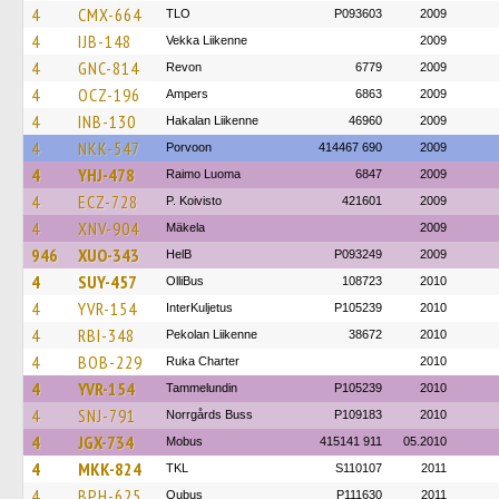
4
CMX-664
TLO
P093603
2009
4
IJB-148
Vekka Liikenne
2009
4
GNC-814
Revon
6779
2009
4
OCZ-196
Ampers
6863
2009
4
INB-130
Hakalan Liikenne
46960
2009
4
NKK-547
Porvoon
414467 690
2009
4
YHJ-478
Raimo Luoma
6847
2009
4
ECZ-728
P. Koivisto
421601
2009
4
XNV-904
Mäkela
2009
946
XUO-343
HelB
P093249
2009
4
SUY-457
OlliBus
108723
2010
4
YVR-154
InterKuljetus
P105239
2010
4
RBI-348
Pekolan Liikenne
38672
2010
4
BOB-229
Ruka Charter
2010
4
YVR-154
Tammelundin
P105239
2010
4
SNJ-791
Norrgårds Buss
P109183
2010
4
JGX-734
Mobus
415141 911
05.2010
4
MKK-824
TKL
S110107
2011
4
BPH-625
Oubus
P111630
2011