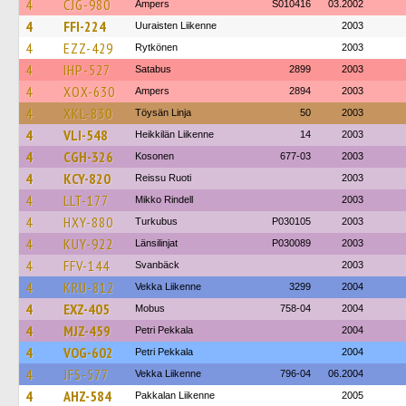
4
CJG-980
Ampers
S010416
03.2002
4
FFI-224
Uuraisten Liikenne
2003
4
EZZ-429
Rytkönen
2003
4
IHP-527
Satabus
2899
2003
4
XOX-630
Ampers
2894
2003
4
XKL-830
Töysän Linja
50
2003
4
VLI-548
Heikkilän Liikenne
14
2003
4
CGH-326
Kosonen
677-03
2003
4
KCY-820
Reissu Ruoti
2003
4
LLT-177
Mikko Rindell
2003
4
HXY-880
Turkubus
P030105
2003
4
KUY-922
Länsilinjat
P030089
2003
4
FFV-144
Svanbäck
2003
4
KRU-812
Vekka Liikenne
3299
2004
4
EXZ-405
Mobus
758-04
2004
4
MJZ-459
Petri Pekkala
2004
4
VOG-602
Petri Pekkala
2004
4
JFS-577
Vekka Liikenne
796-04
06.2004
4
AHZ-584
Pakkalan Liikenne
2005