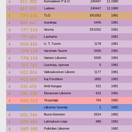
4
KEE-900
Komulainen P & O
240447
12.1980
4
KEE-900
Laitinen
240447
12.1980
4
TPT-104
TLO
EK1052
1981
4
RHV-442
Autolinjat
5445
1981
4
TPT-104
Vesma
EK1052
1981
4
TPJ-404
Lauhamo
1981
4
HOA-888
U. T. Tuomi
1178
1981
4
TPN-104
Varsinais-Suomi
5505
1981
4
TPN-104
Vainion Liikenne
5505
1981
4
TPT-763
Uusimaa, прочие
5
1981
4
HOC-804
Valkeakosken Liikenn
1177
1981
4
MCR-904
Kaj Forsblom
1802
1981
4
OJU-439
Antti Kangas
531
1981
4
UNS-508
Elorannan Liikenne
615
1981
4
HOU-510
Ykspetäjä
704
1982
4
RHM-512
Liikenne Vuorela
1
1982
4
UOL-344
Bussi-Ketonen
5524
1982
4
UOK-404
Lahnuksen Linja
686
1982
4
OKP-990
Pulkkilan Liikenne
1982