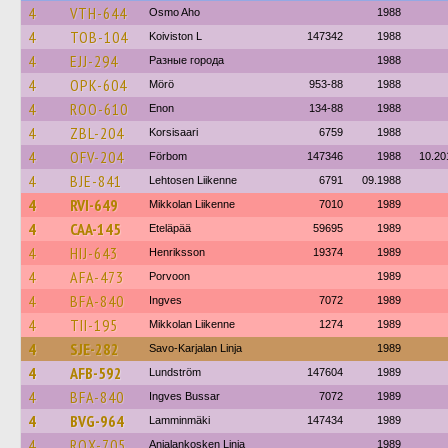
4
VTH-644
Osmo Aho
1988
4
TOB-104
Koiviston L
147342
1988
4
EJJ-294
Разные города
1988
4
OPK-604
Mörö
953-88
1988
4
ROO-610
Enon
134-88
1988
4
ZBL-204
Korsisaari
6759
1988
4
OFV-204
Förbom
147346
1988
10.20
4
BJE-841
Lehtosen Liikenne
6791
09.1988
4
RVI-649
Mikkolan Liikenne
7010
1989
4
CAA-145
Eteläpää
59695
1989
4
HIJ-643
Henriksson
19374
1989
4
AFA-473
Porvoon
1989
4
BFA-840
Ingves
7072
1989
4
TII-195
Mikkolan Liikenne
1274
1989
4
SJE-282
Savo-Karjalan Linja
1989
4
AFB-592
Lundström
147604
1989
4
BFA-840
Ingves Bussar
7072
1989
4
BVG-964
Lamminmäki
147434
1989
4
ROX-705
Anjalankosken Linja
1989