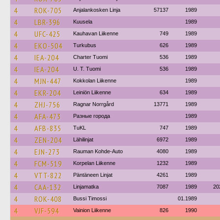
4
ROK-705
Anjalankosken Linja
57137
1989
4
LBR-396
Kuusela
1989
4
UFC-425
Kauhavan Liikenne
749
1989
4
EKO-504
Turkubus
626
1989
4
IEA-204
Charter Tuomi
536
1989
4
IEA-204
U. T. Tuomi
536
1989
4
MJN-447
Kokkolan Liikenne
1989
4
EKR-204
Leiniön Liikenne
634
1989
4
ZHJ-756
Ragnar Norrgård
13771
1989
4
AFA-473
Разные города
1989
4
AFB-835
TuKL
747
1989
4
ZEN-204
Lähilinjat
6972
1989
4
EJN-273
Rauman Kohde-Auto
4080
1989
4
FCM-519
Korpelan Liikenne
1232
1989
4
VTT-822
Päntäneen Linjat
4261
1989
4
CAA-132
Linjamatka
7087
1989
20
4
ROK-408
Bussi Timossi
01.1989
4
VJF-594
Vainion Liikenne
826
1990