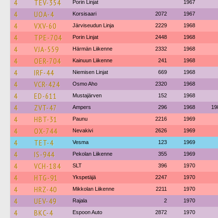
4
TEV-354
Porin Linjat
1967
4
UOA-4
Korsisaari
2072
1967
4
VXV-60
Järviseudun Linja
2229
1968
4
TPE-704
Porin Linjat
2448
1968
4
VJA-559
Härmän Liikenne
2332
1968
4
OER-704
Kainuun Liikenne
241
1968
4
IRF-44
Niemisen Linjat
669
1968
4
VCR-424
Osmo Aho
2320
1968
4
ED-611
Mustajärven
152
1968
4
ZVT-47
Ampers
296
1968
19
4
HBT-31
Paunu
2216
1969
4
OX-744
Nevakivi
2626
1969
4
TET-4
Vesma
123
1969
4
IS-944
Pekolan Liikenne
355
1969
4
VCH-184
SLT
396
1970
4
HTG-91
Ykspetäjä
2247
1970
4
HRZ-40
Mikkolan Liikenne
2211
1970
4
UEV-49
Rajala
2
1970
4
BKC-4
Espoon Auto
2872
1970