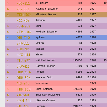
4
KBS-211
J. Punkero
893
1976
19
4
VEV-558
Kauhavan Liikenne
943
1977
4
TKM-302
Mikkolan Liikenne
915
1977
4
KCC-408
Tolonen
4426
1977
4
RCM-268
Suni
934
1977
4
VTM-104
Kokkolan Liikenne
4586
1977
4
OHL-710
Kyllonen
4775
1978
4
VHJ-111
Mäkela
34
1978
4
VOX-701
Mäkela
55
1978
4
HKX-144
Ylisen
979
1978
4
TLU-627
Nikkilän Liikenne
145756
1978
19
4
UKV-411
Härmän Liikenne
4809
09.1978
4
OHB-304
Pohjola
8293
12.1978
4
OHB-304
Koiviston Oulu
8293
12.1978
4
ALX-841
Ventoniemi
1979
4
TNP-150
Bussi-Ketonen
145919
1979
4
VJK-360
Busstrafik Widjeskog
5623
1979
4
HMM-211
Liikenne Vuorela
122
1979
4
TNJ-104
Förbom
240312
1979