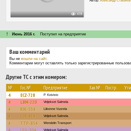
Автор:
Александр Стаканов
478
↑
Июнь 2016 г.
Поступил на предприятие
Ваш комментарий
Вы не
вошли на сайт
.
Комментарии могут оставлять только зарегистрированные пользов
Другие ТС с этим номером:
№
Гос.№
Предприятие
Зав.№
Постр.
Ути
4
ECZ-728
P. Koivisto
4
LBM-220
Veljekset Salmela
4
RJK-554
Liikenne Vuorela
4
UJR-414
Veljekset Salmela
4
TTP-854
Wendelin Transport
4
LEU-304
Veljekset Salmela