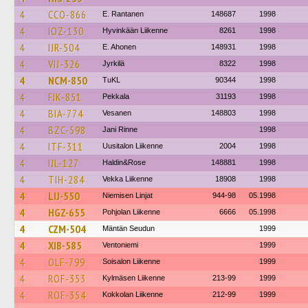
4
CCO-866
E. Rantanen
148687
1998
4
IOZ-130
Hyvinkään Liikenne
8261
1998
4
IJR-504
E. Ahonen
148931
1998
4
VIJ-326
Jyrkilä
8322
1998
4
NCM-850
TuKL
90344
1998
4
FIK-851
Pekkala
31193
1998
4
BIA-774
Vesanen
148803
1998
4
BZC-598
Jani Rinne
1998
4
ITF-311
Uusitalon Liikenne
2004
1998
4
IJL-127
Haldin&Rose
148881
1998
4
TIH-284
Vekka Liikenne
18908
1998
4
LIJ-550
Niemisen Linjat
944-98
05.1998
4
HGZ-655
Pohjolan Liikenne
6666
05.1998
4
CZM-504
Mäntän Seudun
1999
4
XIB-585
Ventoniemi
1999
4
OLF-799
Soisalon Liikenne
1999
4
ROF-353
Kylmäsen Liikenne
213-99
1999
4
ROF-354
Kokkolan Liikenne
212-99
1999