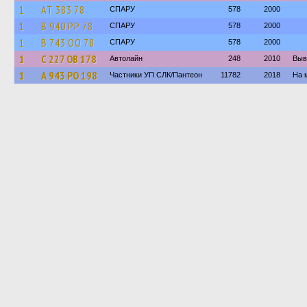
1
АТ 383 78
СПАРУ
578
2000
1
В 940 РР 78
СПАРУ
578
2000
1
В 743 ОО 78
СПАРУ
578
2000
1
С 227 ОВ 178
Автолайн
248
2010
Выв
1
А 943 РО 198
Частники УП СЛК/Пантеон
11782
2018
На 