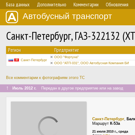
База данных
Дополнительно
Комментарии
Обновления
Автобусный транспорт
Санкт-Петербург, ГАЗ-322132 (X
Регион
Предприятие
ООО "Фортуна"
Санкт-Петербург
ООО "АТП-031", ООО Автобусная Компания БИ
Все комментарии к фотографиям этого ТС
↑
Июль 2012 г.
Передан в другое предприятие или на завод
Санкт-Петербург
,
Бал
Маршрут
К-53а
21 июля 2010 г., среда