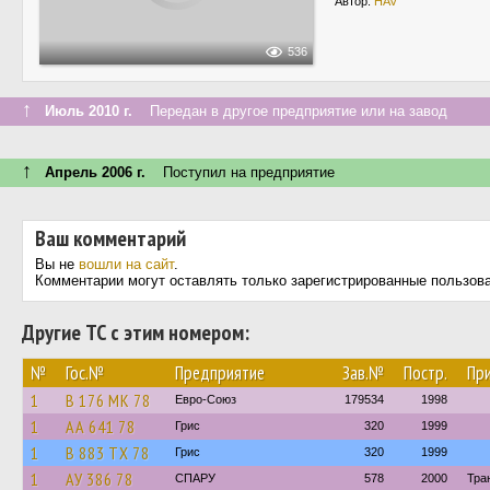
Автор:
HAV
536
↑
Июль 2010 г.
Передан в другое предприятие или на завод
↑
Апрель 2006 г.
Поступил на предприятие
Ваш комментарий
Вы не
вошли на сайт
.
Комментарии могут оставлять только зарегистрированные пользов
Другие ТС с этим номером:
№
Гос.№
Предприятие
Зав.№
Постр.
Пр
1
В 176 МК 78
Евро-Союз
179534
1998
1
АА 641 78
Грис
320
1999
1
В 883 ТХ 78
Грис
320
1999
1
АУ 386 78
СПАРУ
578
2000
Тра