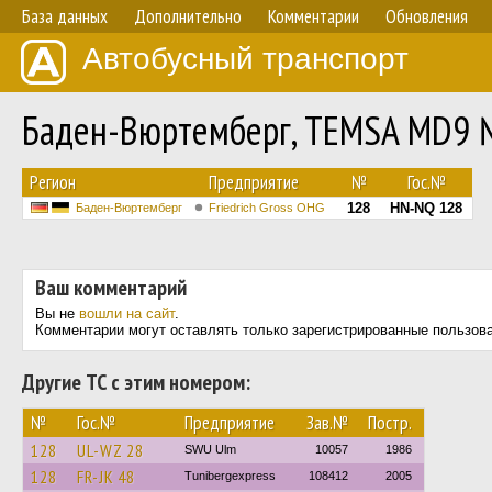
База данных
Дополнительно
Комментарии
Обновления
Автобусный транспорт
Баден-Вюртемберг, TEMSA MD9 
Регион
Предприятие
№
Гос.№
128
HN-NQ 128
Баден-Вюртемберг
Friedrich Gross OHG
Ваш комментарий
Вы не
вошли на сайт
.
Комментарии могут оставлять только зарегистрированные пользов
Другие ТС с этим номером:
№
Гос.№
Предприятие
Зав.№
Постр.
128
UL-WZ 28
SWU Ulm
10057
1986
128
FR-JK 48
Tunibergexpress
108412
2005