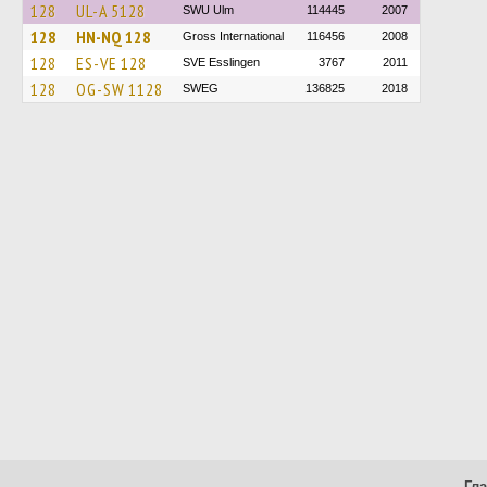
128
UL-A 5128
SWU Ulm
114445
2007
128
HN-NQ 128
Gross International
116456
2008
128
ES-VE 128
SVE Esslingen
3767
2011
128
OG-SW 1128
SWEG
136825
2018
Гл