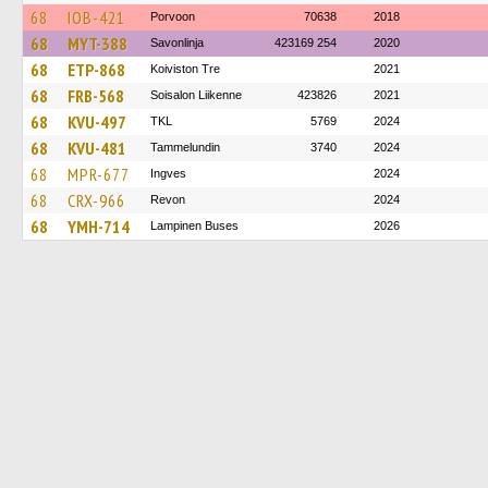
68
IOB-421
Porvoon
70638
2018
68
MYT-388
Savonlinja
423169 254
2020
68
ETP-868
Koiviston Tre
2021
68
FRB-568
Soisalon Liikenne
423826
2021
68
KVU-497
TKL
5769
2024
68
KVU-481
Tammelundin
3740
2024
68
MPR-677
Ingves
2024
68
CRX-966
Revon
2024
68
YMH-714
Lampinen Buses
2026