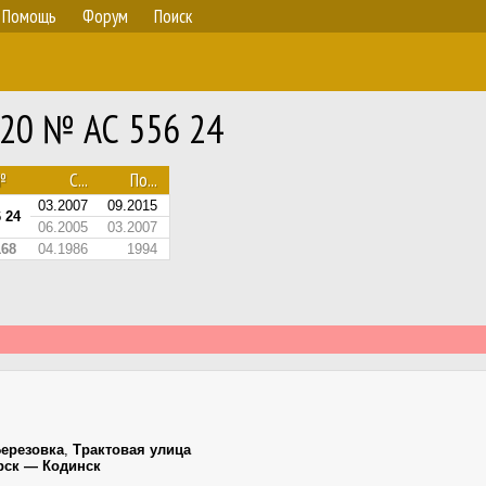
Помощь
Форум
Поиск
320 № АС 556 24
№
С...
По...
03.2007
09.2015
 24
06.2005
03.2007
68
04.1986
1994
ерезовка
,
Трактовая улица
рск — Кодинск