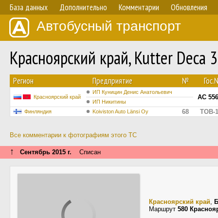
База данных
Дополнительно
Комментарии
Обновления
Автобусный транспорт
Красноярский край, Kutter Deca 
Регион
Предприятие
№
Гос.
ИП Куницин Денис Анатольевич
АС 556
Красноярский край
ИП Никитины
68
TOB-1
Финляндия
Koiviston Auto Länsi Oy
Все комментарии к фотографиям этого ТС
↑
Сентябрь 2015 г.
Списан
Красноярский край
,
Б
Маршрут
580 Красноя