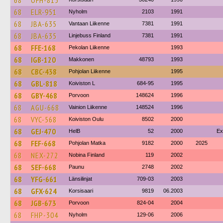
68
OFH-815
68
ELR-951
Nyholm
2103
1991
68
JBA-635
Vantaan Liikenne
7381
1991
68
JBA-635
Linjebuss Finland
7381
1991
68
FFE-168
Pekolan Liikenne
1993
68
IGB-120
Makkonen
48793
1993
68
CBC-438
Pohjolan Liikenne
1995
68
GBL-818
Koiviston L
684-95
1995
68
GBY-468
Porvoon
148624
1996
68
AGU-668
Vainion Liikenne
148524
1996
68
VYC-568
Koiviston Oulu
8502
2000
68
GEJ-470
HelB
52
2000
Ex
68
FEF-668
Pohjolan Matka
9182
2000
2025
68
NEX-272
Nobina Finland
119
2002
68
SEF-668
Paunu
2748
2002
68
YFG-661
Länsilinjat
709-03
2003
68
GFX-624
Korsisaari
9819
06.2003
68
JGB-673
Porvoon
824-04
2004
68
FHP-304
Nyholm
129-06
2006