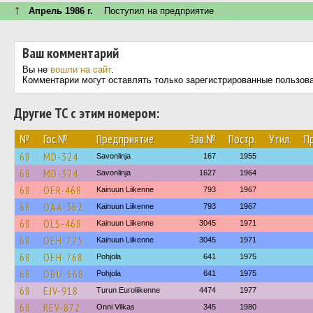
↑
Апрель 1986 г.
Поступил на предприятие
Ваш комментарий
Вы не
вошли на сайт
.
Комментарии могут оставлять только зарегистрированные пользов
Другие ТС с этим номером:
№
Гос.№
Предприятие
Зав.№
Постр.
Утил.
П
68
MD-324
Savonlinja
167
1955
68
MD-324
Savonlinja
1627
1964
68
OER-468
Kainuun Liikenne
793
1967
68
OAA-362
Kainuun Liikenne
793
1967
68
OLS-468
Kainuun Liikenne
3045
1971
68
OEH-725
Kainuun Liikenne
3045
1971
68
OEH-768
Pohjola
641
1975
68
OBU-668
Pohjola
641
1975
68
EJV-918
Turun Euroliikenne
4474
1977
68
REV-872
Onni Vilkas
345
1980