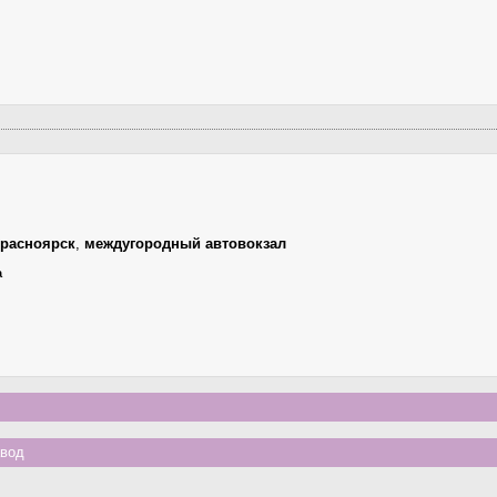
расноярск
,
междугородный автовокзал
а
авод