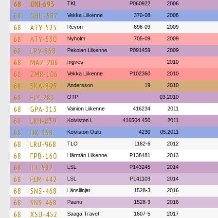
68
OXI-693
TKL
P060922
2006
68
GHU-587
Vekka Liikenne
370-08
2008
68
ATY-525
Revon
696-09
2009
68
ATY-530
Nyholm
705-09
2009
68
LPV-868
Pekolan Liikenne
P091459
2009
68
MAZ-206
Ingves
2010
68
ZMR-106
Vekka Liikenne
P102360
2010
68
SKA-895
Andersson
19
2010
68
FLY-283
OTP
03.2010
68
GPA-313
Vainion Liikenne
416234
2011
68
LRH-839
Koiviston L
416504 450
2011
68
IJX-368
Koiviston Oulu
4230
05.2011
68
LRU-968
TLO
1182-6
2012
68
FPB-160
Härmän Liikenne
P138481
2013
68
ILL-582
LSL
P143245
2014
68
FLM-442
LSL
P141103
2014
68
SNS-468
Länsilinjat
1528-3
2016
68
SNS-468
Paunu
1528-3
2016
68
XSU-452
Saaga Travel
1607-5
2017