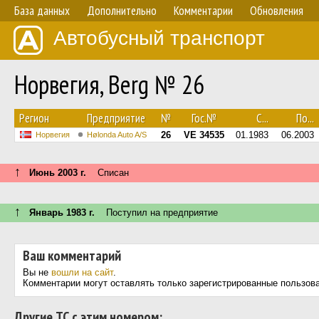
База данных
Дополнительно
Комментарии
Обновления
Автобусный транспорт
Норвегия, Berg № 26
Регион
Предприятие
№
Гос.№
С...
По...
26
VE 34535
01.1983
06.2003
Норвегия
Hølonda Auto A/S
↑
Июнь 2003 г.
Списан
↑
Январь 1983 г.
Поступил на предприятие
Ваш комментарий
Вы не
вошли на сайт
.
Комментарии могут оставлять только зарегистрированные пользов
Другие ТС с этим номером: