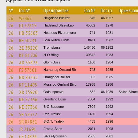
№
Гос.№
Предприятие
Зав.№
Постр.
Примечан
26
W-467
Helgeland Bilruter
346
06.1967
26
HJ 32815
Hadeland Bilselskap
45362
1978
26
HB 35603
Nettbuss Elverumsrut
741
1981
26
RF 30241
Sola Ruten Turist
8611
1982
26
ZE 38220
Tromsbuss
146430
06.1982
26
KE 81506
H-O Billag
30642
1983
26
AD 55826
Glom-Buss
1160
1984
26
FS 57601
Hamar og Omland Bilr
743
1985
26
ND 83432
Drangedal Bilruter
962
1985
26
KF 11495
Moss og Omland Bilru
17938
1986
26
XR 35920
Oslo, прочие
832
06.1989
Salins Bilrute
26
NE 57366
Grenland Buss
7304
1992
26
NE 57366
B-O Bussene
7304
1992
26
SR 58372
Pan Trafikk
1430
1994
26
SR 87861
S.O.T. Trafikk
4433
1996
26
JR 21691
Frosta-Åsen
2011
1998
26
CF 14826
SAS Flybussen
2565
2001