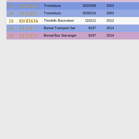
26
ZH 10132
Tromsbuss
S020309
2003
26
ZH 11832
Tromsbuss
S030216
2003
26
KH 83636
Thorleifs Bussreiser
110212
2012
26
ZA 15177
Boreal Transport Sør
8197
2014
26
ZA 15177
Boreal Bus Stavanger
8197
2014