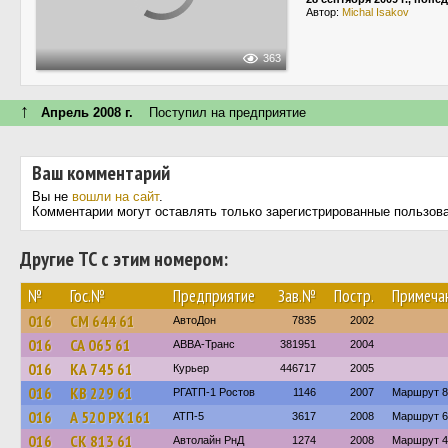
Автор:
Michal Isakov
363
↑
Апрель 2008 г.
Поступил на предприятие
Ваш комментарий
Вы не
вошли на сайт
.
Комментарии могут оставлять только зарегистрированные пользов
Другие ТС с этим номером:
№
Гос.№
Предприятие
Зав.№
Постр.
Примеча
016
СМ 644 61
АвтоДон
7835
2002
016
СА 065 61
АВВА-Транс
381951
2004
016
КА 745 61
Курьер
446717
2005
016
КВ 229 61
РГАТП-1 Ростов
1146
2007
Маршрут 8
016
А 520 РХ 161
АТП-5
3617
2008
Маршрут 6
016
СК 813 61
Автолайн РнД
1274
2008
Маршрут 4