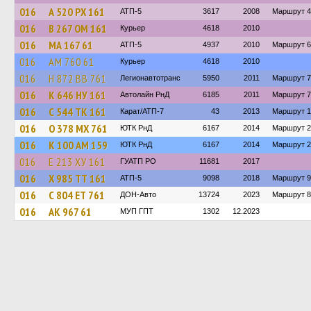
016
А 520 РХ 161
АТП-5
3617
2008
Маршрут 
016
В 267 ОМ 161
Курьер
4618
2010
016
МА 167 61
АТП-5
4937
2010
Маршрут 
016
АМ 760 61
Курьер
4618
2010
016
Н 872 ВВ 761
Легионавтотранс
5950
2011
Маршрут 7
016
К 646 НУ 161
Автолайн РнД
6185
2011
Маршрут 
016
С 544 ТК 161
Карат/АТП-7
43
2013
Маршрут 1
016
О 378 МХ 761
ЮТК РнД
6167
2014
Маршрут 2
016
К 100 АМ 159
ЮТК РнД
6167
2014
Маршрут 2
016
Е 213 ХУ 161
ГУАТП РО
11681
2017
016
Х 985 ТТ 161
АТП-5
9098
2018
Маршрут 9
016
С 804 ЕТ 761
ДОН-Авто
13724
2023
Маршрут 8
016
АК 967 61
МУП ГПТ
1302
12.2023