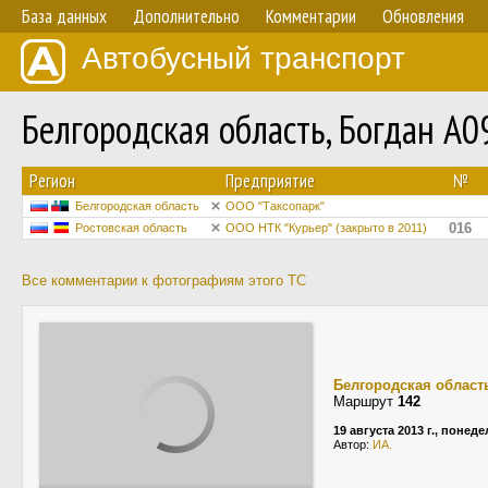
База данных
Дополнительно
Комментарии
Обновления
Автобусный транспорт
Белгородская область, Богдан А
Регион
Предприятие
№
Белгородская область
ООО "Таксопарк"
016
Ростовская область
ООО НТК "Курьер" (закрыто в 2011)
Все комментарии к фотографиям этого ТС
Белгородская област
Маршрут
142
19 августа 2013 г., понед
Автор:
ИА.