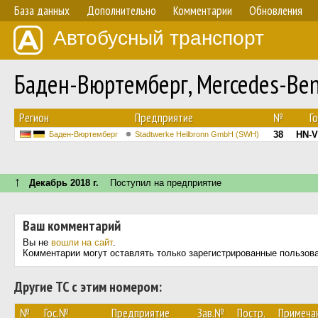
База данных
Дополнительно
Комментарии
Обновления
Автобусный транспорт
Баден-Вюртемберг, Mercedes-Ben
Регион
Предприятие
№
Г
38
HN-V
Баден-Вюртемберг
Stadtwerke Heilbronn GmbH (SWH)
↑
Декабрь 2018 г.
Поступил на предприятие
Ваш комментарий
Вы не
вошли на сайт
.
Комментарии могут оставлять только зарегистрированные пользов
Другие ТС с этим номером:
№
Гос.№
Предприятие
Зав.№
Постр.
Примеча