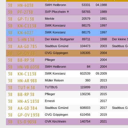
38
HN-6038
SWH Heilbronn
53331
04.1988
38
PF-2738
SVP Pforzheim ✝
58765
1989
38
GP-TJ 38
Merkle
20579
1991
38
KN-C 1138
SWK Konstanz
88175
1997
38
KN-6027
SWK Konstanz
88175
1997
38
S-HN 138
Der kleine Stuttgarter
89711
1998
Der kleine
38
AA-GD 785
Stadtbus Gmünd
104473
2003
Stadtbus 
38
GP-OV 38
OVG Göppingen
105305
2004
38
BB-RP 38
Pflieger
2004
38
HN-VB 6038
SWH Heilbronn
84
2004
38
KN-C 1138
SWK Konstanz
602539
09.2009
38
HN-AR 988
Müller Reisen
360
2013
38
TUT-H 38
TUTBUS
115899
2013
38
BB-RP 38
Pflieger
130236
2015
38
HN-AS 1838
Ernesti
2017
38
AA-GD 384
Stadtbus Gmünd
608003
2017
Stadtbus 
38
GP-OV 1938
OVG Göppingen
610456
2019
38
ES-D 9038
OVK Kirchheim
140754
2021