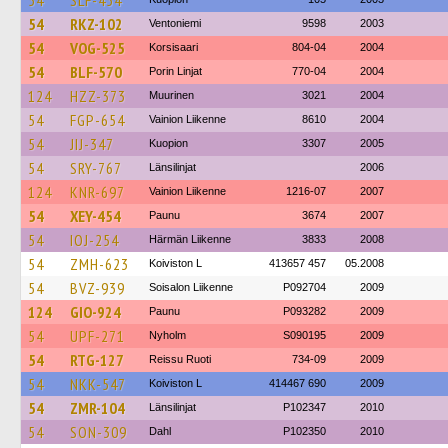
54
SLF-454
54
RKZ-102
Ventoniemi
9598
2003
54
VOG-525
Korsisaari
804-04
2004
54
BLF-570
Porin Linjat
770-04
2004
124
HZZ-373
Muurinen
3021
2004
54
FGP-654
Vainion Liikenne
8610
2004
54
JIJ-347
Kuopion
3307
2005
54
SRY-767
Länsilinjat
2006
124
KNR-697
Vainion Liikenne
1216-07
2007
54
XEY-454
Paunu
3674
2007
54
IOJ-254
Härmän Liikenne
3833
2008
54
ZMH-623
Koiviston L
413657 457
05.2008
54
BVZ-939
Soisalon Liikenne
P092704
2009
124
GIO-924
Paunu
P093282
2009
54
UPF-271
Nyholm
S090195
2009
54
RTG-127
Reissu Ruoti
734-09
2009
54
NKK-547
Koiviston L
414467 690
2009
54
ZMR-104
Länsilinjat
P102347
2010
54
SON-309
Dahl
P102350
2010