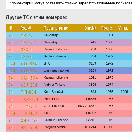
Комментарии могут оставлять только зарегистрированные пользов
Другие ТС с этим номером:
№
Гос.№
Предприятие
Зав.№
Постр.
Утил.
54
MB-777
Savonlinja
1951
54
MB-777
Savonlinja
415
1958
54
OSX-19
Kainuun Liikenne
700
1960
54
BY-54
Sirolan Liikenne
254
1969
124
AAC-824
STA
3109
1972
124
AAC-824
Uusimaa, прочие
3109
1972
54
OAN-554
Kainuun Liikenne
1021
1973
54
ACU-254
Nobina Finland
3806
1974
54
TJT-854
Keto-Seppälä
848
1975
1996
54
TKM-454
Porin Linjat
145566
1977
54
TLM-719
Oras Liikenne
1527 / 18377
1977
124
TOE-124
TuKL
145992
1979
54
OHO-754
Kainuun Liikenne
145911
1979
54
HML-554
Pohjolan Matka
10 / 214
11.1980