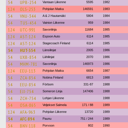
54
UPB-254
Vantaan Liikenne
5595
1982
124
OLS-253
Pohjolan Matka
146591
1983
54
VNU-344
A & J Hautamäki
5804
1984
54
TUS-454
Vainion Liikenne
959
1984
124
UTC-991
Savonlinja
11684
1985
124
AST-124
Espoon Auto
6114
1985
124
AST-124
Stagecoach Finland
6114
1985
54
HUT-354
Länsilinjat
2005
1986
54
UXB-854
Lähilinjat
2070
1986
54
MHM-781
Savonlinja
146973
1986
124
EEU-113
Pohjolan Matka
6654
1987
54
ZCA-854
Nobina Finland
6813
1988
54
EEU-854
Förbom
331-87
1988
54
EJJ-754
Someron Linja
147406
1988
54
ZCH-754
Lohjan Liikenne
1988
54
OSA-865
Veljekset Salmela
171 / 88
1989
124
AFA-963
Pohjolan Liikenne
13720
1989
54
AFC-894
Paunu
751 / 244
1989
54
BNV-118
Porvoon
802
1990