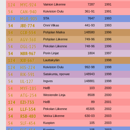
124
MYC-924
Vainion Liikenne
7287
1991
54
CAN-940
Koiviston Oulu
361-91
1991
124
MGB-905
STA
7647
1993
54
JBE-774
Onni Vilkas
441-93
1993
54
CCB-554
Pohjolan Matka
148580
1996
54
AGV-368
Pohjolan Liikenne
749-96
1996
54
OGL-125
Pekolan Liikenne
748-96
1996
54
NBR-967
Porin Linjat
1804
1997
124
XIB-667
Lauttakylän
1998
124
HIS-224
Koiviston Oulu
992-98
1998
54
RIK-591
Satakunta, прочие
148943
1998
54
IJL-127
Ingves
148881
1998
54
MYF-185
HelB
103
2000
54
ATG-254
Westendin Linja
8508
2000
124
EZI-733
HelB
89
2001
54
LLF-354
Pekolan Liikenne
45305
2002
54
RSB-480
Vekka Liikenne
630-03
2003
54
SLF-454
Kuopion
105
2003
Kuopion
105
2003