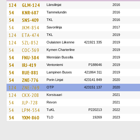
124
GLM-124
Länsilinjat
2016
54
KNR-687
Tammelundin
2016
54
SNS-409
TKL
2016
54
JKM-854
Savonlinja
2017
124
ETA-474
TKL
2019
124
SZL-852
Oulaisten Liikenne
421921 335
2019
54
COC-369
Kymen Charterline
2019
54
FNU-384
Mennään Bussilla
2019
54
IRJ-419
Ventoniemi
P188646
2019
54
RUE-881
Lampinen Buses
421864 311
2019
54
ZNE-776
Porin Linjat
423141 849
2020
124
ZNE-769
OTP
423151 137
2020
124
CKX-208
Korsisaari
2021
54
JLP-728
Revon
2021
54
LPM-554
TuKL
P220213
2022
54
YXM-860
TLO
19269
2023