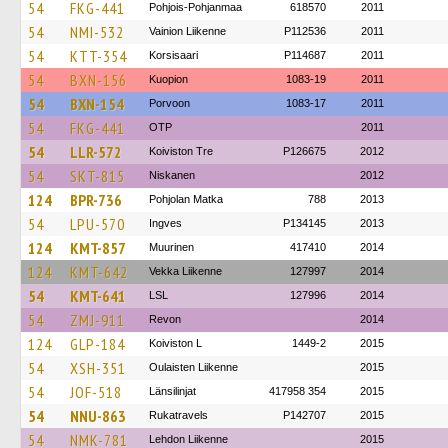
54
FKG-441
Pohjois-Pohjanmaa
618570
2011
54
NMI-532
Vainion Liikenne
P112536
2011
54
KTT-354
Korsisaari
P114687
2011
54
BXN-156
Kuopion
1083-19
2011
54
BXN-154
Porvoon
1083-17
2011
54
FKG-441
OTP
2011
54
LLR-572
Koiviston Tre
P126675
2012
54
SKT-815
Niskanen
2012
124
BPR-736
Pohjolan Matka
788
2013
54
LPU-570
Ingves
P134145
2013
124
KMT-857
Muurinen
417410
2014
124
KMT-642
Vekka Liikenne
127997
2014
54
KMT-641
LSL
127996
2014
54
ZMJ-911
Revon
2014
124
GLP-184
Koiviston L
1449-2
2015
54
XSH-351
Oulaisten Liikenne
2015
54
JOF-518
Länsilinjat
417958 354
2015
54
NNU-863
Rukatravels
P142707
2015
54
NMK-781
Lehdon Liikenne
2015