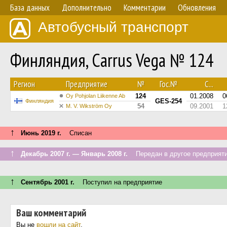
База данных
Дополнительно
Комментарии
Обновления
Автобусный транспорт
Финляндия, Carrus Vega № 124
Регион
Предприятие
№
Гос.№
С...
124
01.2008
0
Oy Pohjolan Liikenne Ab
GES-254
Финляндия
54
09.2001
1
M. V. Wikström Oy
↑
Июнь 2019 г.
Списан
↑
Декабрь 2007 г. — Январь 2008 г.
Передан в другое предприяти
↑
Сентябрь 2001 г.
Поступил на предприятие
Ваш комментарий
Вы не
вошли на сайт
.