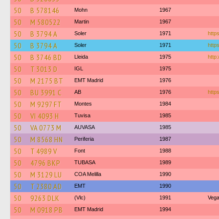
50
B 578146
Mohn
1967
50
M 580522
Martin
1967
50
B 3794 A
Soler
1971
https
50
B 3794 A
Soler
1971
http
50
B 3746 BD
Lleida
1975
http
50
T 3013 D
IGL
1975
50
M 2175 BT
EMT Madrid
1976
50
BU 3991 C
AB
1976
https
50
M 9297 FT
Montes
1984
50
VI 4093 H
Tuvisa
1985
50
VA 0773 M
AUVASA
1985
50
M 8568 HN
Periferia
1987
50
T 4989 V
Font
1988
50
4796 BKP
TUBASA
1989
50
M 3129 LU
COA Melilla
1990
50
T 2380 AD
EMT
1990
50
9263 DLK
(Vlc)
1991
Vega
50
M 0918 PB
EMT Madrid
1994