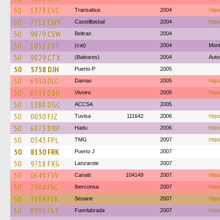
50
1373 CVC
Transabus
2004
http
50
7712 CWY
Castellbisbal
2004
https
50
9879 CSW
Beltran
2004
50
1052 CST
(cat)
2004
Mon
50
9829 CTX
(Baleares)
2004
Auto
50
5758 DJH
Puerto P
2005
50
6930 DLC
Damas
2005
http
50
0533 DSH
Viveiro
2005
http
50
1388 DGC
ACCSA
2005
50
0030 FJZ
Tuvisa
111642
2006
http
50
6873 DXP
Hadu
2006
https
50
0543 FPL
TMG
2007
https
50
8130 FRK
Puerto J
2007
50
9718 FXG
Lanzarote
2007
50
0649 FVV
Canals
104149
2007
http
50
2984 FNL
Iberconsa
2007
https
50
3504 FVK
Seoane
2007
https
50
8999 FKY
Fuenlabrada
2007
https