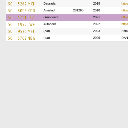
50
5262 MCH
Daurada
2018
https
50
8098 KPD
Amistad
281260
2018
https
50
5711 LSZ
Grandoure
2021
http
50
1952 LWF
Autocorb
2022
https
50
9525 MFJ
(cat)
2023
Esta
50
6702 NBG
(cat)
2025
DAN