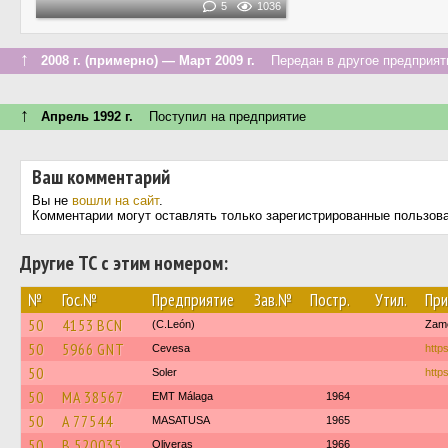
5
1036
↑
2008 г. (примерно) — Март 2009 г.
Передан в другое предприяти
↑
Апрель 1992 г.
Поступил на предприятие
Ваш комментарий
Вы не
вошли на сайт
.
Комментарии могут оставлять только зарегистрированные пользов
Другие ТС с этим номером:
№
Гос.№
Предприятие
Зав.№
Постр.
Утил.
При
50
4153 BCN
(C.León)
Zam
50
5966 GNT
Cevesa
http
50
Soler
http
50
MA 38567
EMT Málaga
1964
50
A 77544
MASATUSA
1965
50
B 520035
Oliveras
1966