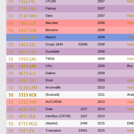
50
1566 FYC
LYCAR
2007
https
50
3245 FRN
Palmas
2007
50
2147 FWH
Ojea
2007
https
50
7066 GLK
Alacuber
2008
https
50
3457 GHN
Mosamo
2008
50
0622 GKP
Mataró
2008
http
50
2463 GDL
Grupo 1844
52848
2008
https
50
8862 GGX
Gumidafe
2008
50
5950 GMJ
TMSA
2009
http
50
1419 GPK
(Vlc)
2009
Bus 
50
4873 GLS
Daibus
2009
50
4261 GNT
Dosil
2009
https
50
3129 GYM
Arceredillo
2010
https
50
5535 HCR
(Euskadi)
2011
Ara
50
6292 HRN
AUCORSA
2013
http
50
4932 JBB
Gato
1107
2014
https
50
4932 JBB
InterBus (CRTM)
1107
2014
50
8755 MGG
(Madrid)
2498
2015
EME
50
5587 JFK
Transabus
23041
2015
https