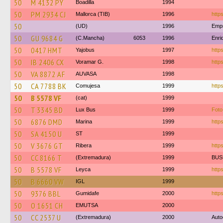
50
M 4132 PY
Boadilla
1994
50
PM 2934 CJ
Mallorca (TIB)
1996
https
50
(UD)
1996
Empr
50
GU 9684 G
(C.Mancha)
6053
1996
Enri
50
0417 HMT
Yajobus
1997
http
50
IB 2406 CX
Voramar G.
1998
https
50
VA 8872 AF
AUVASA
1998
50
CA 7788 BK
Comujesa
1999
https
50
B 5578 VF
(cat)
1999
50
T 3345 BD
Lux Bus
1999
Foto
50
6876 DMD
Marina
1999
https
50
SA 4150 U
ST
1999
50
V 3676 GT
Ribera
1999
http
50
CC 8166 T
(Extremadura)
1999
BUS
50
B 5578 VF
Leyca
1999
http
50
B 6660 VW
IGL
1999
50
9376 BBL
Gumidafe
2000
http
50
O 1651 CH
EMUTSA
2000
50
CC 2537 U
(Extremadura)
2000
Auto