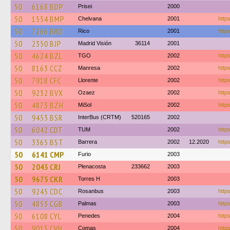
50
6168 BDP
Prisei
2000
50
1554 BMP
Chelvana
2001
https
50
7266 BRD
Rico
2001
http
50
2350 BJP
Madrid Visión
36114
2001
50
4624 BZL
TGO
2002
https
50
8163 CCZ
Manresa
2002
https
50
7918 CFC
Llorente
2002
https
50
9232 BVX
Ozaez
2002
https
50
4873 BZH
MiSol
2002
https
50
9453 BSR
InterBus (CRTM)
520165
2002
50
6042 CDT
TUM
2002
http
50
3365 BST
Barrera
2002
12.2020
https
50
6141 CMP
Furio
2003
50
2043 CRJ
Plenacosta
233662
2003
50
9675 CKR
Torres H
2003
50
9245 CDC
Rosanbus
2003
https
50
4853 CGB
Palmas
2003
http
50
6108 CYL
Penedes
2004
https
50
9015 CVH
Comas
2004
https