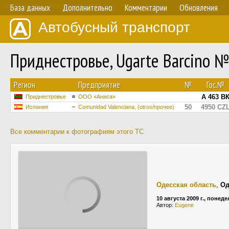
База данных
Дополнительно
Комментарии
Обновления
Автобусный транспорт
Приднестровье, Ugarte Barcino №
Регион
Предприятие
№
Гос.№
А 463 В
Приднестровье
ООО «Аниса»
50
4950 CZ
Испания
Comunidad Valenciana, (otros/прочее)
Все комментарии к фотографиям этого ТС
Одесская область
,
Од
10 августа 2009 г., понед
Автор:
Eugene