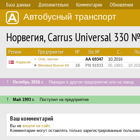
База данных
Дополнительно
Комментарии
Обновления
Автобусный транспорт
Норвегия, Carrus Universal 330 
Регион
Предприятие
№
Гос.№
С...
По.
AA 69347
10.2016
Oslo, прочие
Норвегия
18
PN 91933
05.1993
10.20
Birkeland Busser AS
↑
Октябрь 2016 г.
Передан в другое предприятие или на завод
↑
Май 1993 г.
Поступил на предприятие
Ваш комментарий
Вы не
вошли на сайт
.
Комментарии могут оставлять только зарегистрированные пользов