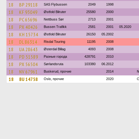
18
BP 29118
SAS Flybussen
2049
1998
18
KF 93049
Østfold Bilruter
25580
2000
18
PC 65696
Nettbuss Sør
2713
2001
18
PX 40426
Bussen Trafikk
2581
2001
05.2020
18
KH 15734
Østfold Bilruter
26150
05.2002
18
DL 86314
Risdal Touring
11195
2008
18
UA 28643
Østerdal Billag
4093
2008
18
PD 51589
Разные города
428791
2010
18
PX 56504
Sørlandsruta
103380
06.2012
18
NV 67961
Buskerud, прочие
2014
N
18
BU 14758
Oslo, прочие
2020
O