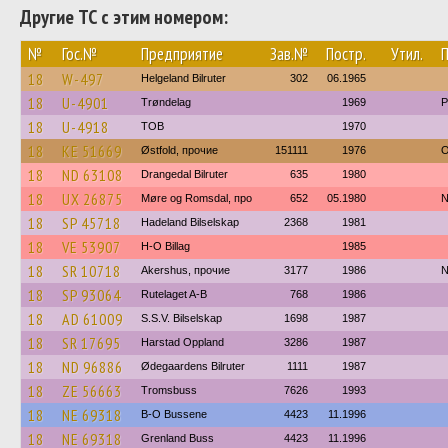
Другие ТС с этим номером:
№
Гос.№
Предприятие
Зав.№
Постр.
Утил.
18
W-497
Helgeland Bilruter
302
06.1965
18
U-4901
Trøndelag
1969
P
18
U-4918
TOB
1970
18
KE 51669
Østfold, прочие
151111
1976
O
18
ND 63108
Drangedal Bilruter
635
1980
18
UX 26875
Møre og Romsdal, про
652
05.1980
N
18
SP 45718
Hadeland Bilselskap
2368
1981
18
VE 53907
H-O Billag
1985
18
SR 10718
Akershus, прочие
3177
1986
N
18
SP 93064
Rutelaget A-B
768
1986
18
AD 61009
S.S.V. Bilselskap
1698
1987
18
SR 17695
Harstad Oppland
3286
1987
18
ND 96886
Ødegaardens Bilruter
1111
1987
18
ZE 56663
Tromsbuss
7626
1993
18
NE 69318
B-O Bussene
4423
11.1996
18
NE 69318
Grenland Buss
4423
11.1996